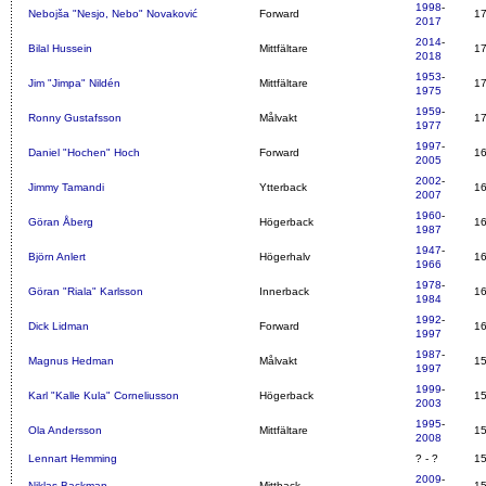
1998
-
Nebojša "Nesjo, Nebo" Novaković
Forward
1
2017
2014
-
Bilal Hussein
Mittfältare
1
2018
1953
-
Jim "Jimpa" Nildén
Mittfältare
1
1975
1959
-
Ronny Gustafsson
Målvakt
1
1977
1997
-
Daniel "Hochen" Hoch
Forward
1
2005
2002
-
Jimmy Tamandi
Ytterback
1
2007
1960
-
Göran Åberg
Högerback
1
1987
1947
-
Björn Anlert
Högerhalv
1
1966
1978
-
Göran "Riala" Karlsson
Innerback
1
1984
1992
-
Dick Lidman
Forward
1
1997
1987
-
Magnus Hedman
Målvakt
1
1997
1999
-
Karl "Kalle Kula" Corneliusson
Högerback
1
2003
1995
-
Ola Andersson
Mittfältare
1
2008
Lennart Hemming
? - ?
1
2009
-
Niklas Backman
Mittback
1