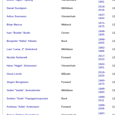
1961
2016
-
Daniel Sundgren
Mittfältare
1
2019
1937
-
Arthur Svensson
Vänsterhalv
1
1943
1971
-
Börje Marcus
Mittback
1
1975
1948
-
Ivan "Bodde" Bodin
Center
1
1955
1999
-
Benjamin "Kibbe" Kibebe
Back
1
2005
1982
-
Lars "Larsa, Z" Zetterlund
Mittfältare
1
1986
2017
-
Nicolás Stefanelli
Forward
1
2023
1942
-
Harry "Hajjak" Johansson
Vänsterhalv
1
1951
2016
-
Oscar Linnér
Målvakt
1
2020
1960
-
Jörgen Bengtsson
Forward
1
1973
1989
-
Vadim "Vadde" Jevtushenko
Mittfältare
1
1993
1999
-
Sotirios "Sotte" Papagiannopoulos
Back
1
2011
1999
-
Andreas "Adde" Andersson
Forward
1
2006
1997
-
Tomas "Tobbe" Gustafsson
Vänsterback
1