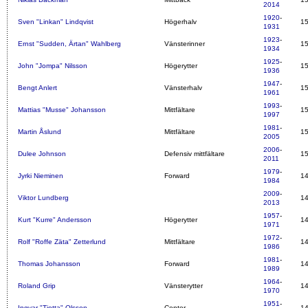
2014
1920
-
Sven "Linkan" Lindqvist
Högerhalv
1
1931
1923
-
Ernst "Sudden, Ärtan" Wahlberg
Vänsterinner
1
1934
1925
-
John "Jompa" Nilsson
Högerytter
1
1936
1947
-
Bengt Anlert
Vänsterhalv
1
1961
1993
-
Mattias "Musse" Johansson
Mittfältare
1
1997
1981
-
Martin Åslund
Mittfältare
1
2005
2006
-
Dulee Johnson
Defensiv mittfältare
1
2011
1979
-
Jyrki Nieminen
Forward
1
1984
2009
-
Viktor Lundberg
1
2013
1957
-
Kurt "Kurre" Andersson
Högerytter
1
1971
1972
-
Rolf "Roffe Zäta" Zetterlund
Mittfältare
1
1986
1981
-
Thomas Johansson
Forward
1
1989
1964
-
Roland Grip
Vänsterytter
1
1970
1951
-
Ingvar "Tjotta" Olsson
Center
1