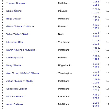
1982
-
Thomas Bergman
Mittfältare
1
1988
2002
-
Daniel Örlund
Målvakt
1
2010
1971
-
Börje Leback
Mittfältare
1
1978
1945
-
Gösta "Pröjsarn" Nilsson
Forward
1
1955
1933
-
Valter "Valle" Sköld
Back
1
1942
2013
-
Ebenezer Ofori
Ytterback
1
2022
1999
-
Martin Kayongo-Mutumba
Mittfältare
1
2013
1983
-
Kim Bergstrand
Forward
1
1994
1942
-
Harry Nilsson
Högerback
1
1950
1932
-
Axel "Acke, Lill-Acke" Nilsson
Vänsterytter
1
1941
1984
-
Johan "Kungen" Mjällby
Mittfältare
1
2006
2018
-
Sebastian Larsson
Mittfältare
1
2022
1996
-
Michael Brundin
Innerback
1
2000
2009
-
Anton Salétros
Mittfältare
1
2019