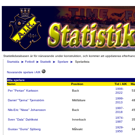
Statistikdatabasen är för närvarande under konstruktion, och kommer att uppdateras efterhan
Startsida
Fotboll
Statistik
Spelare
Spelarlista
Nuvarande spelare i AIK
Alla spelare
Namn
Position
Tid i AIK
Ma
1998
-
Per "Pertan" Karlsson
Back
5
2022
1999
-
Daniel "Tjerna" Tjernström
Mittfältare
4
2013
1997
-
Nils-Eric "Nisse" Johansson
Back
4
2018
1974
-
Sven "Dala" Dahlkvist
Innerback
3
1987
1929
-
Gustav "Gurra" Sjöberg
Målvakt
3
1950