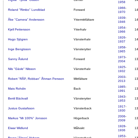
1958
1966
-
Roland "Rimbo" Lundblad
Forward
1
1970
1939
-
Åke "Carnera" Andersson
Yttermittfältare
1
1946
1954
-
Kjell Pettersson
Ytterhalv
1
1966
1926
-
Hugo Sjögren
Vänsterhalv
1
1937
1958
-
Inge Bengtsson
Vänsterytter
1
1965
1973
-
Sanny Åslund
Forward
1
2004
1925
-
Nils "Gävle" Nilsson
Vänsterhalv
1
1932
2003
-
Robert "RÅP, Robban" Åhman Persson
Mittfältare
1
2013
1985
-
Mats Rohdin
Back
1
1991
1943
-
Bertil Bäckvall
Vänsterytter
1
1953
1917
-
Justus Gustafsson
Vänsterback
1
1930
2006
-
Markus "Mr 100%" Jonsson
Högerback
1
2009
1928
-
Eiwar Widlund
Målvakt
1
1936
1953
-
Bruno "Älgen" Nyberg
Vänsterback
1