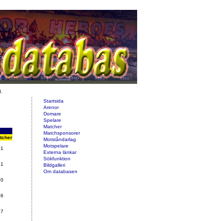
d.
Startsida
Arenor
Domare
Spelare
Matcher
Matchsponsorer
tcher
Motståndarlag
Motspelare
31
Externa länkar
Sökfunktion
81
Bildgalleri
Om databasen
50
56
47