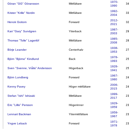
1970
-
Göran "GG" Göransson
Mittfältare
3
1990
1992
-
Krister "Krille" Nordin
Mittfältare
3
2004
2012
-
Henok Goitom
Forward
3
2021
1987
-
Kari "Gary" Sundgren
Ytterback
2
2003
1985
-
Thomas "Tolle" Lagerlöf
Mittfältare
2
2008
1938
-
Börje Leander
Centerhalv
2
1953
1978
-
Björn "Björne" Kindlund
Back
2
1993
1928
-
Sven "Svenne, Vrålis" Andersson
Högerback
2
1941
1967
-
Björn Lundberg
Forward
2
1980
2006
-
Kenny Pavey
Höger mittfältare
2
2015
1999
-
Stefan "Ishi" Ishizaki
Mittfältare
2
2017
1929
-
Eric "Lillis" Persson
Högerinner
2
1959
1959
-
Lennart Backman
Yttermittfältare
2
1967
1971
-
Yngve Leback
Forward
2
1978