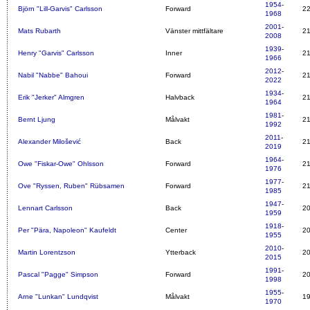
1954
-
Björn "Lill-Garvis" Carlsson
Forward
2
1968
2001
-
Mats Rubarth
Vänster mittfältare
2
2008
1939
-
Henry "Garvis" Carlsson
Inner
2
1966
2012
-
Nabil "Nabbe" Bahoui
Forward
2
2022
1934
-
Erik "Jerker" Almgren
Halvback
2
1964
1981
-
Bernt Ljung
Målvakt
2
1992
2011
-
Alexander Milošević
Back
2
2019
1964
-
Owe "Fiskar-Owe" Ohlsson
Forward
2
1976
1977
-
Ove "Ryssen, Ruben" Rübsamen
Forward
2
1985
1947
-
Lennart Carlsson
Back
2
1959
1918
-
Per "Pära, Napoleon" Kaufeldt
Center
2
1955
2010
-
Martin Lorentzson
Ytterback
2
2015
1991
-
Pascal "Pagge" Simpson
Forward
2
1998
1955
-
Arne "Lunkan" Lundqvist
Målvakt
1
1970