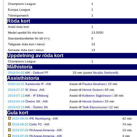
Champions League
2
Europa League
1
Träningsmatch
1
Röda kort
Antal röda kort:
1
Medel speltid för rött kort:
13.0000
Standardavvikelse för tid (+/-):
0
Tidigaste röda kort i minut:
13
Senaste röda kort i minut:
13
Uppdelning av röda kort
Champions League
1
Målhistoria
2018-04-02
AIK - Dalkurd FF
33 min (assist
Nicolás Stefanelli
)
Assisthistoria
2020-10-01
Karlslunds IF - AIK
Assist till
Paulos Abraham
i 15 min
2019-07-27
IK Sirius - AIK
Assist till
Henok Goitom
i 65 min
2019-07-13
AIK - IF Elfsborg
Assist till
Kolbeinn Sigþórsson
i 39 min
2018-04-18
Örebro SK - AIK
Assist till
Henok Goitom
i 53 min
2018-03-13
AIK - Örebro SK
Assist till
Tarik Elyounoussi
i 12 min
Gula kort
2020-09-04
IFK Norrköping - AIK
42 min
2019-08-22
Celtic FC - AIK
74 min
2019-07-09
FA Ararat-Armenia - AIK
13 min
2019-07-09
FA Ararat-Armenia - AIK
3 min