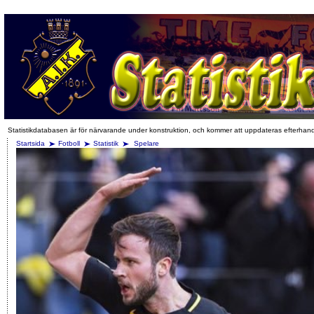
Statistikdatabasen är för närvarande under konstruktion, och kommer att uppdateras efterhan
Startsida
Fotboll
Statistik
Spelare