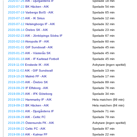
2020-07-26
AIK - Djurgårdens IF
Spelade 18 min
2020-07-22
BK Häcken - AIK
Spelade 54 min
2020-07-19
Varbergs BoIS - AIK
Spelade 65 min
2020-07-15
AIK - IK Sirius
Spelade 12 min
2020-07-12
Helsingborgs IF - AIK
Spelade 32 min
2020-06-14
Örebro SK - AIK
Spelade 23 min
2020-02-23
AIK - Jönköpings Södra IF
Spelade 67 min
2020-02-19
Akropolis IF - AIK
Spelade 60 min
2020-01-31
GIF Sundsvall - AIK
Spelade 45 min
2020-01-25
AIK - Västerås SK
Spelade 45 min
2020-01-18
AIK - IF Karlstad Fotboll
Spelade 45 min
2019-11-09
Enskede IK - AIK
Avbytare (ingen speltid)
2019-11-02
AIK - GIF Sundsvall
Spelade 13 min
2019-10-28
Malmö FF - AIK
Spelade 17 min
2019-10-05
AIK - Örebro SK
Spelade 89 min
2019-09-29
IF Elfsborg - AIK
Spelade 76 min
2019-09-25
AIK - IFK Göteborg
Spelade 34 min
2019-09-22
Hammarby IF - AIK
Hela matchen (99 min)
2019-09-15
BK Häcken - AIK
Hela matchen (94 min)
2019-09-01
AIK - Djurgårdens IF
Spelade 71 min
2019-08-29
AIK - Celtic FC
Spelade 79 min
2019-08-25
Östersunds FK - AIK
Avbytare (ingen speltid)
2019-08-22
Celtic FC - AIK
Spelade 87 min
2019-08-18
AIK - Kalmar FF
Spelade 22 min