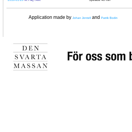
Application made by
and
Johan Jentell
Patrik Bodin