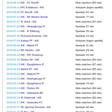
2019-08-15
AIK - FC Sheriff
Hela matchen (95 min)
2019-08-11
AFC Eskilstuna - AIK
Avbytare (ingen speltid)
2019-08-08
FC Sheriff - AIK
Spelade 91 min
2019-07-31
AIK - NK Maribor Branik
Spelade 77 min
2019-07-27
IK Sirius - AIK
Hela matchen (97 min)
2019-07-20
AIK - Helsingborgs IF
Spelade 57 min
2019-07-13
AIK - IF Elfsborg
Spelade 55 min
2019-07-09
FA Ararat-Armenia - AIK
Spelade 13 min
2019-07-06
Kalmar FF - AIK
Avbytare (ingen speltid)
2019-06-30
AIK - Malmö FF
Spelade 11 min
2019-06-19
BK Häcken - AIK
Spelade 29 min
2018-04-22
AIK - IFK Göteborg
Spelade 10 min
2018-04-18
Örebro SK - AIK
Hela matchen (93 min)
2018-04-15
AIK - Djurgårdens IF
Hela matchen (97 min)
2018-04-09
Malmö FF - AIK
Hela matchen (95 min)
2018-04-02
AIK - Dalkurd FF
Hela matchen (95 min)
2018-03-25
AIK - Helsingborgs IF
Hela matchen (92 min)
2018-03-18
AIK - Djurgårdens IF
Spelade 74 min
2018-03-13
AIK - Örebro SK
Hela matchen (94 min)
2018-03-04
AIK - Halmstads BK
Hela matchen (93 min)
2018-02-24
IK Oddevold - AIK
Hela matchen (93 min)
2018-02-17
AIK - Syrianska FC
Hela matchen (93 min)
2018-02-07
FK Sjachtar Donetsk - AIK
Spelade 46 min
2018-01-20
IK Frej - AIK
Spelade 48 min