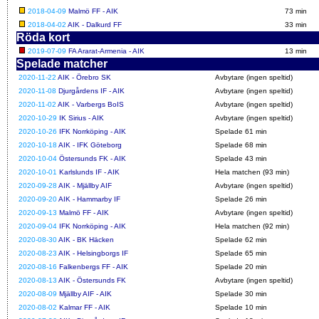
2018-04-09
Malmö FF - AIK
73 min
2018-04-02
AIK - Dalkurd FF
33 min
Röda kort
2019-07-09
FA Ararat-Armenia - AIK
13 min
Spelade matcher
2020-11-22
AIK - Örebro SK
Avbytare (ingen speltid)
2020-11-08
Djurgårdens IF - AIK
Avbytare (ingen speltid)
2020-11-02
AIK - Varbergs BoIS
Avbytare (ingen speltid)
2020-10-29
IK Sirius - AIK
Avbytare (ingen speltid)
2020-10-26
IFK Norrköping - AIK
Spelade 61 min
2020-10-18
AIK - IFK Göteborg
Spelade 68 min
2020-10-04
Östersunds FK - AIK
Spelade 43 min
2020-10-01
Karlslunds IF - AIK
Hela matchen (93 min)
2020-09-28
AIK - Mjällby AIF
Avbytare (ingen speltid)
2020-09-20
AIK - Hammarby IF
Spelade 26 min
2020-09-13
Malmö FF - AIK
Avbytare (ingen speltid)
2020-09-04
IFK Norrköping - AIK
Hela matchen (92 min)
2020-08-30
AIK - BK Häcken
Spelade 62 min
2020-08-23
AIK - Helsingborgs IF
Spelade 65 min
2020-08-16
Falkenbergs FF - AIK
Spelade 20 min
2020-08-13
AIK - Östersunds FK
Avbytare (ingen speltid)
2020-08-09
Mjällby AIF - AIK
Spelade 30 min
2020-08-02
Kalmar FF - AIK
Spelade 10 min