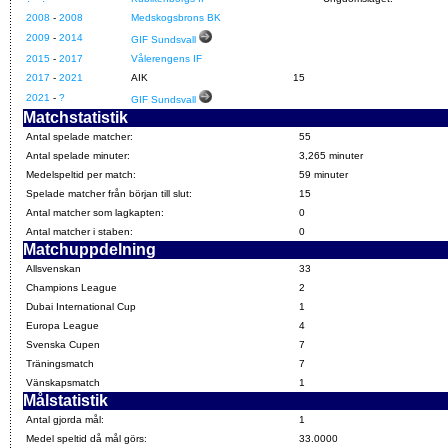
2008
-
2008
Medskogsbrons BK
2009
-
2014
GIF Sundsvall
2015
-
2017
Vålerengens IF
2017
-
2021
AIK
15
2021
-
?
GIF Sundsvall
Matchstatistik
Antal spelade matcher:
55
Antal spelade minuter:
3,265 minuter
Medelspeltid per match:
59 minuter
Spelade matcher från början till slut:
15
Antal matcher som lagkapten:
0
Antal matcher i staben:
0
Matchuppdelning
Allsvenskan
33
Champions League
2
Dubai International Cup
1
Europa League
4
Svenska Cupen
7
Träningsmatch
7
Vänskapsmatch
1
Målstatistik
Antal gjorda mål:
1
Medel speltid då mål görs:
33.0000