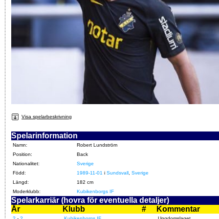
Visa spelarbeskrivning
Spelarinformation
Namn:
Robert Lundström
Position:
Back
Nationalitet:
Sverige
Född:
1989-11-01
i
Sundsvall
,
Sverige
Längd:
182 cm
Moderklubb:
Kubikenborgs IF
Spelarkarriär (hovra för eventuella detaljer)
År
Klubb
#
Kommentar
?
-
?
Kubikenborgs IF
Ungdomslaget.