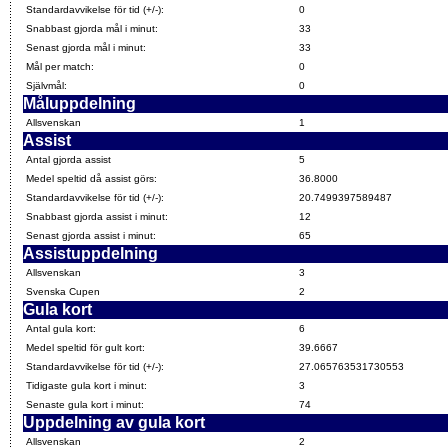
Standardavvikelse för tid (+/-):
0
Snabbast gjorda mål i minut:
33
Senast gjorda mål i minut:
33
Mål per match:
0
Självmål:
0
Måluppdelning
Allsvenskan
1
Assist
Antal gjorda assist
5
Medel speltid då assist görs:
36.8000
Standardavvikelse för tid (+/-):
20.7499397589487
Snabbast gjorda assist i minut:
12
Senast gjorda assist i minut:
65
Assistuppdelning
Allsvenskan
3
Svenska Cupen
2
Gula kort
Antal gula kort:
6
Medel speltid för gult kort:
39.6667
Standardavvikelse för tid (+/-):
27.065763531730553
Tidigaste gula kort i minut:
3
Senaste gula kort i minut:
74
Uppdelning av gula kort
Allsvenskan
2