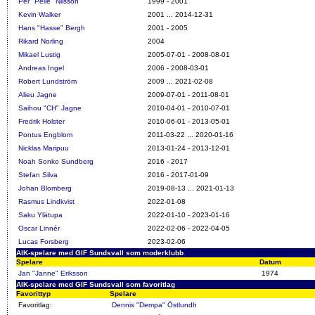
Per "Pelle" Nilsson
1999 - 2001
Kevin Walker
2001 ... 2014-12-31
Hans "Hasse" Bergh
2001 - 2005
Rikard Norling
2004
Mikael Lustig
2005-07-01 - 2008-08-01
Andreas Ingel
2006 - 2008-03-01
Robert Lundström
2009 ... 2021-02-08
Alieu Jagne
2009-07-01 - 2011-08-01
Saihou "CH" Jagne
2010-04-01 - 2010-07-01
Fredrik Holster
2010-06-01 - 2013-05-01
Pontus Engblom
2011-03-22 ... 2020-01-16
Nicklas Maripuu
2013-01-24 - 2013-12-01
Noah Sonko Sundberg
2016 - 2017
Stefan Silva
2016 - 2017-01-09
Johan Blomberg
2019-08-13 ... 2021-01-13
Rasmus Lindkvist
2022-01-08
Saku Ylätupa
2022-01-10 - 2023-01-16
Oscar Linnér
2022-02-06 - 2022-04-05
Lucas Forsberg
2023-02-06
AIK-spelare med GIF Sundsvall som moderklubb
Spelare
Datum
Jan "Janne" Eriksson
1974
AIK-spelare med GIF Sundsvall som favoritlag
Favorittyp
Spelare
Favoritlag:
Dennis "Dempa" Östlundh