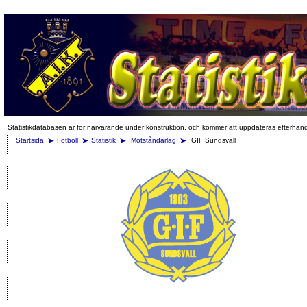
Statistikdatabasen är för närvarande under konstruktion, och kommer att uppdateras efterhan
Startsida
Fotboll
Statistik
Motståndarlag
GIF Sundsvall