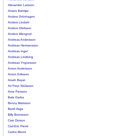
Alexander Larsson
Amaro Bahtijar
Anders Grönhagen
Anders Lindahl
Anders Olofsson
Anders Wengrud
Andreas Andersson
Andreas Hermansson
Andreas Ingel
Andreas Lindberg
Andreas Yngvesson
Anton Andersson
Anton Eriksson
Arash Bayat
Ari Freyr Skúlason
Arne Persson
Bala Garba
Benny Mattsson
Bertil Hage
Billy Berntsson
Cain Dotson
Carl-Eric Pierre
Carlos Moros