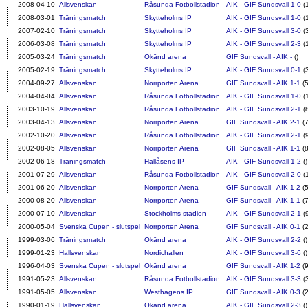
2008-04-10
Allsvenskan
Råsunda Fotbollstadion
AIK - GIF Sundsvall 1-0
(
2008-03-01
Träningsmatch
Skytteholms IP
AIK - GIF Sundsvall 1-0
(
2007-02-10
Träningsmatch
Skytteholms IP
AIK - GIF Sundsvall 3-0
(
2006-03-08
Träningsmatch
Skytteholms IP
AIK - GIF Sundsvall 2-3
(
2005-03-24
Träningsmatch
Okänd arena
GIF Sundsvall - AIK -
()
2005-02-19
Träningsmatch
Skytteholms IP
AIK - GIF Sundsvall 0-1
(
2004-09-27
Allsvenskan
Norrporten Arena
GIF Sundsvall - AIK 1-1
(5
2004-04-04
Allsvenskan
Råsunda Fotbollstadion
AIK - GIF Sundsvall 1-0
(
2003-10-19
Allsvenskan
Råsunda Fotbollstadion
AIK - GIF Sundsvall 2-1
(
2003-04-13
Allsvenskan
Norrporten Arena
GIF Sundsvall - AIK 2-1
(7
2002-10-20
Allsvenskan
Råsunda Fotbollstadion
AIK - GIF Sundsvall 2-1
(
2002-08-05
Allsvenskan
Norrporten Arena
GIF Sundsvall - AIK 1-1
(8
2002-06-18
Träningsmatch
Hällåsens IP
AIK - GIF Sundsvall 1-2
()
2001-07-29
Allsvenskan
Råsunda Fotbollstadion
AIK - GIF Sundsvall 2-0
(
2001-06-20
Allsvenskan
Norrporten Arena
GIF Sundsvall - AIK 1-2
(5
2000-08-20
Allsvenskan
Norrporten Arena
GIF Sundsvall - AIK 1-1
(7
2000-07-10
Allsvenskan
Stockholms stadion
AIK - GIF Sundsvall 2-1
(
2000-05-04
Svenska Cupen - slutspel
Norrporten Arena
GIF Sundsvall - AIK 0-1
(2
1999-03-06
Träningsmatch
Okänd arena
AIK - GIF Sundsvall 2-2
()
1999-01-23
Hallsvenskan
Nordichallen
AIK - GIF Sundsvall 3-6
()
1996-04-03
Svenska Cupen - slutspel
Okänd arena
GIF Sundsvall - AIK 1-2
(9
1991-05-23
Allsvenskan
Råsunda Fotbollstadion
AIK - GIF Sundsvall 3-3
(
1991-05-05
Allsvenskan
Westhagens IP
GIF Sundsvall - AIK 0-3
(2
1990-01-19
Hallsvenskan
Okänd arena
AIK - GIF Sundsvall 2-3
()