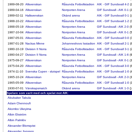
1989-08-20
Allsvenskan
Råsunda Fotbollstadion
AIK - GIF Sundsvall 4-2
(
1989-04-16
Allsvenskan
Norrporten Arena
GIF Sundsvall - AIK 0-1
(2
1989-02-11
Hallsvenskan
Okänd arena
AIK - GIF Sundsvall 0-1
()
1988-10-22
Allsvenskan
Råsunda Fotbollstadion
AIK - GIF Sundsvall 1-2
(
1988-05-19
Allsvenskan
Norrporten Arena
GIF Sundsvall - AIK 2-0
(5
1987-10-04
Allsvenskan
Norrporten Arena
GIF Sundsvall - AIK 0-1
(5
1987-05-01
Allsvenskan
Råsunda Fotbollstadion
AIK - GIF Sundsvall 0-0
(
1987-01-28
Nackas Minne
Johanneshovs Isstadion
AIK - GIF Sundsvall 2-1
(
1980-10-19
Division II Norra
Råsunda Fotbollstadion
AIK - GIF Sundsvall 3-1
(
1980-04-27
Division II Norra
Norrporten Arena
GIF Sundsvall - AIK 1-6
(9
1975-09-27
Allsvenskan
Norrporten Arena
GIF Sundsvall - AIK 0-1
(3
1975-04-20
Allsvenskan
Råsunda Fotbollstadion
AIK - GIF Sundsvall 3-0
(
1974-11-10
Svenska Cupen - slutspel
Råsunda Fotbollstadion
AIK - GIF Sundsvall 1-0
(
1965-10-24
Allsvenskan
Norrporten Arena
GIF Sundsvall - AIK 2-3
(3
1965-05-09
Allsvenskan
Råsunda Fotbollstadion
AIK - GIF Sundsvall 1-0
(
1930-07-01
Vänskapsmatch
Okänd arena
GIF Sundsvall - AIK 1-3
()
Spelare som varit med och spelat mot AIK:
Abubaker Tabula
Adam Chennoufi
Akombo Ukeyima
Albin Ekström
Albin Palmlöv
Alexander Blomqvist
Alexander Jonsson