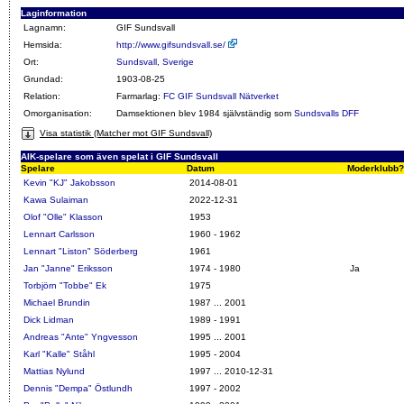
Laginformation
Lagnamn:
GIF Sundsvall
Hemsida:
http://www.gifsundsvall.se/
Ort:
Sundsvall
,
Sverige
Grundad:
1903-08-25
Relation:
Farmarlag:
FC GIF Sundsvall Nätverket
Omorganisation:
Damsektionen blev 1984 självständig som
Sundsvalls DFF
Visa statistik (Matcher mot GIF Sundsvall)
AIK-spelare som även spelat i GIF Sundsvall
Spelare
Datum
Moderklubb?
Kevin "KJ" Jakobsson
2014-08-01
Kawa Sulaiman
2022-12-31
Olof "Olle" Klasson
1953
Lennart Carlsson
1960 - 1962
Lennart "Liston" Söderberg
1961
Jan "Janne" Eriksson
1974 - 1980
Ja
Torbjörn "Tobbe" Ek
1975
Michael Brundin
1987 ... 2001
Dick Lidman
1989 - 1991
Andreas "Ante" Yngvesson
1995 ... 2001
Karl "Kalle" Ståhl
1995 - 2004
Mattias Nylund
1997 ... 2010-12-31
Dennis "Dempa" Östlundh
1997 - 2002