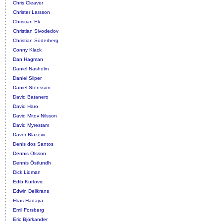
Chris Cleaver
Christer Larsson
Christian Ek
Christian Sivodedov
Christian Söderberg
Conny Klack
Dan Hagman
Daniel Näsholm
Daniel Sliper
Daniel Stensson
David Batanero
David Haro
David Mitov Nilsson
David Myrestam
Davor Blazevic
Denis dos Santos
Dennis Olsson
Dennis Östlundh
Dick Lidman
Edib Kurtovic
Edwin Dellkrans
Elias Hadaya
Emil Forsberg
Eric Björkander