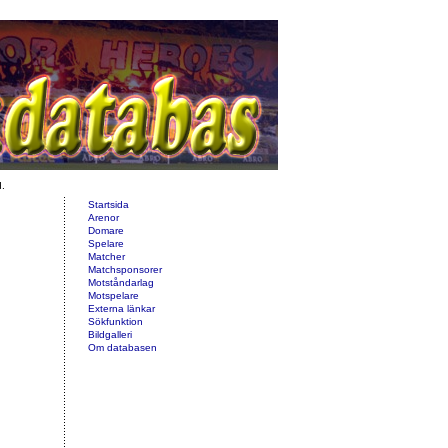
d.
Startsida
Arenor
Domare
Spelare
Matcher
Matchsponsorer
Motståndarlag
Motspelare
Externa länkar
Sökfunktion
Bildgalleri
Om databasen