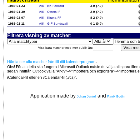
1989-01-23
AIK - BK Forward
3-0 (?-0)
1989-01-30
AIK - Östers IF
2-0 (?-0)
1989-02-07
AIK - Kiruna FF
8-2 (?-?)
1989-02-11
AIK - GIF Sundsvall
0-1 (0-?)
Filtrera visning av matcher:
Visa bara matcher med mer publik än:
.
Hämta ner alla matcher från till ditt kalenderprogram
Obs! För att detta ska fungera i Microsoft Outlook måste du välja att spara filen
sedan innifrån Outlook välja "Arkiv"-->"Importera och exportera"-->"Importera 
.
iCalendar-fil eller en vCalendar-fil (.vcs)"
Application made by
and
Johan Jentell
Patrik Bodin