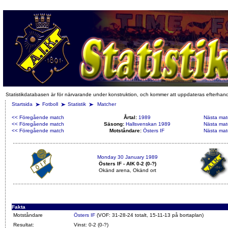
Statistikdatabasen är för närvarande under konstruktion, och kommer att uppdateras efterhan
Startsida
Fotboll
Statistik
Matcher
<< Föregående match
Årtal:
1989
Nästa mat
<< Föregående match
Säsong:
Hallsvenskan 1989
Nästa mat
<< Föregående match
Motståndare:
Östers IF
Nästa mat
Monday 30 January 1989
Östers IF - AIK 0-2 (0-?)
Okänd arena, Okänd ort
Fakta
Motståndare
Östers IF
(VOF: 31-28-24 totalt, 15-11-13 på bortaplan)
Resultat:
Vinst: 0-2 (0-?)