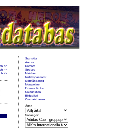
d.
Startsida
Arenor
ch >>
Domare
ch >>
Spelare
ch >>
Matcher
Matchsponsorer
Motståndarlag
Motspelare
Externa länkar
Sökfunktion
Bildgalleri
Om databasen
Årtal:
Säsonger: