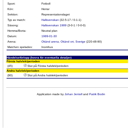
Sport:
Fotboll
Kön:
Herrar
Sektion:
Representationslaget
Typ av match:
Hallsvenskan
(32-5-17 / 0-1-1)
Säsong:
Hallsvenskan 1989
(3-0-1 / 0-0-0)
Hemma/Borta:
Neutral plan
Datum:
1989-01-30
Arena:
Okänd arena, Okänd ort, Sverige
(220-48-90)
Matchen spelades:
Inomhus
Händelseförlopp (hovra för eventuella detaljer)
Första halvlek/perioden
(45)
Slut på Första halvlek/perioden
Andra halvlek/perioden
(90)
Slut på Andra halvlek/perioden
Application made by
Johan Jentell
and
Patrik Bodin