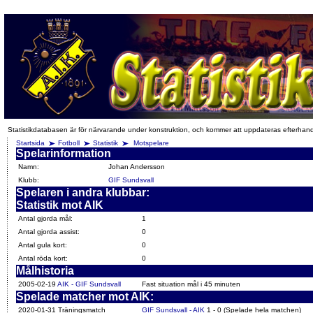
Statistikdatabasen är för närvarande under konstruktion, och kommer att uppdateras efterhan
Startsida
Fotboll
Statistik
Motspelare
Spelarinformation
Namn:
Johan Andersson
Klubb:
GIF Sundsvall
Spelaren i andra klubbar:
Statistik mot AIK
Antal gjorda mål:
1
Antal gjorda assist:
0
Antal gula kort:
0
Antal röda kort:
0
Målhistoria
2005-02-19
AIK - GIF Sundsvall
Fast situation mål i 45 minuten
Spelade matcher mot AIK:
2020-01-31 Träningsmatch
GIF Sundsvall - AIK
1 - 0 (Spelade hela matchen)