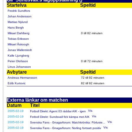
Startelva
Speltid
Fredrik Sundfors
Johan Andersson
Mattias Nylund
Hans Bergh
Mikael Dahlberg
0 till 82 minuten
Tobias Eriksson
Mikael Åskoogh
Jonas Wallerstedt
Kalle Ljungberg
Peter Olofsson
0 till 72 minuten
Linus Johansson
Avbytare
Speltid
Andreas Hermansson
72 till 92 minuten
Edib Kurtovic
82 till 92 minuten
Externa länkar om matchen
Datum
Titel
2005-02-19
Fotboll Direkt: Agent 03 räddar AIK - igen
2005-02-19
Fotboll Direkt: Sundsvall fick kämpa mot AIK
2005-02-19
Svenska Fans - Gnagarforum: Matchkrönika: Förluste...
2005-02-19
Svenska Fans - Gnagarforum: Norling fortsatt positiv