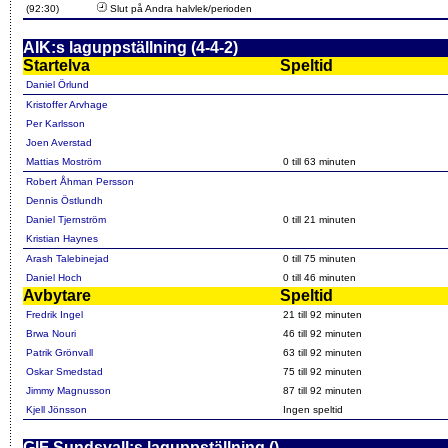
(92:30)
Slut på Andra halvlek/perioden
AIK:s laguppställning (4-4-2)
Startelva
Speltid
Daniel Örlund
Kristoffer Arvhage
Per Karlsson
Joen Averstad
Mattias Moström
0 till 63 minuten
Robert Åhman Persson
Dennis Östlundh
Daniel Tjernström
0 till 21 minuten
Kristian Haynes
Arash Talebinejad
0 till 75 minuten
Daniel Hoch
0 till 46 minuten
Avbytare
Speltid
Fredrik Ingel
21 till 92 minuten
Brwa Nouri
46 till 92 minuten
Patrik Grönvall
63 till 92 minuten
Oskar Smedstad
75 till 92 minuten
Jimmy Magnusson
87 till 92 minuten
Kjell Jönsson
Ingen speltid
GIF Sundsvall:s laguppställning ()