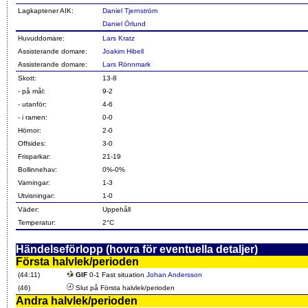
Lagkaptener AIK:
Daniel Tjernström
Daniel Örlund
Huvuddomare:
Lars Kratz
Assisterande domare:
Joakim Hibell
Assisterande domare:
Lars Rönnmark
Skott:
13-8
- på mål:
9-2
- utanför:
4-6
- i ramen:
0-0
Hörnor:
2-0
Offsides:
3-0
Frisparkar:
21-19
Bollinnehav:
0%-0%
Varningar:
1-3
Utvisningar:
1-0
Väder:
Uppehåll
Temperatur:
2°C
Händelseförlopp (hovra för eventuella detaljer)
Första halvlek/perioden
(44:11)
GIF
0-1 Fast situation
Johan Andersson
(46)
Slut på Första halvlek/perioden
Andra halvlek/perioden