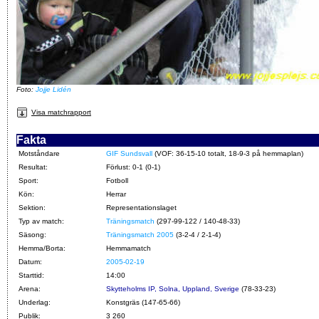
Foto:
Jojje Lidén
Visa matchrapport
Fakta
Motståndare
GIF Sundsvall
(VOF: 36-15-10 totalt, 18-9-3 på hemmaplan)
Resultat:
Förlust: 0-1 (0-1)
Sport:
Fotboll
Kön:
Herrar
Sektion:
Representationslaget
Typ av match:
Träningsmatch
(297-99-122 / 140-48-33)
Säsong:
Träningsmatch 2005
(3-2-4 / 2-1-4)
Hemma/Borta:
Hemmamatch
Datum:
2005-02-19
Starttid:
14:00
Arena:
Skytteholms IP, Solna, Uppland, Sverige
(78-33-23)
Underlag:
Konstgräs (147-65-66)
Publik:
3 260