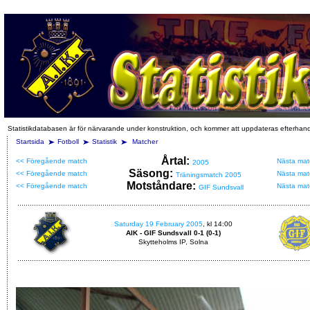
Statistikdatabasen är för närvarande under konstruktion, och kommer att uppdateras efterhan
Startsida
Fotboll
Statistik
Matcher
Årtal:
<< Föregående match
Nästa mat
2005
Säsong:
<< Föregående match
Nästa mat
Träningsmatch 2005
Motståndare:
<< Föregående match
Nästa mat
GIF Sundsvall
Saturday 19 February 2005
, kl 14:00
AIK - GIF Sundsvall 0-1 (0-1)
Skytteholms IP, Solna