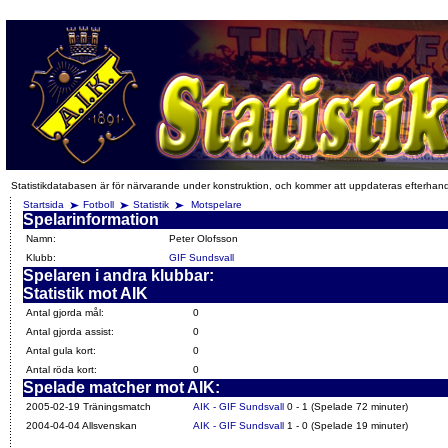
Statistikdatabasen är för närvarande under konstruktion, och kommer att uppdateras efterhan
Startsida
Fotboll
Statistik
Motspelare
Spelarinformation
Namn:
Peter Olofsson
Klubb:
GIF Sundsvall
Spelaren i andra klubbar:
Statistik mot AIK
Antal gjorda mål:
0
Antal gjorda assist:
0
Antal gula kort:
0
Antal röda kort:
0
Spelade matcher mot AIK:
2005-02-19 Träningsmatch
AIK - GIF Sundsvall
0 - 1 (Spelade 72 minuter)
2004-04-04 Allsvenskan
AIK - GIF Sundsvall
1 - 0 (Spelade 19 minuter)