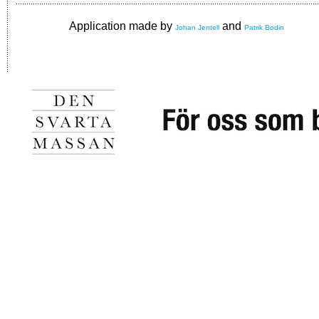
Application made by
and
Johan Jentell
Patrik Bodin