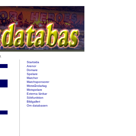
d.
Startsida
Arenor
Domare
Spelare
Matcher
Matchsponsorer
Motståndarlag
Motspelare
Externa länkar
Sökfunktion
Bildgalleri
Om databasen