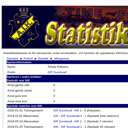
Statistikdatabasen är för närvarande under konstruktion, och kommer att uppdateras efterhan
Startsida
Fotboll
Statistik
Motspelare
Spelarinformation
Namn:
Tobias Eriksson
Klubb:
GIF Sundsvall
Spelaren i andra klubbar:
Statistik mot AIK
Antal gjorda mål:
0
Antal gjorda assist:
0
Antal gula kort:
0
Antal röda kort:
0
Spelade matcher mot AIK:
2020-01-31 Träningsmatch
GIF Sundsvall - AIK
1 - 0 (Avbytare)
2019-11-02 Allsvenskan
AIK - GIF Sundsvall
2 - 1 (Spelade hela matchen)
2019-05-24 Allsvenskan
GIF Sundsvall - AIK
1 - 1 (Spelade 2 minuter)
2019-01-25 Träningsmatch
AIK - GIF Sundsvall
1 - 1 (Spelade 62 minuter)