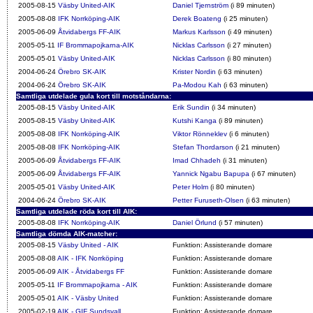
2005-08-15
Väsby United-AIK
Daniel Tjernström
(i 89 minuten)
2005-08-08
IFK Norrköping-AIK
Derek Boateng
(i 25 minuten)
2005-06-09
Åtvidabergs FF-AIK
Markus Karlsson
(i 49 minuten)
2005-05-11
IF Brommapojkarna-AIK
Nicklas Carlsson
(i 27 minuten)
2005-05-01
Väsby United-AIK
Nicklas Carlsson
(i 80 minuten)
2004-06-24
Örebro SK-AIK
Krister Nordin
(i 63 minuten)
2004-06-24
Örebro SK-AIK
Pa-Modou Kah
(i 63 minuten)
Samtliga utdelade gula kort till motståndarna:
2005-08-15
Väsby United-AIK
Erik Sundin
(i 34 minuten)
2005-08-15
Väsby United-AIK
Kutshi Kanga
(i 89 minuten)
2005-08-08
IFK Norrköping-AIK
Viktor Rönneklev
(i 6 minuten)
2005-08-08
IFK Norrköping-AIK
Stefan Thordarson
(i 21 minuten)
2005-06-09
Åtvidabergs FF-AIK
Imad Chhadeh
(i 31 minuten)
2005-06-09
Åtvidabergs FF-AIK
Yannick Ngabu Bapupa
(i 67 minuten)
2005-05-01
Väsby United-AIK
Peter Holm
(i 80 minuten)
2004-06-24
Örebro SK-AIK
Petter Furuseth-Olsen
(i 63 minuten)
Samtliga utdelade röda kort till AIK:
2005-08-08
IFK Norrköping-AIK
Daniel Örlund
(i 57 minuten)
Samtliga dömda AIK-matcher:
2005-08-15
Väsby United - AIK
Funktion: Assisterande domare
2005-08-08
AIK - IFK Norrköping
Funktion: Assisterande domare
2005-06-09
AIK - Åtvidabergs FF
Funktion: Assisterande domare
2005-05-11
IF Brommapojkarna - AIK
Funktion: Assisterande domare
2005-05-01
AIK - Väsby United
Funktion: Assisterande domare
2005-02-19
AIK - GIF Sundsvall
Funktion: Assisterande domare