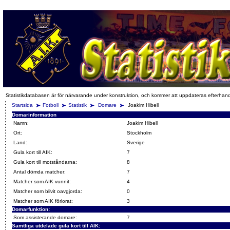
Statistikdatabasen är för närvarande under konstruktion, och kommer att uppdateras efterhan
Startsida
Fotboll
Statistik
Domare
Joakim Hibell
Domarinformation
Namn:
Joakim Hibell
Ort:
Stockholm
Land:
Sverige
Gula kort till AIK:
7
Gula kort till motståndarna:
8
Antal dömda matcher:
7
Matcher som AIK vunnit:
4
Matcher som blivit oavgjorda:
0
Matcher som AIK förlorat:
3
Domarfunktion:
Som assisterande domare:
7
Samtliga utdelade gula kort till AIK: