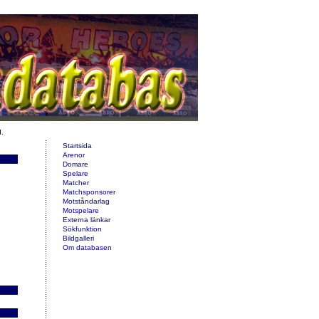
d.
Startsida
Arenor
Domare
Spelare
Matcher
Matchsponsorer
Motståndarlag
Motspelare
Externa länkar
Sökfunktion
Bildgalleri
Om databasen