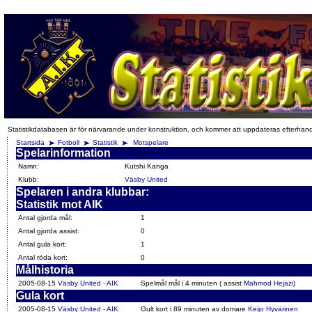
Statistikdatabasen är för närvarande under konstruktion, och kommer att uppdateras efterhan
Startsida
Fotboll
Statistik
Motspelare
Spelarinformation
Namn:
Kutshi Kanga
Klubb:
Väsby United
Spelaren i andra klubbar:
Statistik mot AIK
Antal gjorda mål:
1
Antal gjorda assist:
0
Antal gula kort:
1
Antal röda kort:
0
Målhistoria
2005-08-15
Väsby United - AIK
Spelmål mål i 4 minuten ( assist
Mahmod Hejazi
)
Gula kort
2005-08-15
Väsby United - AIK
Gult kort i 89 minuten av domare
Keijo Hyvärinen