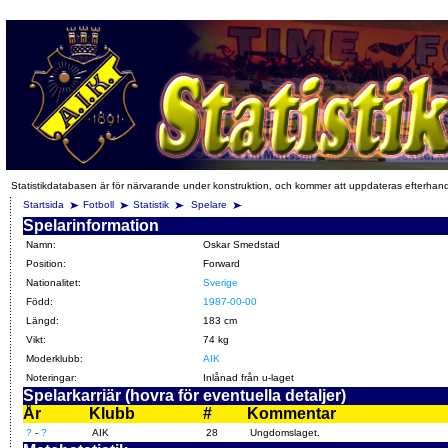
Statistikdatabasen är för närvarande under konstruktion, och kommer att uppdateras efterhan
Startsida
Fotboll
Statistik
Spelare
Spelarinformation
Namn:
Oskar Smedstad
Position:
Forward
Nationalitet:
Sverige
Född:
1987-00-00
Längd:
183 cm
Vikt:
74 kg
Moderklubb:
AIK
Noteringar:
Inlånad från u-laget
Spelarkarriär (hovra för eventuella detaljer)
År
Klubb
#
Kommentar
?
-
?
AIK
28
Ungdomslaget.