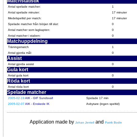
Matchstatistik
Antal spelade matcher:
1
Antal spelade minuter:
17 minuter
Medelspeltid per match:
17 minuter
Spelade matcher från början till slut:
0
Antal matcher som lagkapten:
0
Antal matcher i staben:
0
Matchuppdelning
Träningsmatch
1
Antal gjorda mål:
0
Assist
Antal gjorda assist
0
Gula kort
Antal gula kort
0
Röda kort
Antal röda kort
0
Spelade matcher
2005-02-19
AIK - GIF Sundsvall
Spelade 17 min
2005-02-07
AIK - Enskede IK
Avbytare (ingen speltid)
Application made by
and
Johan Jentell
Patrik Bodin