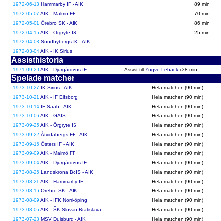
1972-06-13
Hammarby IF - AIK
89 min
1972-05-07
AIK - Malmö FF
70 min
1972-05-01
Örebro SK - AIK
86 min
1972-04-15
AIK - Örgryte IS
25 min
1972-04-03
Sundbybergs IK - AIK
1972-03-04
AIK - IK Sirius
Assisthistoria
1971-09-20
AIK - Djurgårdens IF
Assist till
Yngve Leback
i 88 min
Spelade matcher
1973-10-27
IK Sirius - AIK
Hela matchen (90 min)
1973-10-21
AIK - IF Elfsborg
Hela matchen (90 min)
1973-10-14
IF Saab - AIK
Hela matchen (90 min)
1973-10-06
AIK - GAIS
Hela matchen (90 min)
1973-09-25
AIK - Örgryte IS
Hela matchen (90 min)
1973-09-22
Åtvidabergs FF - AIK
Hela matchen (90 min)
1973-09-16
Östers IF - AIK
Hela matchen (90 min)
1973-09-09
AIK - Malmö FF
Hela matchen (90 min)
1973-09-04
AIK - Djurgårdens IF
Hela matchen (90 min)
1973-08-26
Landskrona BoIS - AIK
Hela matchen (90 min)
1973-08-21
AIK - Hammarby IF
Hela matchen (90 min)
1973-08-16
Örebro SK - AIK
Hela matchen (90 min)
1973-08-09
AIK - IFK Norrköping
Hela matchen (90 min)
1973-08-05
AIK - ŠK Slovan Bratislava
Hela matchen (90 min)
1973-07-28
MSV Duisburg - AIK
Hela matchen (90 min)