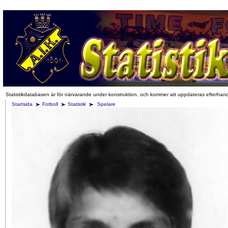
Statistikdatabasen är för närvarande under konstruktion, och kommer att uppdateras efterhan
Startsida
Fotboll
Statistik
Spelare