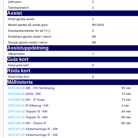
Julicupen
2
Träningsmatch
2
Assist
Antal gjorda assist
1
Medel speltid då assist görs:
88.0000
Standardavvikelse för tid (+/-):
0
Snabbast gjorda assist i minut:
88
Senast gjorda assist i minut:
88
Assistuppdelning
Allsvenskan
1
Gula kort
Antal gula kort
0
Röda kort
Antal röda kort
0
Målhistoria
1973-08-09
AIK - IFK Norrköping
35 min
1973-06-03
GAIS - AIK
72 min
1973-05-28
AIK - IF Saab
73 min
1973-04-23
IF Elfsborg - AIK
1 min
1972-10-22
Örgryte IS - AIK
44 min
1972-10-22
Örgryte IS - AIK
58 min
1972-09-24
AIK - Östers IF
66 min
1972-07-15
Västerhaninge IF - AIK
1972-07-15
Västerhaninge IF - AIK