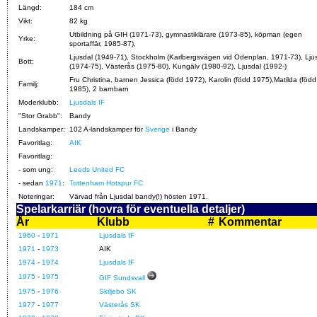
Längd:
184 cm
Vikt:
82 kg
Utbildning på GIH (1971-73), gymnastiklärare (1973-85), köpman (egen
Yrke:
sportaffär, 1985-87),
Ljusdal (1949-71), Stockholm (Karlbergsvägen vid Odenplan, 1971-73), Lju
Bott:
(1974-75), Västerås (1975-80), Kungälv (1980-92), Ljusdal (1992-)
Fru Christina, barnen Jessica (född 1972), Karolin (född 1975),Matilda (född
Familj:
1985), 2 barnbarn
Moderklubb:
Ljusdals IF
"Stor Grabb":
Bandy
Landskamper:
102 A-landskamper för
Sverige
i Bandy
Favoritlag:
AIK
Favoritlag:
- som ung:
Leeds United FC
- sedan
1971
:
Tottenham Hotspur FC
Noteringar:
Värvad från Ljusdal bandy(!) hösten 1971.
Spelarkarriär (hovra för eventuella detaljer)
År
Klubb
#
Kommentar
1960
-
1971
Ljusdals IF
1971
-
1973
AIK
1974
-
1974
Ljusdals IF
1975
-
1975
GIF Sundsvall
1975
-
1976
Skiljebo SK
1977
-
1977
Västerås SK