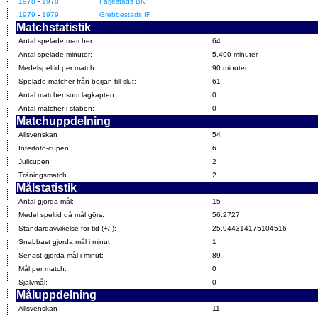
1978
-
1978
Färjestads BK
1979
-
1979
Grebbestads IF
Matchstatistik
Antal spelade matcher:
64
Antal spelade minuter:
5,490 minuter
Medelspeltid per match:
90 minuter
Spelade matcher från början till slut:
61
Antal matcher som lagkapten:
0
Antal matcher i staben:
0
Matchuppdelning
Allsvenskan
54
Intertoto-cupen
6
Julicupen
2
Träningsmatch
2
Målstatistik
Antal gjorda mål:
15
Medel speltid då mål görs:
56.2727
Standardavvikelse för tid (+/-):
25.944314175104516
Snabbast gjorda mål i minut:
1
Senast gjorda mål i minut:
89
Mål per match:
0
Självmål:
0
Måluppdelning
Allsvenskan
11