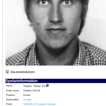
Visa spelarbeskrivning
Spelarinformation
Namn:
Torbjörn "Tobbe" Ek
Fullst namn:
Torbjörn Erik Ek
Position:
Center
Nationalitet:
Sverige
Född:
1949-06-25
i
Ljusdal
,
Sverige