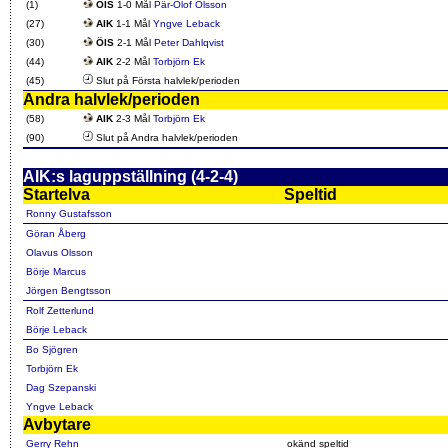
(1)
ÖIS
1-0 Mål
Pär-Olof Olsson
(27)
AIK
1-1 Mål
Yngve Leback
(30)
ÖIS
2-1 Mål
Peter Dahlqvist
(44)
AIK
2-2 Mål
Torbjörn Ek
(45)
Slut på Första halvlek/perioden
Andra halvlek/perioden
(58)
AIK
2-3 Mål
Torbjörn Ek
(90)
Slut på Andra halvlek/perioden
AIK:s laguppställning (4-2-4)
Startelva
Speltid
Ronny Gustafsson
Göran Åberg
Olavus Olsson
Börje Marcus
Jörgen Bengtsson
Rolf Zetterlund
Börje Leback
Bo Sjögren
Torbjörn Ek
Dag Szepanski
Yngve Leback
Avbytare
Gerry Rehn
okänd speltid