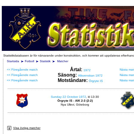
Statistikdatabasen är för närvarande under konstruktion, och kommer att uppdateras efterhan
Startsida
Fotboll
Statistik
Matcher
Årtal:
<< Föregående match
Nästa mat
1972
Säsong:
<< Föregående match
Nästa mat
Allsvenskan 1972
Motståndare:
<< Föregående match
Nästa mat
Örgryte IS
Sunday 22 October 1972
, kl 13:30
Örgryte IS - AIK 2-3 (2-2)
Nya Ullevi, Göteborg
Visa övriga matcher