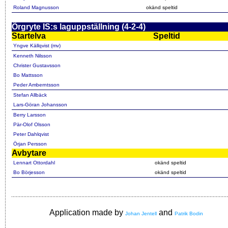
Roland Magnusson
okänd speltid
Örgryte IS:s laguppställning (4-2-4)
Startelva
Speltid
Yngve Källqvist (mv)
Kenneth Nilsson
Christer Gustavsson
Bo Mattsson
Peder Amberntsson
Stefan Allbäck
Lars-Göran Johansson
Berry Larsson
Pär-Olof Olsson
Peter Dahlqvist
Örjan Persson
Avbytare
Lennart Ottordahl
okänd speltid
Bo Börjesson
okänd speltid
Application made by
and
Johan Jentell
Patrik Bodin