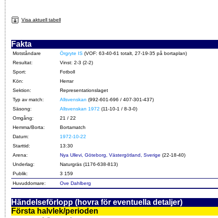
Visa aktuell tabell
Fakta
Motståndare
Örgryte IS
(VOF: 63-40-61 totalt, 27-19-35 på bortaplan)
Resultat:
Vinst: 2-3 (2-2)
Sport:
Fotboll
Kön:
Herrar
Sektion:
Representationslaget
Typ av match:
Allsvenskan
(992-601-696 / 407-301-437)
Säsong:
Allsvenskan 1972
(11-10-1 / 8-3-0)
Omgång:
21 / 22
Hemma/Borta:
Bortamatch
Datum:
1972-10-22
Starttid:
13:30
Arena:
Nya Ullevi, Göteborg, Västergötland, Sverige
(22-18-40)
Underlag:
Naturgräs (1176-638-813)
Publik:
3 159
Huvuddomare:
Ove Dahlberg
Händelseförlopp (hovra för eventuella detaljer)
Första halvlek/perioden