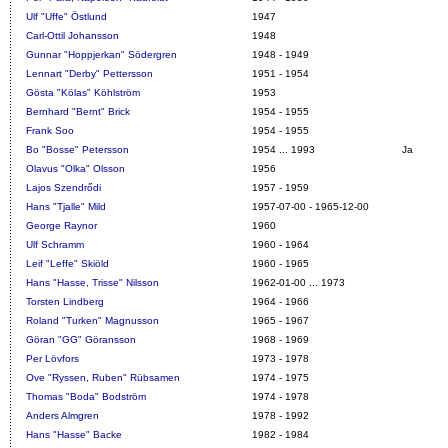
Ulf "Uffe" Östlund
1947
Carl-Ottil Johansson
1948
Gunnar "Hoppjerkan" Södergren
1948 - 1949
Lennart "Derby" Pettersson
1951 - 1954
Gösta "Kölas" Köhlström
1953
Bernhard "Bernt" Brick
1954 - 1955
Frank Soo
1954 - 1955
Bo "Bosse" Petersson
1954 ... 1993
Ja
Olavus "Olka" Olsson
1956
Lajos Szendrődi
1957 - 1959
Hans "Tjalle" Mild
1957-07-00 - 1965-12-00
George Raynor
1960
Ulf Schramm
1960 - 1964
Leif "Leffe" Skiöld
1960 - 1965
Hans "Hasse, Trisse" Nilsson
1962-01-00 ... 1973
Torsten Lindberg
1964 - 1966
Roland "Turken" Magnusson
1965 - 1967
Göran "GG" Göransson
1968 - 1969
Per Lövfors
1973 - 1978
Ove "Ryssen, Ruben" Rübsamen
1974 - 1975
Thomas "Boda" Bodström
1974 - 1978
Anders Almgren
1978 - 1992
Hans "Hasse" Backe
1982 - 1984