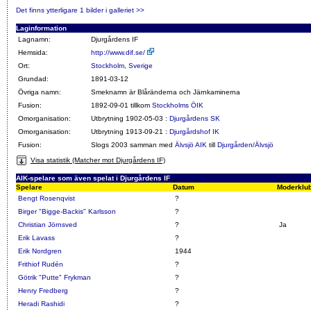
Det finns ytterligare 1 bilder i galleriet >>
Laginformation
Lagnamn:
Djurgårdens IF
Hemsida:
http://www.dif.se/
Ort:
Stockholm
,
Sverige
Grundad:
1891-03-12
Övriga namn:
Smeknamn är Blåränderna och Järnkaminerna
Fusion:
1892-09-01 tillkom
Stockholms ÖIK
Omorganisation:
Utbrytning 1902-05-03 :
Djurgårdens SK
Omorganisation:
Utbrytning 1913-09-21 :
Djurgårdshof IK
Fusion:
Slogs 2003 samman med
Älvsjö AIK
till
Djurgården/Älvsjö
Visa statistik (Matcher mot Djurgårdens IF)
AIK-spelare som även spelat i Djurgårdens IF
Spelare
Datum
Moderklu
Bengt Rosenqvist
?
Birger "Bigge-Backis" Karlsson
?
Christian Jörnsved
?
Ja
Erik Lavass
?
Erik Nordgren
1944
Frithiof Rudén
?
Götrik "Putte" Frykman
?
Henry Fredberg
?
Heradi Rashidi
?