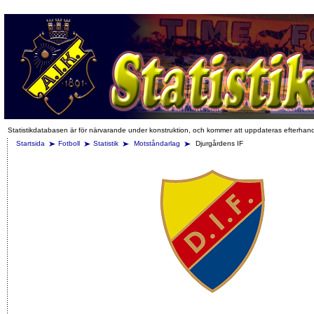
Statistikdatabasen är för närvarande under konstruktion, och kommer att uppdateras efterhan
Startsida
Fotboll
Statistik
Motståndarlag
Djurgårdens IF