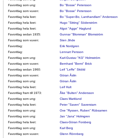
Favoritlag som ung:
Bo "Bosse" Petersson
Favoritlag som vuxen:
Bo "Bosse" Petersson
Favoritlag hela livet:
Bo "Super-Bo, Lanthandlarn" Andersson
Favoritlag hela livet:
Hugo "Sitting" Söderström
Favoritlag hela livet:
Algot "Agge" Haglund
Favoritlag sedan 1935:
Gunnar "Blomman" Blomström
Favoritlag som vuxen:
Sten Jihde
Favoritlag:
Erik Nordgren
Favoritlag:
Lennart Persson
Favoritlag som ung:
Karl-Gustav "KG" Holmström
Favoritlag som vuxen:
Bernhard "Bernt" Brick
Favoritlag sedan 1960:
Leif "Leffe" Skiöld
Favoritlag som vuxen:
Göran Åslin
Favoritlag som ung:
Göran Åslin
Favoritlag hela livet:
Leif Hult
Favoritlag fram till 1973:
Åke "Bulten" Andersson
Favoritlag som ung:
Claes Marklund
Favoritlag hela livet:
Peter "Saven" Saverstam
Favoritlag som ung:
Ove "Ryssen, Ruben" Rübsamen
Favoritlag som ung:
Jan "Jana" Holmgren
Favoritlag hela livet:
Claes-Göran Forsberg
Favoritlag som ung:
Karl Berg
Favoritlag som vuxen:
Glenn Rönnberg