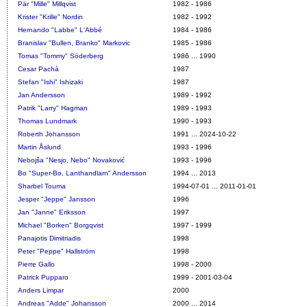
Pär "Mille" Millqvist
1982 - 1986
Krister "Krille" Nordin
1982 - 1992
Hernando "Labbe" L'Abbé
1984 - 1986
Branislav "Bullen, Branko" Markovic
1985 - 1986
Tomas "Tommy" Söderberg
1986 ... 1990
Cesar Pachà
1987
Stefan "Ishi" Ishizaki
1987
Jan Andersson
1989 - 1992
Patrik "Larry" Hagman
1989 - 1993
Thomas Lundmark
1990 - 1993
Roberth Johansson
1991 ... 2024-10-22
Martin Åslund
1993 - 1996
Nebojša "Nesjo, Nebo" Novaković
1993 - 1996
Bo "Super-Bo, Lanthandlarn" Andersson
1994 ... 2013
Sharbel Touma
1994-07-01 ... 2011-01-01
Jesper "Jeppe" Jansson
1996
Jan "Janne" Eriksson
1997
Michael "Borken" Borgqvist
1997 - 1999
Panajotis Dimitriadis
1998
Peter "Peppe" Hallström
1998
Pierre Gallo
1998 - 2000
Patrick Pupparo
1999 - 2001-03-04
Anders Limpar
2000
Andreas "Adde" Johansson
2000 ... 2014