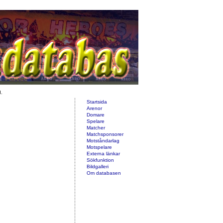
d.
Startsida
Arenor
Domare
Spelare
Matcher
Matchsponsorer
Motståndarlag
Motspelare
Externa länkar
Sökfunktion
Bildgalleri
Om databasen