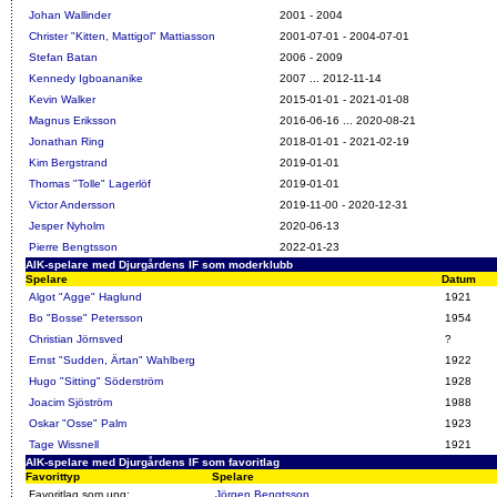
Johan Wallinder
2001 - 2004
Christer "Kitten, Mattigol" Mattiasson
2001-07-01 - 2004-07-01
Stefan Batan
2006 - 2009
Kennedy Igboananike
2007 ... 2012-11-14
Kevin Walker
2015-01-01 - 2021-01-08
Magnus Eriksson
2016-06-16 ... 2020-08-21
Jonathan Ring
2018-01-01 - 2021-02-19
Kim Bergstrand
2019-01-01
Thomas "Tolle" Lagerlöf
2019-01-01
Victor Andersson
2019-11-00 - 2020-12-31
Jesper Nyholm
2020-06-13
Pierre Bengtsson
2022-01-23
AIK-spelare med Djurgårdens IF som moderklubb
Spelare
Datum
Algot "Agge" Haglund
1921
Bo "Bosse" Petersson
1954
Christian Jörnsved
?
Ernst "Sudden, Ärtan" Wahlberg
1922
Hugo "Sitting" Söderström
1928
Joacim Sjöström
1988
Oskar "Osse" Palm
1923
Tage Wissnell
1921
AIK-spelare med Djurgårdens IF som favoritlag
Favorittyp
Spelare
Favoritlag som ung:
Jörgen Bengtsson