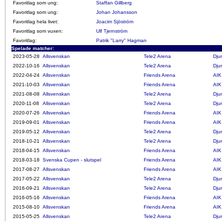
Favoritlag som ung:
Staffan Gillberg
Favoritlag som ung:
Johan Johansson
Favoritlag hela livet:
Joacim Sjöström
Favoritlag som vuxen:
Ulf Tjernström
Favoritlag:
Patrik "Larry" Hagman
Spelade matcher:
2023-05-28
Allsvenskan
Tele2 Arena
Dju
2022-10-16
Allsvenskan
Tele2 Arena
Dju
2022-04-24
Allsvenskan
Friends Arena
AIK
2021-10-03
Allsvenskan
Friends Arena
AIK
2021-08-08
Allsvenskan
Tele2 Arena
Dju
2020-11-08
Allsvenskan
Tele2 Arena
Dju
2020-07-26
Allsvenskan
Friends Arena
AIK
2019-09-01
Allsvenskan
Friends Arena
AIK
2019-05-12
Allsvenskan
Tele2 Arena
Dju
2018-10-21
Allsvenskan
Tele2 Arena
Dju
2018-04-15
Allsvenskan
Friends Arena
AIK
2018-03-18
Svenska Cupen - slutspel
Friends Arena
AIK
2017-08-27
Allsvenskan
Friends Arena
AIK
2017-05-22
Allsvenskan
Tele2 Arena
Dju
2016-09-21
Allsvenskan
Tele2 Arena
Dju
2016-05-16
Allsvenskan
Friends Arena
AIK
2015-08-10
Allsvenskan
Friends Arena
AIK
2015-05-25
Allsvenskan
Tele2 Arena
Dju