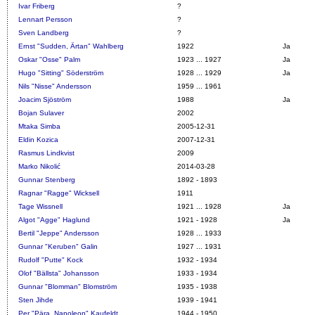
Ivar Friberg
?
Lennart Persson
?
Sven Landberg
?
Ernst "Sudden, Ärtan" Wahlberg
1922
Ja
Oskar "Osse" Palm
1923 ... 1927
Ja
Hugo "Sitting" Söderström
1928 ... 1929
Ja
Nils "Nisse" Andersson
1959 ... 1961
Joacim Sjöström
1988
Ja
Bojan Sulaver
2002
Mtaka Simba
2005-12-31
Eldin Kozica
2007-12-31
Rasmus Lindkvist
2009
Marko Nikolić
2014-03-28
Gunnar Stenberg
1892 - 1893
Ragnar "Ragge" Wicksell
1911
Tage Wissnell
1921 ... 1928
Ja
Algot "Agge" Haglund
1921 - 1928
Ja
Bertil "Jeppe" Andersson
1928 ... 1933
Gunnar "Keruben" Galin
1927 ... 1931
Rudolf "Putte" Kock
1932 - 1934
Olof "Bällsta" Johansson
1933 - 1934
Gunnar "Blomman" Blomström
1935 - 1938
Sten Jihde
1939 - 1941
Per "Pära, Napoleon" Kaufeldt
1944 - 1950