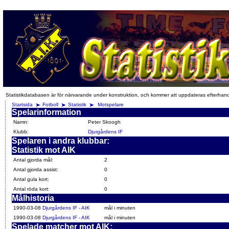
Statistikdatabasen är för närvarande under konstruktion, och kommer att uppdateras efterhan
Startsida
Fotboll
Statistik
Motspelare
Spelarinformation
Namn:
Peter Skoogh
Klubb:
Djurgårdens IF
Spelaren i andra klubbar:
Statistik mot AIK
Antal gjorda mål:
2
Antal gjorda assist:
0
Antal gula kort:
0
Antal röda kort:
0
Målhistoria
1990-03-08
Djurgårdens IF - AIK
mål i minuten
1990-03-08
Djurgårdens IF - AIK
mål i minuten
Spelade matcher mot AIK: