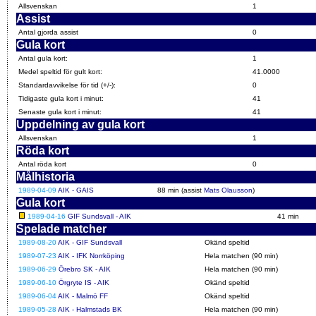
Allsvenskan
1
Assist
Antal gjorda assist
0
Gula kort
Antal gula kort:
1
Medel speltid för gult kort:
41.0000
Standardavvikelse för tid (+/-):
0
Tidigaste gula kort i minut:
41
Senaste gula kort i minut:
41
Uppdelning av gula kort
Allsvenskan
1
Röda kort
Antal röda kort
0
Målhistoria
1989-04-09
AIK - GAIS
88 min (assist
Mats Olausson
)
Gula kort
1989-04-16
GIF Sundsvall - AIK
41 min
Spelade matcher
1989-08-20
AIK - GIF Sundsvall
Okänd speltid
1989-07-23
AIK - IFK Norrköping
Hela matchen (90 min)
1989-06-29
Örebro SK - AIK
Hela matchen (90 min)
1989-06-10
Örgryte IS - AIK
Okänd speltid
1989-06-04
AIK - Malmö FF
Okänd speltid
1989-05-28
AIK - Halmstads BK
Hela matchen (90 min)