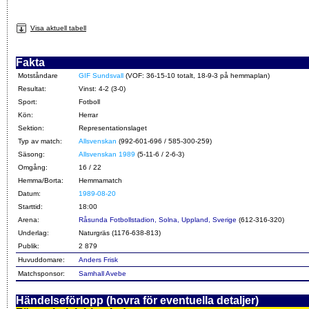
Visa aktuell tabell
Fakta
Motståndare
GIF Sundsvall
(VOF: 36-15-10 totalt, 18-9-3 på hemmaplan)
Resultat:
Vinst: 4-2 (3-0)
Sport:
Fotboll
Kön:
Herrar
Sektion:
Representationslaget
Typ av match:
Allsvenskan
(992-601-696 / 585-300-259)
Säsong:
Allsvenskan 1989
(5-11-6 / 2-6-3)
Omgång:
16 / 22
Hemma/Borta:
Hemmamatch
Datum:
1989-08-20
Starttid:
18:00
Arena:
Råsunda Fotbollstadion, Solna, Uppland, Sverige
(612-316-320)
Underlag:
Naturgräs (1176-638-813)
Publik:
2 879
Huvuddomare:
Anders Frisk
Matchsponsor:
Samhall Avebe
Händelseförlopp (hovra för eventuella detaljer)