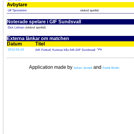
Avbytare
Ulf Tjernström
okänd speltid
Noterade spelare i GIF Sundsvall
Dick Lidman
(okänd speltid)
Externa länkar om matchen
Datum
Titel
2012-04-18
AIK Fotboll: Kuriosa från AIK-GIF Sundsvall
Application made by
and
Johan Jentell
Patrik Bodin