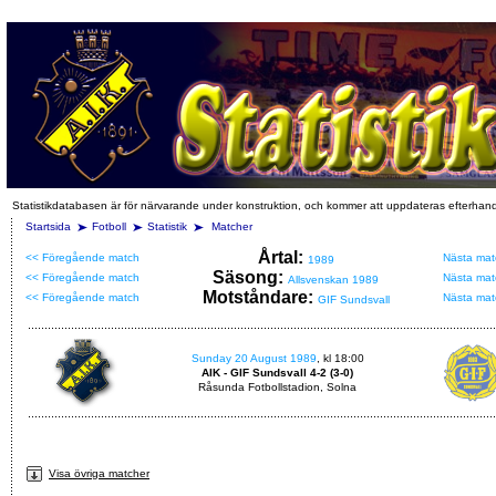
Statistikdatabasen är för närvarande under konstruktion, och kommer att uppdateras efterhan
Startsida
Fotboll
Statistik
Matcher
Årtal:
<< Föregående match
Nästa mat
1989
Säsong:
<< Föregående match
Nästa mat
Allsvenskan 1989
Motståndare:
<< Föregående match
Nästa mat
GIF Sundsvall
Sunday 20 August 1989
, kl 18:00
AIK - GIF Sundsvall 4-2 (3-0)
Råsunda Fotbollstadion, Solna
Visa övriga matcher