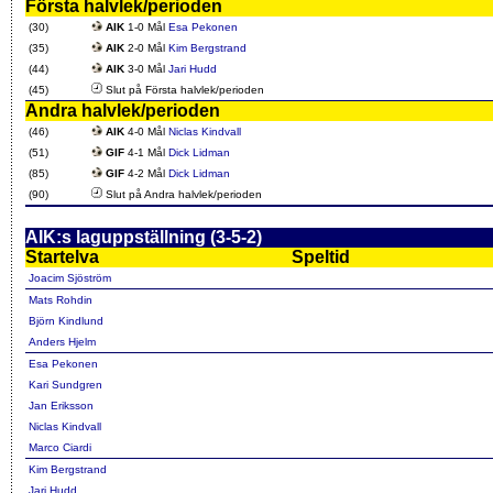
Första halvlek/perioden
(30)
AIK
1-0 Mål
Esa Pekonen
(35)
AIK
2-0 Mål
Kim Bergstrand
(44)
AIK
3-0 Mål
Jari Hudd
(45)
Slut på Första halvlek/perioden
Andra halvlek/perioden
(46)
AIK
4-0 Mål
Niclas Kindvall
(51)
GIF
4-1 Mål
Dick Lidman
(85)
GIF
4-2 Mål
Dick Lidman
(90)
Slut på Andra halvlek/perioden
AIK:s laguppställning (3-5-2)
Startelva
Speltid
Joacim Sjöström
Mats Rohdin
Björn Kindlund
Anders Hjelm
Esa Pekonen
Kari Sundgren
Jan Eriksson
Niclas Kindvall
Marco Ciardi
Kim Bergstrand
Jari Hudd