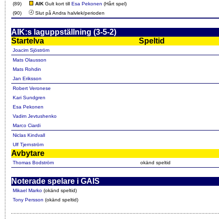
(89)
AIK
Gult kort till
Esa Pekonen
(Hårt spel)
(90)
Slut på Andra halvlek/perioden
AIK:s laguppställning (3-5-2)
Startelva
Speltid
Joacim Sjöström
Mats Olausson
Mats Rohdin
Jan Eriksson
Robert Veronese
Kari Sundgren
Esa Pekonen
Vadim Jevtushenko
Marco Ciardi
Niclas Kindvall
Ulf Tjernström
Avbytare
Thomas Bodström
okänd speltid
Noterade spelare i GAIS
Mikael Marko
(okänd speltid)
Tony Persson
(okänd speltid)