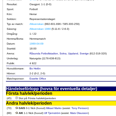
Resultat:
Oavgjort: 1-1 (0-0)
Sport:
Fotboll
Kön:
Herrar
Sektion:
Representationslaget
Typ av match:
Allsvenskan
(992-601-696 / 585-300-259)
Säsong:
Allsvenskan 1989
(5-11-6 / 2-6-3)
Omgång:
1 / 22
Hemma/Borta:
Hemmamatch
Datum:
1989-04-09
Starttid:
18:00
Arena:
Råsunda Fotbollstadion, Solna, Uppland, Sverige
(612-316-320)
Underlag:
Naturgräs (1176-638-813)
Publik:
4 922
Huvuddomare:
Bo Helén
Hörnor:
2-2 (0-2, 2-0)
Matchsponsor:
Esselte Office
Händelseförlopp (hovra för eventuella detaljer)
Första halvlek/perioden
(45)
Slut på Första halvlek/perioden
Andra halvlek/perioden
(70)
GAIS
0-1 Nick (huvud)
Mikael Marko
(assist:
Tony Persson
)
(88)
AIK
1-1 Nick (huvud)
Ulf Tjernström
(assist:
Mats Olausson
)