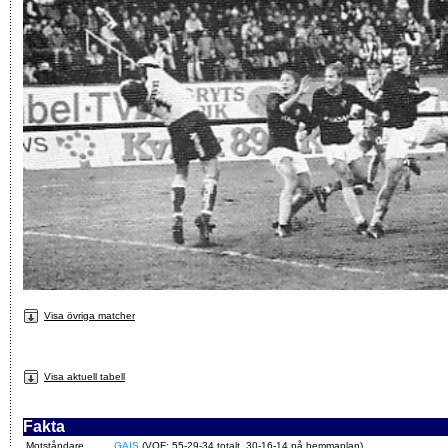
Visa övriga matcher
Visa aktuell tabell
Fakta
Motståndare
GAIS
(VOF: 55-29-34 totalt, 30-16-14 på hemmaplan)