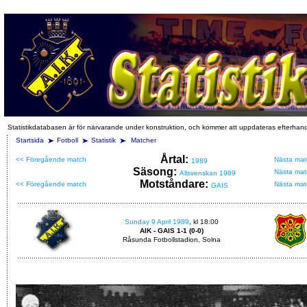
Statistikdatabasen är för närvarande under konstruktion, och kommer att uppdateras efterhan
Startsida
Fotboll
Statistik
Matcher
Årtal:
<< Föregående match
Nästa mat
1989
Säsong:
Nästa mat
Allsvenskan 1989
Motståndare:
<< Föregående match
Nästa mat
GAIS
Sunday 9 April 1989
, kl 18:00
AIK - GAIS 1-1 (0-0)
Råsunda Fotbollstadion, Solna