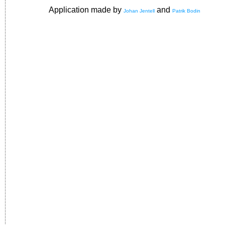
Application made by
and
Johan Jentell
Patrik Bodin