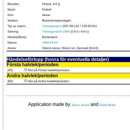
Resultat:
Förlust: 4-0 ()
Sport:
Fotboll
Kön:
Herrar
Sektion:
Representationslaget
Typ av match:
Träningsmatch
(297-99-122 / 130-33-61)
Säsong:
Träningsmatch 1989
(1-0-2 / 0-0-1)
Hemma/Borta:
Bortamatch
Datum:
1989-04-04
Arena:
Okänd arena, Okänd ort, Danmark
(9-6-6)
Händelseförlopp (hovra för eventuella detaljer)
Första halvlek/perioden
(45)
Slut på Första halvlek/perioden
Andra halvlek/perioden
(90)
Slut på Andra halvlek/perioden
Application made by
and
Johan Jentell
Patrik Bodin