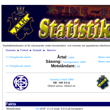
Statistikdatabasen är för närvarande under konstruktion, och kommer att uppdateras efterhan
Startsida
Fotboll
Statistik
Matcher
Årtal:
<< Föregående match
Nästa mat
1989
Säsong:
Nästa mat
Träningsmatch 1989
Motståndare:
<< Föregående match
KB
Tuesday 4 April 1989
KB - AIK 4-0 ()
Okänd arena, Okänd ort
Fakta
Motståndare
KB
(VOF: 2-1-4 totalt, 0-0-4 på bortaplan)