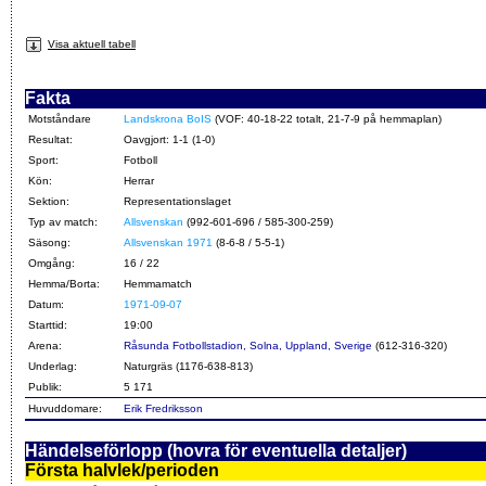
Visa aktuell tabell
Fakta
Motståndare
Landskrona BoIS
(VOF: 40-18-22 totalt, 21-7-9 på hemmaplan)
Resultat:
Oavgjort: 1-1 (1-0)
Sport:
Fotboll
Kön:
Herrar
Sektion:
Representationslaget
Typ av match:
Allsvenskan
(992-601-696 / 585-300-259)
Säsong:
Allsvenskan 1971
(8-6-8 / 5-5-1)
Omgång:
16 / 22
Hemma/Borta:
Hemmamatch
Datum:
1971-09-07
Starttid:
19:00
Arena:
Råsunda Fotbollstadion, Solna, Uppland, Sverige
(612-316-320)
Underlag:
Naturgräs (1176-638-813)
Publik:
5 171
Huvuddomare:
Erik Fredriksson
Händelseförlopp (hovra för eventuella detaljer)
Första halvlek/perioden