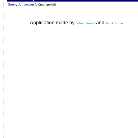
Sonny Johansson
(okänd speltid)
Application made by
and
Johan Jentell
Patrik Bodin