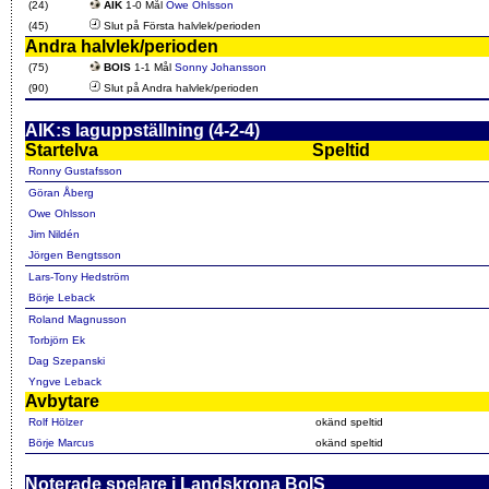
(24)
AIK
1-0 Mål
Owe Ohlsson
(45)
Slut på Första halvlek/perioden
Andra halvlek/perioden
(75)
BOIS
1-1 Mål
Sonny Johansson
(90)
Slut på Andra halvlek/perioden
AIK:s laguppställning (4-2-4)
Startelva
Speltid
Ronny Gustafsson
Göran Åberg
Owe Ohlsson
Jim Nildén
Jörgen Bengtsson
Lars-Tony Hedström
Börje Leback
Roland Magnusson
Torbjörn Ek
Dag Szepanski
Yngve Leback
Avbytare
Rolf Hölzer
okänd speltid
Börje Marcus
okänd speltid
Noterade spelare i Landskrona BoIS