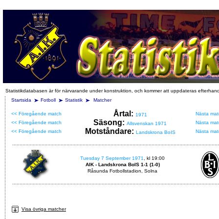
Statistikdatabasen är för närvarande under konstruktion, och kommer att uppdateras efterhan
Startsida
Fotboll
Statistik
Matcher
Årtal:
<< Föregående match
Nästa mat
1971
Säsong:
<< Föregående match
Nästa mat
Allsvenskan 1971
Motståndare:
<< Föregående match
Nästa mat
Landskrona BoIS
Tuesday 7 September 1971
, kl 19:00
AIK - Landskrona BoIS 1-1 (1-0)
Råsunda Fotbollstadion, Solna
Visa övriga matcher