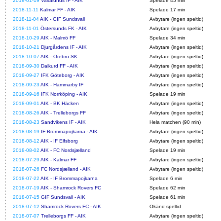
2019-01-19
Vasalunds IF - AIK
Spelade 45 min
2018-11-11
Kalmar FF - AIK
Spelade 17 min
2018-11-04
AIK - GIF Sundsvall
Avbytare (ingen speltid)
2018-11-01
Östersunds FK - AIK
Avbytare (ingen speltid)
2018-10-29
AIK - Malmö FF
Spelade 34 min
2018-10-21
Djurgårdens IF - AIK
Avbytare (ingen speltid)
2018-10-07
AIK - Örebro SK
Avbytare (ingen speltid)
2018-09-30
Dalkurd FF - AIK
Avbytare (ingen speltid)
2018-09-27
IFK Göteborg - AIK
Avbytare (ingen speltid)
2018-09-23
AIK - Hammarby IF
Avbytare (ingen speltid)
2018-09-16
IFK Norrköping - AIK
Spelade 19 min
2018-09-01
AIK - BK Häcken
Avbytare (ingen speltid)
2018-08-26
AIK - Trelleborgs FF
Avbytare (ingen speltid)
2018-08-23
Sandvikens IF - AIK
Hela matchen (90 min)
2018-08-19
IF Brommapojkarna - AIK
Avbytare (ingen speltid)
2018-08-12
AIK - IF Elfsborg
Avbytare (ingen speltid)
2018-08-02
AIK - FC Nordsjælland
Spelade 19 min
2018-07-29
AIK - Kalmar FF
Avbytare (ingen speltid)
2018-07-26
FC Nordsjælland - AIK
Avbytare (ingen speltid)
2018-07-22
AIK - IF Brommapojkarna
Spelade 6 min
2018-07-19
AIK - Shamrock Rovers FC
Spelade 62 min
2018-07-15
GIF Sundsvall - AIK
Spelade 61 min
2018-07-12
Shamrock Rovers FC - AIK
Okänd speltid
2018-07-07
Trelleborgs FF - AIK
Avbytare (ingen speltid)