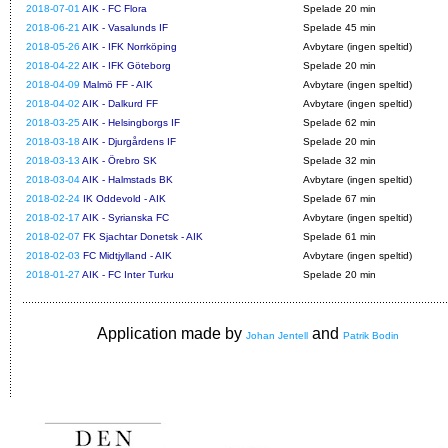
2018-07-01
AIK - FC Flora
Spelade 20 min
2018-06-21
AIK - Vasalunds IF
Spelade 45 min
2018-05-26
AIK - IFK Norrköping
Avbytare (ingen speltid)
2018-04-22
AIK - IFK Göteborg
Spelade 20 min
2018-04-09
Malmö FF - AIK
Avbytare (ingen speltid)
2018-04-02
AIK - Dalkurd FF
Avbytare (ingen speltid)
2018-03-25
AIK - Helsingborgs IF
Spelade 62 min
2018-03-18
AIK - Djurgårdens IF
Spelade 20 min
2018-03-13
AIK - Örebro SK
Spelade 32 min
2018-03-04
AIK - Halmstads BK
Avbytare (ingen speltid)
2018-02-24
IK Oddevold - AIK
Spelade 67 min
2018-02-17
AIK - Syrianska FC
Avbytare (ingen speltid)
2018-02-07
FK Sjachtar Donetsk - AIK
Spelade 61 min
2018-02-03
FC Midtjylland - AIK
Avbytare (ingen speltid)
2018-01-27
AIK - FC Inter Turku
Spelade 20 min
Application made by
and
Johan Jentell
Patrik Bodin