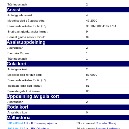
Träningsmatch
2
Assist
Antal gjorda assist
4
Medel speltid då assist görs:
47.2500
Standardavvikelse för tid (+/-):
35.187888541371734
Snabbast gjorda assist i minut:
9
Senast gjorda assist i minut:
89
Assistuppdelning
Allsvenskan
2
Svenska Cupen
1
Träningsmatch
1
Gula kort
Antal gula kort:
2
Medel speltid för gult kort:
83.0000
Standardavvikelse för tid (+/-):
2
Tidigaste gula kort i minut:
81
Senaste gula kort i minut:
85
Uppdelning av gula kort
Allsvenskan
2
Röda kort
Antal röda kort
0
Målhistoria
2019-03-24
AIK - IF Brommapojkarna
39 min (assist
Chinedu Obasi
)
2018-04-22
AIK - IFK Göteborg
20 min (assist
Rasmus Lindkvist
)