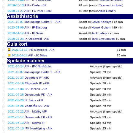
2018-03-13
AIK - Örebro SK
91 min (assist
Rasmus Lindkvist
)
2018-01-27
AIK - FC Inter Turku
80 min (assist
Albin Linnér
)
Assisthistoria
2021-10-07
Jönköpings Södra IF - AIK
Assist till
Calvin Kabuye
i 16 min
2020-08-06
AIK - IF Elfsborg
Assist till
Henok Goitom
i 89 min
2019-04-14
AIK - IK Sirius
Assist till
Jack Lahne
i 75 min
2018-02-24
IK Oddevold - AIK
Assist till
Tarik Elyounoussi
i 9 min
Gula kort
2021-04-19
IFK Göteborg - AIK
81 min
2019-04-14
AIK - IK Sirius
85 min
Spelade matcher
2021-10-24
AIK - IFK Norrköping
Avbytare (ingen speltid)
2021-10-07
Jönköpings Södra IF - AIK
Spelade 79 min
2021-09-27
Degerfors IF - AIK
Avbytare (ingen speltid)
2021-08-19
Rågsveds IF - AIK
Spelade 28 min
2021-07-04
BK Häcken - AIK
Spelade 28 min
2021-06-28
Östersunds FK - AIK
Spelade 20 min
2021-06-20
IK Sirius - AIK
Spelade 32 min
2021-05-26
Västerås SK - AIK
Spelade 79 min
2021-05-22
AIK - Mjällby AIF
Avbytare (ingen speltid)
2021-05-17
Östersunds FK - AIK
Spelade 33 min
2021-05-13
AIK - Malmö FF
Spelade 63 min
2021-05-10
IFK Norrköping - AIK
Spelade 25 min