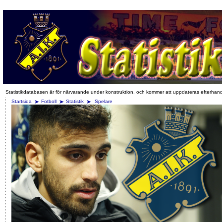
Statistikdatabasen är för närvarande under konstruktion, och kommer att uppdateras efterhan
Startsida
Fotboll
Statistik
Spelare