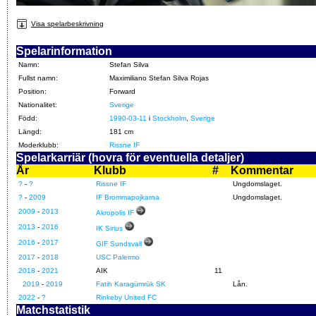
Visa spelarbeskrivning
Spelarinformation
Namn:
Stefan Silva
Fullst namn:
Maximiliano Stefan Silva Rojas
Position:
Forward
Nationalitet:
Sverige
Född:
1990-03-11
i
Stockholm
,
Sverige
Längd:
181 cm
Moderklubb:
Rissne IF
Spelarkarriär (hovra för eventuella detaljer)
År
Klubb
#
Kommentar
?
-
?
Rissne IF
Ungdomslaget.
?
-
2009
IF Brommapojkarna
Ungdomslaget.
2009
-
2013
Akropolis IF
2013
-
2016
IK Sirius
2016
-
2017
GIF Sundsvall
2017
-
2018
USC Palermo
2018
-
2021
AIK
11
2019
-
2019
Fatih Karagümrük SK
Lån.
2022
-
?
Rinkeby United FC
Matchstatistik