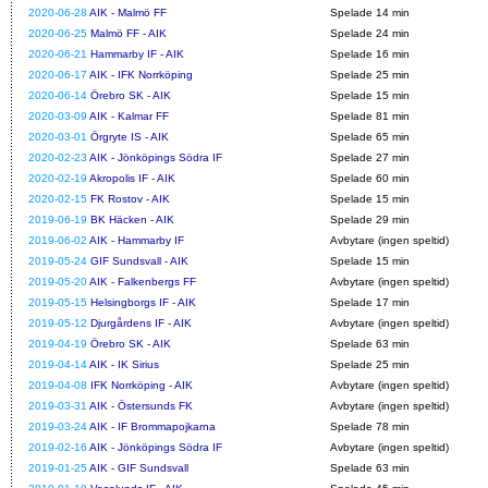
2020-06-28
AIK - Malmö FF
Spelade 14 min
2020-06-25
Malmö FF - AIK
Spelade 24 min
2020-06-21
Hammarby IF - AIK
Spelade 16 min
2020-06-17
AIK - IFK Norrköping
Spelade 25 min
2020-06-14
Örebro SK - AIK
Spelade 15 min
2020-03-09
AIK - Kalmar FF
Spelade 81 min
2020-03-01
Örgryte IS - AIK
Spelade 65 min
2020-02-23
AIK - Jönköpings Södra IF
Spelade 27 min
2020-02-19
Akropolis IF - AIK
Spelade 60 min
2020-02-15
FK Rostov - AIK
Spelade 15 min
2019-06-19
BK Häcken - AIK
Spelade 29 min
2019-06-02
AIK - Hammarby IF
Avbytare (ingen speltid)
2019-05-24
GIF Sundsvall - AIK
Spelade 15 min
2019-05-20
AIK - Falkenbergs FF
Avbytare (ingen speltid)
2019-05-15
Helsingborgs IF - AIK
Spelade 17 min
2019-05-12
Djurgårdens IF - AIK
Avbytare (ingen speltid)
2019-04-19
Örebro SK - AIK
Spelade 63 min
2019-04-14
AIK - IK Sirius
Spelade 25 min
2019-04-08
IFK Norrköping - AIK
Avbytare (ingen speltid)
2019-03-31
AIK - Östersunds FK
Avbytare (ingen speltid)
2019-03-24
AIK - IF Brommapojkarna
Spelade 78 min
2019-02-16
AIK - Jönköpings Södra IF
Avbytare (ingen speltid)
2019-01-25
AIK - GIF Sundsvall
Spelade 63 min