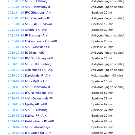
2021-05-02
AIK - IF Elfsborg
Avbytare (ingen speltid)
2021-04-25
AIK - Hammarby IF
Avbytare (ingen speltid)
2021-04-19
IFK Göteborg - AIK
Spelade 25 min
2021-04-12
AIK - Degerfors IF
Avbytare (ingen speltid)
2021-04-04
AIK - GIF Sundsvall
Spelade 12 min
2021-03-26
Örebro SK - AIK
Spelade 32 min
2021-03-20
IF Elfsborg - AIK
Avbytare (ingen speltid)
2021-02-20
Oskarshamns AIK - AIK
Spelade 28 min
2021-01-30
AIK - Vasalunds IF
Spelade 49 min
2020-10-29
IK Sirius - AIK
Avbytare (ingen speltid)
2020-10-26
IFK Norrköping - AIK
Spelade 16 min
2020-10-18
AIK - IFK Göteborg
Avbytare (ingen speltid)
2020-10-04
Östersunds FK - AIK
Avbytare (ingen speltid)
2020-10-01
Karlslunds IF - AIK
Hela matchen (93 min)
2020-09-28
AIK - Mjällby AIF
Spelade 14 min
2020-09-20
AIK - Hammarby IF
Avbytare (ingen speltid)
2020-09-04
IFK Norrköping - AIK
Spelade 60 min
2020-08-13
AIK - Östersunds FK
Spelade 28 min
2020-08-09
Mjällby AIF - AIK
Spelade 62 min
2020-08-06
AIK - IF Elfsborg
Spelade 37 min
2020-08-02
Kalmar FF - AIK
Spelade 10 min
2020-07-12
Helsingborgs IF - AIK
Spelade 63 min
2020-07-05
AIK - Falkenbergs FF
Spelade 29 min
2020-07-02
IFK Göteborg - AIK
Spelade 22 min