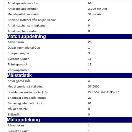
Antal spelade matcher:
61
Antal spelade minuter:
2,299 minuter
Medelspeltid per match:
38 minuter
Spelade matcher från början till slut:
2
Antal matcher som lagkapten:
0
Antal matcher i staben:
0
Matchuppdelning
Allsvenskan
28
Dubai International Cup
1
Europa League
3
Svenska Cupen
11
Träningsmatch
17
Vänskapsmatch
1
Målstatistik
Antal gjorda mål:
4
Medel speltid då mål görs:
57.5000
Standardavvikelse för tid (+/-):
29.055980451535277
Snabbast gjorda mål i minut:
20
Senast gjorda mål i minut:
91
Mål per match:
0
Självmål:
0
Måluppdelning
Allsvenskan
1
Svenska Cupen
1