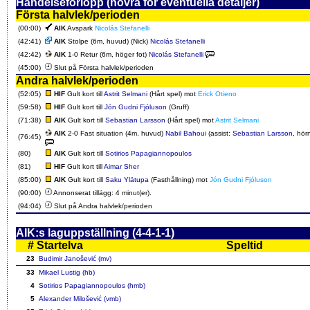
Händelseförlopp (hovra för eventuella detaljer)
Första halvlek/perioden
(00:00)
AIK
Avspark
Nicolás Stefanelli
(42:41)
AIK
Stolpe (6m, huvud) (Nick)
Nicolás Stefanelli
(42:42)
AIK
1-0 Retur (6m, höger fot)
Nicolás Stefanelli
(45:00)
Slut på Första halvlek/perioden
Andra halvlek/perioden
(52:05)
HIF
Gult kort till
Astrit Selmani
(Hårt spel) mot
Erick Otieno
(59:58)
HIF
Gult kort till
Jón Gudni Fjóluson
(Gruff)
(71:38)
AIK
Gult kort till
Sebastian Larsson
(Hårt spel) mot
Astrit Selmani
AIK
2-0 Fast situation (4m, huvud)
Nabil Bahoui
(assist:
Sebastian Larsson
, hör
(76:45)
(80)
AIK
Gult kort till
Sotirios Papagiannopoulos
(81)
HIF
Gult kort till
Aimar Sher
(85:00)
AIK
Gult kort till
Saku Ylätupa
(Fasthållning) mot
Jón Gudni Fjóluson
(90:00)
Annonserat tillägg: 4 minut(er).
(94:04)
Slut på Andra halvlek/perioden
AIK:s laguppställning (4-4-1-1)
#
Startelva
Speltid
23
Budimir Janošević (mv)
33
Mikael Lustig (hb)
4
Sotirios Papagiannopoulos (hmb)
5
Alexander Milošević (vmb)