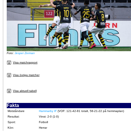
Foto:
Jesper Zerman
Visa matchrapport
Visa övriga matcher
Visa aktuell tabell
Fakta
Motståndare
Hammarby IF
(VOF: 121-42-81 totalt, 58-21-22 på hemmaplan)
Resultat:
Vinst: 2-0 (1-0)
Sport:
Fotboll
Kön:
Herrar