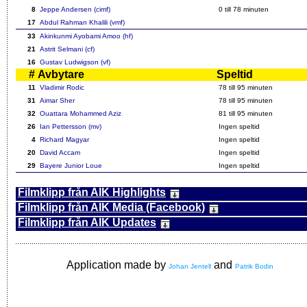
8
Jeppe Andersen (cimf)
0 till 78 minuten
17
Abdul Rahman Khalili (vmf)
33
Akinkunmi Ayobami Amoo (hf)
21
Astrit Selmani (cf)
16
Gustav Ludwigson (vf)
#
Avbytare
Speltid
11
Vladimir Rodic
78 till 95 minuten
31
Aimar Sher
78 till 95 minuten
32
Ouattara Mohammed Aziz
81 till 95 minuten
26
Ian Pettersson (mv)
Ingen speltid
4
Richard Magyar
Ingen speltid
20
David Accam
Ingen speltid
29
Bayere Junior Loue
Ingen speltid
Filmklipp från AIK Highlights
Filmklipp från AIK Media (Facebook)
Filmklipp från AIK Updates
Application made by
and
Johan Jentell
Patrik Bodin