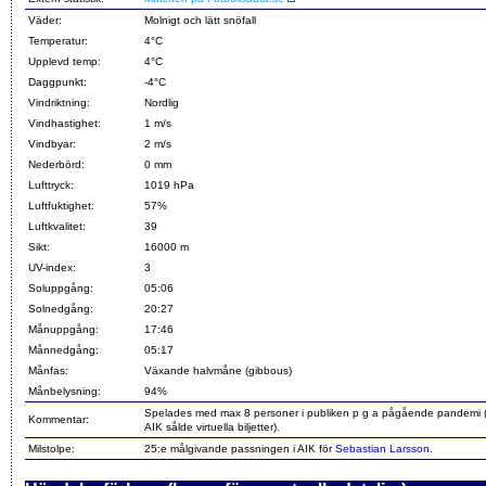
Väder:
Molnigt och lätt snöfall
Temperatur:
4°C
Upplevd temp:
4°C
Daggpunkt:
-4°C
Vindriktning:
Nordlig
Vindhastighet:
1 m/s
Vindbyar:
2 m/s
Nederbörd:
0 mm
Lufttryck:
1019 hPa
Luftfuktighet:
57%
Luftkvalitet:
39
Sikt:
16000 m
UV-index:
3
Soluppgång:
05:06
Solnedgång:
20:27
Månuppgång:
17:46
Månnedgång:
05:17
Månfas:
Växande halvmåne (gibbous)
Månbelysning:
94%
Spelades med max 8 personer i publiken p g a pågående pandemi
Kommentar:
AIK sålde virtuella biljetter).
Milstolpe:
25:e målgivande passningen i AIK för
Sebastian Larsson
.