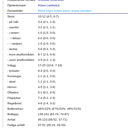
Fjärdedomare:
Adam Ladebäck
Domardräkt:
Röda tröjor, svarta byxor, svarta strumpor
Skott:
10-12 (4-5, 6-7)
- på mål:
3-4 (2-1, 1-3)
- utanför:
3-2 (2-1, 1-1)
- i ramen:
1-0 (1-0, 0-0)
- - i ribban:
0-0 (0-0, 0-0)
- - i stolpen:
1-0 (1-0, 0-0)
- täckta:
5-6 (0-3, 5-3)
- inom straffområdet:
8-7 (2-3, 6-4)
- utom straffområdet:
3-5 (2-2, 1-3)
Inlägg:
17-25 (10-6, 7-19)
- lyckade:
6-3 (2-0, 4-3)
Kontringar:
1-1 (1-1, 0-0)
- skott:
1-1 (1-1, 0-0)
Hörnor:
4-5 (1-1, 3-4)
Offsides:
0-1 (0-1, 0-0)
Frisparkar:
7-4 (5-1, 2-3)
Regelbrott:
4-6 (1-4, 3-2)
Bollinnehav:
48%-52% (47%-53%, 49%-51%)
Bolltapp:
136-161 (62-74, 74-87)
Anfall:
95-123 (58-52, 37-71)
Farliga anfall:
57-51 (28-18, 29-33)