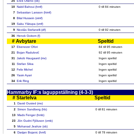
25
Erick Otieno (vb)
10
Nabil Bahoui (hmf)
0 till 84 minuten
7
Sebastian Larsson (himf)
8
Bilal Hussein (vimf)
19
Saku Ylätupa (vmf)
9
Nicolás Stefanelli (df)
0 till 92 minuten
36
Henok Goitom (f)
#
Avbytare
Speltid
17
Ebenezer Ofori
84 till 95 minuten
21
Bojan Radulović
92 till 95 minuten
31
Jakob Haugaard (mv)
Ingen speltid
11
Stefan Silva
Ingen speltid
12
Felix Michel
Ingen speltid
26
Yasin Ayari
Ingen speltid
34
Erik Ring
Ingen speltid
Hammarby IF:s laguppställning (4-3-3)
#
Startelva
Speltid
1
David Ousted (mv)
2
Simon Sandberg (hb)
0 till 81 minuten
13
Mads Fenger (hmb)
23
Jón Gudni Fjóluson (vmb)
5
Mohanad Jeahze (vb)
6
Darijan Bojanic (hmf)
0 till 78 minuten