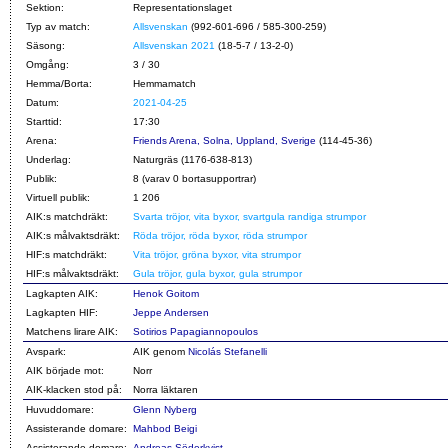
Sektion:
Representationslaget
Typ av match:
Allsvenskan
(992-601-696 / 585-300-259)
Säsong:
Allsvenskan 2021
(18-5-7 / 13-2-0)
Omgång:
3 / 30
Hemma/Borta:
Hemmamatch
Datum:
2021-04-25
Starttid:
17:30
Arena:
Friends Arena, Solna, Uppland, Sverige
(114-45-36)
Underlag:
Naturgräs (1176-638-813)
Publik:
8 (varav 0 bortasupportrar)
Virtuell publik:
1 206
AIK:s matchdräkt:
Svarta tröjor, vita byxor, svartgula randiga strumpor
AIK:s målvaktsdräkt:
Röda tröjor, röda byxor, röda strumpor
HIF:s matchdräkt:
Vita tröjor, gröna byxor, vita strumpor
HIF:s målvaktsdräkt:
Gula tröjor, gula byxor, gula strumpor
Lagkapten AIK:
Henok Goitom
Lagkapten HIF:
Jeppe Andersen
Matchens lirare AIK:
Sotirios Papagiannopoulos
Avspark:
AIK genom
Nicolás Stefanelli
AIK började mot:
Norr
AIK-klacken stod på:
Norra läktaren
Huvuddomare:
Glenn Nyberg
Assisterande domare:
Mahbod Beigi
Assisterande domare:
Andreas Söderkvist