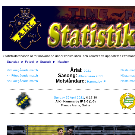
Statistikdatabasen är för närvarande under konstruktion, och kommer att uppdateras efterhan
Startsida
Fotboll
Statistik
Matcher
Årtal:
<< Föregående match
Nästa mat
2021
Säsong:
<< Föregående match
Nästa mat
Allsvenskan 2021
Motståndare:
<< Föregående match
Nästa mat
Hammarby IF
Sunday 25 April 2021
, kl 17:30
AIK - Hammarby IF 2-0 (1-0)
Friends Arena, Solna