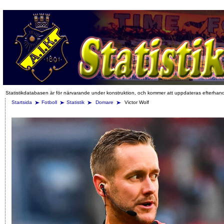
Statistikdatabasen är för närvarande under konstruktion, och kommer att uppdateras efterhan
Startsida
Fotboll
Statistik
Domare
Victor Wolf