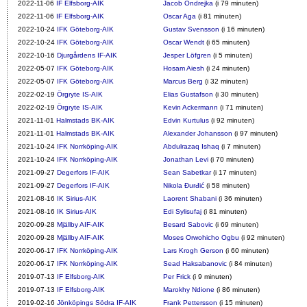
2022-11-06
IF Elfsborg-AIK
Jacob Ondrejka
(i 79 minuten)
2022-11-06
IF Elfsborg-AIK
Oscar Aga
(i 81 minuten)
2022-10-24
IFK Göteborg-AIK
Gustav Svensson
(i 16 minuten)
2022-10-24
IFK Göteborg-AIK
Oscar Wendt
(i 65 minuten)
2022-10-16
Djurgårdens IF-AIK
Jesper Löfgren
(i 5 minuten)
2022-05-07
IFK Göteborg-AIK
Hosam Aiesh
(i 24 minuten)
2022-05-07
IFK Göteborg-AIK
Marcus Berg
(i 32 minuten)
2022-02-19
Örgryte IS-AIK
Elias Gustafson
(i 30 minuten)
2022-02-19
Örgryte IS-AIK
Kevin Ackermann
(i 71 minuten)
2021-11-01
Halmstads BK-AIK
Edvin Kurtulus
(i 92 minuten)
2021-11-01
Halmstads BK-AIK
Alexander Johansson
(i 97 minuten)
2021-10-24
IFK Norrköping-AIK
Abdulrazaq Ishaq
(i 7 minuten)
2021-10-24
IFK Norrköping-AIK
Jonathan Levi
(i 70 minuten)
2021-09-27
Degerfors IF-AIK
Sean Sabetkar
(i 17 minuten)
2021-09-27
Degerfors IF-AIK
Nikola Đurđić
(i 58 minuten)
2021-08-16
IK Sirius-AIK
Laorent Shabani
(i 36 minuten)
2021-08-16
IK Sirius-AIK
Edi Sylisufaj
(i 81 minuten)
2020-09-28
Mjällby AIF-AIK
Besard Sabovic
(i 69 minuten)
2020-09-28
Mjällby AIF-AIK
Moses Orwohicho Ogbu
(i 92 minuten)
2020-06-17
IFK Norrköping-AIK
Lars Krogh Gerson
(i 60 minuten)
2020-06-17
IFK Norrköping-AIK
Sead Haksabanovic
(i 84 minuten)
2019-07-13
IF Elfsborg-AIK
Per Frick
(i 9 minuten)
2019-07-13
IF Elfsborg-AIK
Marokhy Ndione
(i 86 minuten)
2019-02-16
Jönköpings Södra IF-AIK
Frank Pettersson
(i 15 minuten)