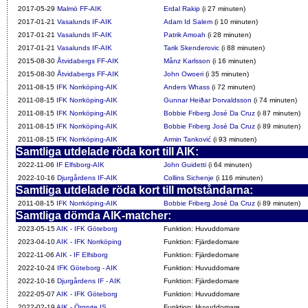
2017-05-29
Malmö FF-AIK
Erdal Rakip
(i 27 minuten)
2017-01-21
Vasalunds IF-AIK
Adam Id Salem
(i 10 minuten)
2017-01-21
Vasalunds IF-AIK
Patrik Amoah
(i 28 minuten)
2017-01-21
Vasalunds IF-AIK
Tarik Skenderovic
(i 88 minuten)
2015-08-30
Åtvidabergs FF-AIK
Månz Karlsson
(i 16 minuten)
2015-08-30
Åtvidabergs FF-AIK
John Owoeri
(i 35 minuten)
2011-08-15
IFK Norrköping-AIK
Anders Whass
(i 72 minuten)
2011-08-15
IFK Norrköping-AIK
Gunnar Heiðar Þorvaldsson
(i 74 minuten)
2011-08-15
IFK Norrköping-AIK
Bobbie Friberg José Da Cruz
(i 87 minuten)
2011-08-15
IFK Norrköping-AIK
Bobbie Friberg José Da Cruz
(i 89 minuten)
2011-08-15
IFK Norrköping-AIK
Armin Tanković
(i 93 minuten)
Samtliga utdelade röda kort till AIK:
2022-11-06
IF Elfsborg-AIK
John Guidetti
(i 64 minuten)
2022-10-16
Djurgårdens IF-AIK
Collins Sichenje
(i 116 minuten)
Samtliga utdelade röda kort till motståndarna:
2011-08-15
IFK Norrköping-AIK
Bobbie Friberg José Da Cruz
(i 89 minuten)
Samtliga dömda AIK-matcher:
2023-05-15
AIK - IFK Göteborg
Funktion: Huvuddomare
2023-04-10
AIK - IFK Norrköping
Funktion: Fjärdedomare
2022-11-06
AIK - IF Elfsborg
Funktion: Fjärdedomare
2022-10-24
IFK Göteborg - AIK
Funktion: Huvuddomare
2022-10-16
Djurgårdens IF - AIK
Funktion: Fjärdedomare
2022-05-07
AIK - IFK Göteborg
Funktion: Huvuddomare
2022-02-19
AIK - Örgryte IS
Funktion: Huvuddomare