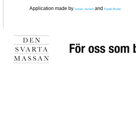
Application made by
and
Johan Jentell
Patrik Bodin