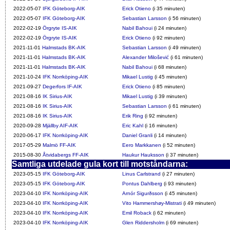
2022-05-07
IFK Göteborg-AIK
Erick Otieno
(i 35 minuten)
2022-05-07
IFK Göteborg-AIK
Sebastian Larsson
(i 56 minuten)
2022-02-19
Örgryte IS-AIK
Nabil Bahoui
(i 24 minuten)
2022-02-19
Örgryte IS-AIK
Erick Otieno
(i 92 minuten)
2021-11-01
Halmstads BK-AIK
Sebastian Larsson
(i 49 minuten)
2021-11-01
Halmstads BK-AIK
Alexander Milošević
(i 61 minuten)
2021-11-01
Halmstads BK-AIK
Nabil Bahoui
(i 68 minuten)
2021-10-24
IFK Norrköping-AIK
Mikael Lustig
(i 45 minuten)
2021-09-27
Degerfors IF-AIK
Erick Otieno
(i 85 minuten)
2021-08-16
IK Sirius-AIK
Mikael Lustig
(i 39 minuten)
2021-08-16
IK Sirius-AIK
Sebastian Larsson
(i 61 minuten)
2021-08-16
IK Sirius-AIK
Erik Ring
(i 92 minuten)
2020-09-28
Mjällby AIF-AIK
Eric Kahl
(i 16 minuten)
2020-06-17
IFK Norrköping-AIK
Daniel Granli
(i 14 minuten)
2017-05-29
Malmö FF-AIK
Eero Markkanen
(i 52 minuten)
2015-08-30
Åtvidabergs FF-AIK
Haukur Hauksson
(i 37 minuten)
Samtliga utdelade gula kort till motståndarna:
2023-05-15
IFK Göteborg-AIK
Linus Carlstrand
(i 27 minuten)
2023-05-15
IFK Göteborg-AIK
Pontus Dahlberg
(i 93 minuten)
2023-04-10
IFK Norrköping-AIK
Arnór Sigurðsson
(i 45 minuten)
2023-04-10
IFK Norrköping-AIK
Vito Hammershøy-Mistrati
(i 49 minuten)
2023-04-10
IFK Norrköping-AIK
Emil Roback
(i 62 minuten)
2023-04-10
IFK Norrköping-AIK
Glen Riddersholm
(i 69 minuten)