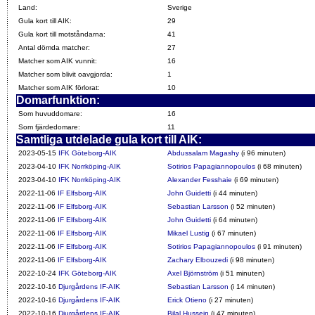
Land:
Sverige
Gula kort till AIK:
29
Gula kort till motståndarna:
41
Antal dömda matcher:
27
Matcher som AIK vunnit:
16
Matcher som blivit oavgjorda:
1
Matcher som AIK förlorat:
10
Domarfunktion:
Som huvuddomare:
16
Som fjärdedomare:
11
Samtliga utdelade gula kort till AIK:
2023-05-15
IFK Göteborg-AIK
Abdussalam Magashy
(i 96 minuten)
2023-04-10
IFK Norrköping-AIK
Sotirios Papagiannopoulos
(i 68 minuten)
2023-04-10
IFK Norrköping-AIK
Alexander Fesshaie
(i 69 minuten)
2022-11-06
IF Elfsborg-AIK
John Guidetti
(i 44 minuten)
2022-11-06
IF Elfsborg-AIK
Sebastian Larsson
(i 52 minuten)
2022-11-06
IF Elfsborg-AIK
John Guidetti
(i 64 minuten)
2022-11-06
IF Elfsborg-AIK
Mikael Lustig
(i 67 minuten)
2022-11-06
IF Elfsborg-AIK
Sotirios Papagiannopoulos
(i 91 minuten)
2022-11-06
IF Elfsborg-AIK
Zachary Elbouzedi
(i 98 minuten)
2022-10-24
IFK Göteborg-AIK
Axel Björnström
(i 51 minuten)
2022-10-16
Djurgårdens IF-AIK
Sebastian Larsson
(i 14 minuten)
2022-10-16
Djurgårdens IF-AIK
Erick Otieno
(i 27 minuten)
2022-10-16
Djurgårdens IF-AIK
Bilal Hussein
(i 47 minuten)