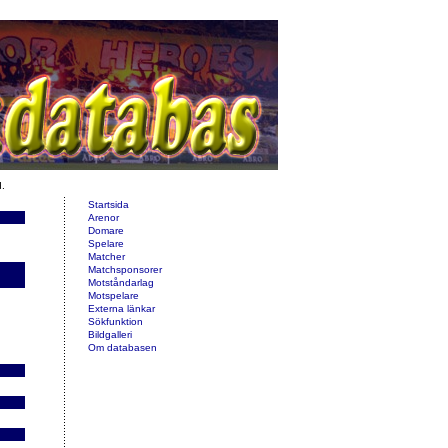
d.
Startsida
Arenor
Domare
Spelare
Matcher
Matchsponsorer
Motståndarlag
Motspelare
Externa länkar
Sökfunktion
Bildgalleri
Om databasen