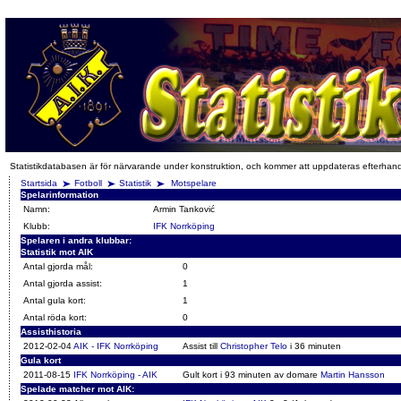
Statistikdatabasen är för närvarande under konstruktion, och kommer att uppdateras efterhan
Startsida
Fotboll
Statistik
Motspelare
Spelarinformation
Namn:
Armin Tanković
Klubb:
IFK Norrköping
Spelaren i andra klubbar:
Statistik mot AIK
Antal gjorda mål:
0
Antal gjorda assist:
1
Antal gula kort:
1
Antal röda kort:
0
Assisthistoria
2012-02-04
AIK - IFK Norrköping
Assist till
Christopher Telo
i 36 minuten
Gula kort
2011-08-15
IFK Norrköping - AIK
Gult kort i 93 minuten av domare
Martin Hansson
Spelade matcher mot AIK: