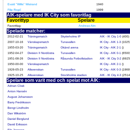
Evald "Willis" Wistrand
1940
Filip Rogić
1999
AIK-spelare med IK City som favoritlag
Favorittyp
Spelare
Favoritlag:
Andreas Alm
Spelade matcher:
2012-02-21
Träningsmatch
Skytteholms IP
AIK - IK City 1-0
(400)
2007-10-16
Vänskapsmatch
Tunavallen
IK City - AIK 1-3
(1025
1955-03-20
Träningsmatch
Okänd arena
IK City - AIK 2-1
()
1952-04-27
Division II Nordöstra
Tunavallen
IK City - AIK 0-1
(6500
1951-08-26
Division II Nordöstra
Råsunda Fotbollstadion
AIK - IK City 3-2
(6925
1950-00-00
Vänskapsmatch
IK City - AIK 2-1
()
1926-05-23
Allsvenskan
Tunavallen
IK City - AIK 0-3
(1969
1925-10-25
Allsvenskan
Stockholms stadion
AIK - IK City 4-3
(2514
Spelare som varit med och spelat mot AIK:
Adnan Círak
Anton Hansén
August Johansson
Barry Fredriksson
Bengt Lindholm
Dan Wikström
Daniel Berglund
David Eriksson
Elis Jonsson