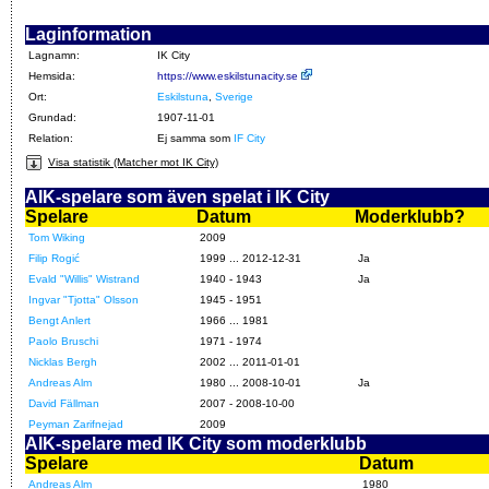
Laginformation
Lagnamn:
IK City
Hemsida:
https://www.eskilstunacity.se
Ort:
Eskilstuna
,
Sverige
Grundad:
1907-11-01
Relation:
Ej samma som
IF City
Visa statistik (Matcher mot IK City)
AIK-spelare som även spelat i IK City
Spelare
Datum
Moderklubb?
Tom Wiking
2009
Filip Rogić
1999 ... 2012-12-31
Ja
Evald "Willis" Wistrand
1940 - 1943
Ja
Ingvar "Tjotta" Olsson
1945 - 1951
Bengt Anlert
1966 ... 1981
Paolo Bruschi
1971 - 1974
Nicklas Bergh
2002 ... 2011-01-01
Andreas Alm
1980 ... 2008-10-01
Ja
David Fällman
2007 - 2008-10-00
Peyman Zarifnejad
2009
AIK-spelare med IK City som moderklubb
Spelare
Datum
Andreas Alm
1980