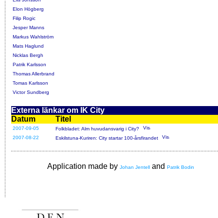
Elon Högberg
Filip Rogic
Jesper Manns
Markus Wahlström
Mats Haglund
Nicklas Bergh
Patrik Karlsson
Thomas Allerbrand
Tomas Karlsson
Victor Sundberg
Externa länkar om IK City
Datum
Titel
2007-09-05
Folkbladet: Alm huvudansvarig i City?
2007-08-22
Eskilstuna-Kuriren: City startar 100-årsfirandet
Application made by
and
Johan Jentell
Patrik Bodin