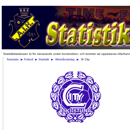
Statistikdatabasen är för närvarande under konstruktion, och kommer att uppdateras efterhan
Startsida
Fotboll
Statistik
Motståndarlag
IK City