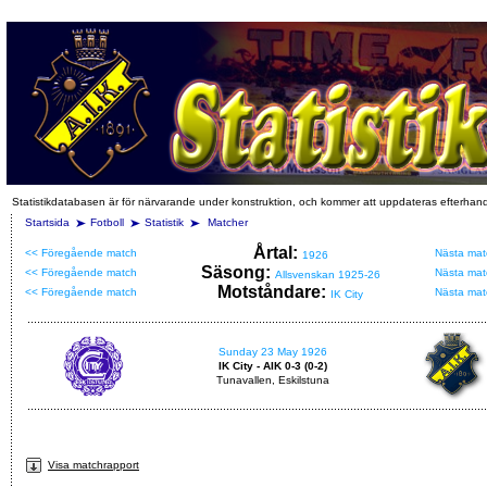
Statistikdatabasen är för närvarande under konstruktion, och kommer att uppdateras efterhan
Startsida
Fotboll
Statistik
Matcher
Årtal:
<< Föregående match
Nästa mat
1926
Säsong:
<< Föregående match
Nästa mat
Allsvenskan 1925-26
Motståndare:
<< Föregående match
Nästa mat
IK City
Sunday 23 May 1926
IK City - AIK 0-3 (0-2)
Tunavallen, Eskilstuna
Visa matchrapport