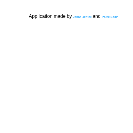
Application made by
and
Johan Jentell
Patrik Bodin