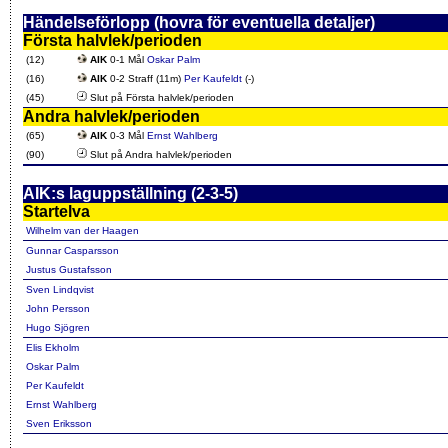
Händelseförlopp (hovra för eventuella detaljer)
Första halvlek/perioden
(12)
AIK
0-1 Mål
Oskar Palm
(16)
AIK
0-2 Straff (11m)
Per Kaufeldt
(-)
(45)
Slut på Första halvlek/perioden
Andra halvlek/perioden
(65)
AIK
0-3 Mål
Ernst Wahlberg
(90)
Slut på Andra halvlek/perioden
AIK:s laguppställning (2-3-5)
Startelva
Wilhelm van der Haagen
Gunnar Casparsson
Justus Gustafsson
Sven Lindqvist
John Persson
Hugo Sjögren
Elis Ekholm
Oskar Palm
Per Kaufeldt
Ernst Wahlberg
Sven Eriksson