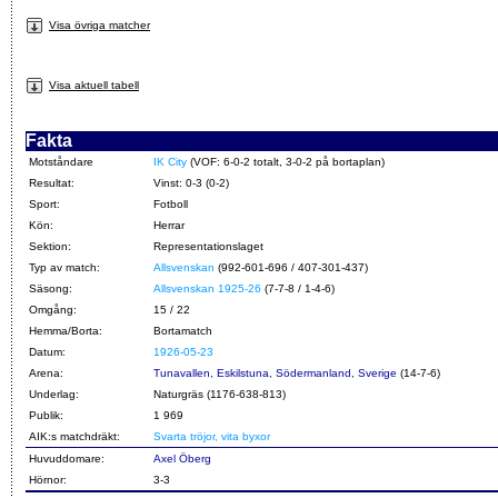
Visa övriga matcher
Visa aktuell tabell
Fakta
Motståndare
IK City
(VOF: 6-0-2 totalt, 3-0-2 på bortaplan)
Resultat:
Vinst: 0-3 (0-2)
Sport:
Fotboll
Kön:
Herrar
Sektion:
Representationslaget
Typ av match:
Allsvenskan
(992-601-696 / 407-301-437)
Säsong:
Allsvenskan 1925-26
(7-7-8 / 1-4-6)
Omgång:
15 / 22
Hemma/Borta:
Bortamatch
Datum:
1926-05-23
Arena:
Tunavallen, Eskilstuna, Södermanland, Sverige
(14-7-6)
Underlag:
Naturgräs (1176-638-813)
Publik:
1 969
AIK:s matchdräkt:
Svarta tröjor, vita byxor
Huvuddomare:
Axel Öberg
Hörnor:
3-3