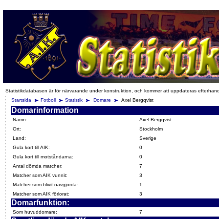
Statistikdatabasen är för närvarande under konstruktion, och kommer att uppdateras efterhan
Startsida
Fotboll
Statistik
Domare
Axel Bergqvist
Domarinformation
Namn:
Axel Bergqvist
Ort:
Stockholm
Land:
Sverige
Gula kort till AIK:
0
Gula kort till motståndarna:
0
Antal dömda matcher:
7
Matcher som AIK vunnit:
3
Matcher som blivit oavgjorda:
1
Matcher som AIK förlorat:
3
Domarfunktion:
Som huvuddomare:
7