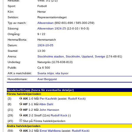
Resultat:
Vinst: 5-2 (2-2)
Sport:
Fotboll
Kön:
Herrar
Sektion:
Representationslaget
Typ av match:
Allsvenskan
(992-601-696 / 585-300-259)
Säsong:
Allsvenskan 1924-25
(12-0-10 / 8-0-3)
Omgång:
9 / 22
Hemma/Borta:
Hemmamatch
Datum:
1924-10-05
Starttid:
13:30
Arena:
Stockholms stadion, Stockholm, Uppland, Sverige
(174-48-91)
Underlag:
Naturgräs (1176-638-813)
Publik:
Ca 6 500
AIK:s matchdräkt:
Svarta tröjor, vita byxor
Huvuddomare:
Axel Bergqvist
Händelseförlopp (hovra för eventuella detaljer)
Första halvlek/perioden
(3)
AIK
1-0 Mål
Per Kaufeldt
(assist:
Rudolf Kock
)
(8)
HIF
1-1 Mål
Albin Dahl
(21)
HIF
1-2 Mål
John Hansson
(29)
AIK
2-2 Straff (11m)
Rudolf Kock
(-)
(45)
Slut på Första halvlek/perioden
Andra halvlek/perioden
(59)
AIK
3-2 Mål
Ernst Wahlberg
(assist:
Rudolf Kock
)