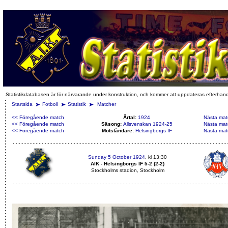
Statistikdatabasen är för närvarande under konstruktion, och kommer att uppdateras efterhan
Startsida
Fotboll
Statistik
Matcher
<< Föregående match
Årtal:
1924
Nästa mat
<< Föregående match
Säsong:
Allsvenskan 1924-25
Nästa mat
<< Föregående match
Motståndare:
Helsingborgs IF
Nästa mat
Sunday 5 October 1924
, kl 13:30
AIK - Helsingborgs IF 5-2 (2-2)
Stockholms stadion, Stockholm