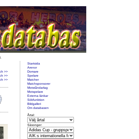
d.
Startsida
Arenor
ch >>
Domare
ch >>
Spelare
ch >>
Matcher
Matchsponsorer
Motståndarlag
Motspelare
Externa länkar
Sökfunktion
Bildgalleri
Om databasen
Årtal:
Säsonger: