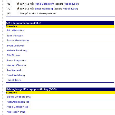
(61)
AIK
4-2 Mål
Rune Bergström
(assist:
Rudolf Kock
)
(72)
AIK
5-2 Mål
Ernst Wahlberg
(assist:
Rudolf Kock
)
(90)
Slut på Andra halvlek/perioden
AIK:s laguppställning (2-3-5)
Startelva
Eric Hillerström
John Persson
Justus Gustafsson
Sven Lindqvist
Helmer Svedberg
Elis Ekholm
Rune Bergström
Herbert Ohlsson
Per Kaufeldt
Ernst Wahlberg
Rudolf Kock
Helsingborgs IF:s laguppställning (2-3-5)
Startelva
Sigfrid Lindberg (mv)
Axel Alfredsson (hb)
Hugo Carlsson (vb)
Nils Rosén (hhb)