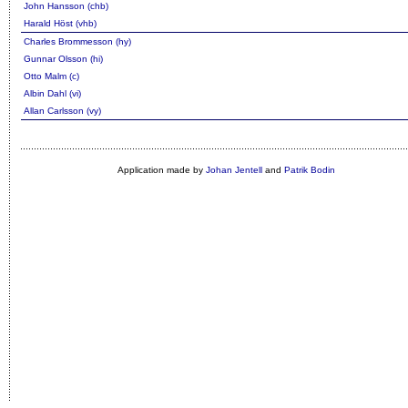
John Hansson (chb)
Harald Höst (vhb)
Charles Brommesson (hy)
Gunnar Olsson (hi)
Otto Malm (c)
Albin Dahl (vi)
Allan Carlsson (vy)
Application made by
Johan Jentell
and
Patrik Bodin