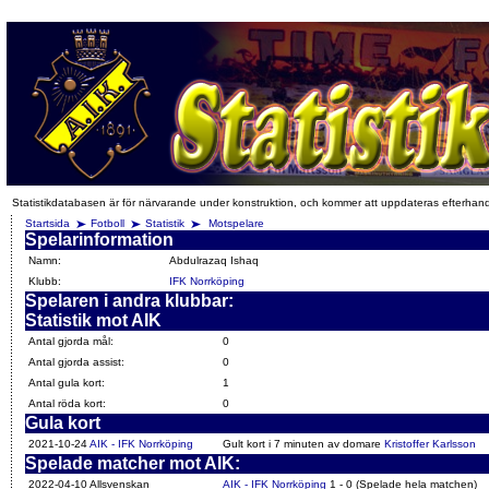
Statistikdatabasen är för närvarande under konstruktion, och kommer att uppdateras efterhan
Startsida
Fotboll
Statistik
Motspelare
Spelarinformation
Namn:
Abdulrazaq Ishaq
Klubb:
IFK Norrköping
Spelaren i andra klubbar:
Statistik mot AIK
Antal gjorda mål:
0
Antal gjorda assist:
0
Antal gula kort:
1
Antal röda kort:
0
Gula kort
2021-10-24
AIK - IFK Norrköping
Gult kort i 7 minuten av domare
Kristoffer Karlsson
Spelade matcher mot AIK:
2022-04-10 Allsvenskan
AIK - IFK Norrköping
1 - 0 (Spelade hela matchen)