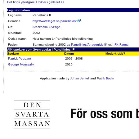
Det finns ytterligare 1 bilder i galleriet >>
Laginformation
Lagnamn:
Panellinios IF
Hemsida:
http://www.laget.se/panellinios/
Ort:
Stockholm
,
Sverige
Grundad:
2002
Övriga namn:
Hela namnet är Panellinios Idrottsförening
Fusion:
Sammanslagning 2002 av
Panellinios/Anagenisis IK
och
FK Farma
AIK-spelare som även spelat i Panellinios IF
Spelare
Datum
Moderklubb?
Patrick Pupparo
2007 - 2008
George Moussally
2010
Application made by
Johan Jentell
and
Patrik Bodin