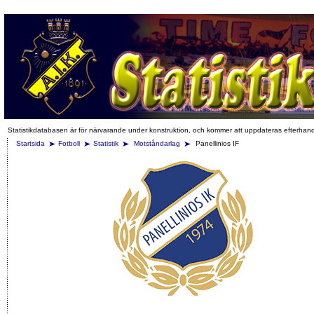
Statistikdatabasen är för närvarande under konstruktion, och kommer att uppdateras efterhan
Startsida
Fotboll
Statistik
Motståndarlag
Panellinios IF