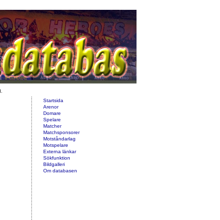
d.
Startsida
Arenor
Domare
Spelare
Matcher
Matchsponsorer
Motståndarlag
Motspelare
Externa länkar
Sökfunktion
Bildgalleri
Om databasen