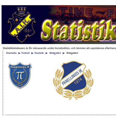
Statistikdatabasen är för närvarande under konstruktion, och kommer att uppdateras efterhan
Startsida
Fotboll
Statistik
Bildgalleri
Bildgalleri