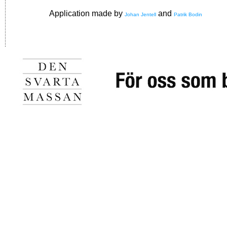
Application made by
and
Johan Jentell
Patrik Bodin