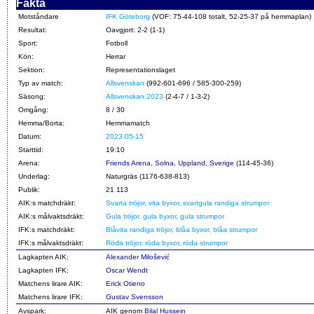
Fakta
Motståndare
IFK Göteborg
(VOF: 75-44-108 totalt, 52-25-37 på hemmaplan)
Resultat:
Oavgjort: 2-2 (1-1)
Sport:
Fotboll
Kön:
Herrar
Sektion:
Representationslaget
Typ av match:
Allsvenskan
(992-601-696 / 585-300-259)
Säsong:
Allsvenskan 2023
(2-4-7 / 1-3-2)
Omgång:
8 / 30
Hemma/Borta:
Hemmamatch
Datum:
2023-05-15
Starttid:
19:10
Arena:
Friends Arena, Solna, Uppland, Sverige
(114-45-36)
Underlag:
Naturgräs (1176-638-813)
Publik:
21 113
AIK:s matchdräkt:
Svarta tröjor, vita byxor, svartgula randiga strumpor
AIK:s målvaktsdräkt:
Gula tröjor, gula byxor, gula strumpor
IFK:s matchdräkt:
Blåvita randiga tröjor, blåa byxor, blåa strumpor
IFK:s målvaktsdräkt:
Röda tröjor, röda byxor, röda strumpor
Lagkapten AIK:
Alexander Milošević
Lagkapten IFK:
Oscar Wendt
Matchens lirare AIK:
Erick Otieno
Matchens lirare IFK:
Gustav Svensson
Avspark:
AIK genom
Bilal Hussein