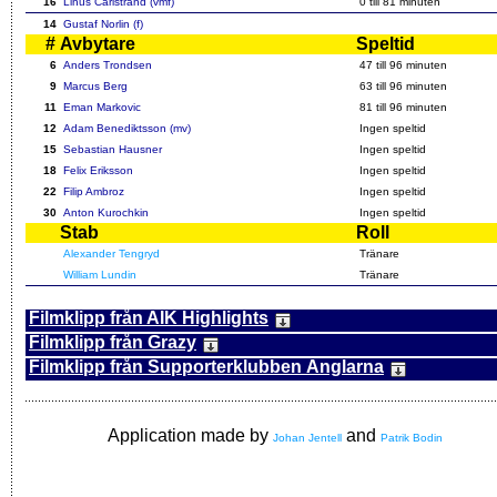
16
Linus Carlstrand (vmf)
0 till
81
minuten
14
Gustaf Norlin (f)
#
Avbytare
Speltid
6
Anders Trondsen
47
till 96 minuten
9
Marcus Berg
63
till 96 minuten
11
Eman Markovic
81
till 96 minuten
12
Adam Benediktsson (mv)
Ingen speltid
15
Sebastian Hausner
Ingen speltid
18
Felix Eriksson
Ingen speltid
22
Filip Ambroz
Ingen speltid
30
Anton Kurochkin
Ingen speltid
Stab
Roll
Alexander Tengryd
Tränare
William Lundin
Tränare
Filmklipp från AIK Highlights
Filmklipp från Grazy
Filmklipp från Supporterklubben Änglarna
Application made by
and
Johan Jentell
Patrik Bodin