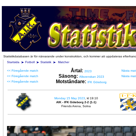
Statistikdatabasen är för närvarande under konstruktion, och kommer att uppdateras efterhan
Startsida
Fotboll
Statistik
Matcher
Årtal:
<< Föregående match
Nästa mat
2023
Säsong:
<< Föregående match
Nästa mat
Allsvenskan 2023
Motståndare:
<< Föregående match
IFK Göteborg
Monday 15 May 2023
, kl 19:10
AIK - IFK Göteborg 2-2 (1-1)
Friends Arena, Solna