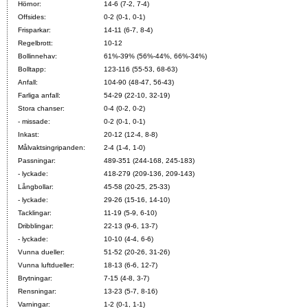
Hörnor:
14-6 (7-2, 7-4)
Offsides:
0-2 (0-1, 0-1)
Frisparkar:
14-11 (6-7, 8-4)
Regelbrott:
10-12
Bollinnehav:
61%-39% (56%-44%, 66%-34%)
Bolltapp:
123-116 (55-53, 68-63)
Anfall:
104-90 (48-47, 56-43)
Farliga anfall:
54-29 (22-10, 32-19)
Stora chanser:
0-4 (0-2, 0-2)
- missade:
0-2 (0-1, 0-1)
Inkast:
20-12 (12-4, 8-8)
Målvaktsingripanden:
2-4 (1-4, 1-0)
Passningar:
489-351 (244-168, 245-183)
- lyckade:
418-279 (209-136, 209-143)
Långbollar:
45-58 (20-25, 25-33)
- lyckade:
29-26 (15-16, 14-10)
Tacklingar:
11-19 (5-9, 6-10)
Dribblingar:
22-13 (9-6, 13-7)
- lyckade:
10-10 (4-4, 6-6)
Vunna dueller:
51-52 (20-26, 31-26)
Vunna luftdueller:
18-13 (6-6, 12-7)
Brytningar:
7-15 (4-8, 3-7)
Rensningar:
13-23 (5-7, 8-16)
Varningar:
1-2 (0-1, 1-1)