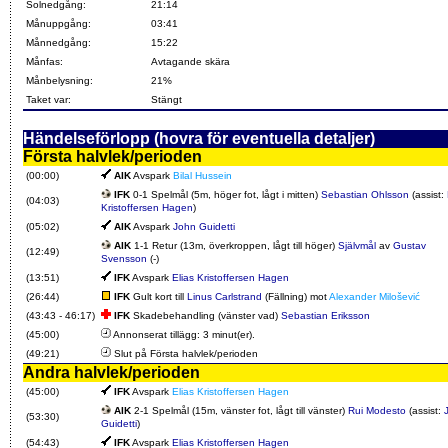
Solnedgång:
21:14
Månuppgång:
03:41
Månnedgång:
15:22
Månfas:
Avtagande skära
Månbelysning:
21%
Taket var:
Stängt
Händelseförlopp (hovra för eventuella detaljer)
Första halvlek/perioden
(00:00)
AIK
Avspark
Bilal Hussein
IFK
0-1 Spelmål (5m, höger fot, lågt i mitten)
Sebastian Ohlsson
(assist:
(04:03)
Kristoffersen Hagen
)
(05:02)
AIK
Avspark
John Guidetti
AIK
1-1 Retur (13m, överkroppen, lågt till höger)
Självmål
av
Gustav
(12:49)
Svensson
(-)
(13:51)
IFK
Avspark
Elias Kristoffersen Hagen
(26:44)
IFK
Gult kort till
Linus Carlstrand
(Fällning) mot
Alexander Milošević
(43:43 - 46:17)
IFK
Skadebehandling (vänster vad)
Sebastian Eriksson
(45:00)
Annonserat tillägg: 3 minut(er).
(49:21)
Slut på Första halvlek/perioden
Andra halvlek/perioden
(45:00)
IFK
Avspark
Elias Kristoffersen Hagen
AIK
2-1 Spelmål (15m, vänster fot, lågt till vänster)
Rui Modesto
(assist:
(53:30)
Guidetti
)
(54:43)
IFK
Avspark
Elias Kristoffersen Hagen