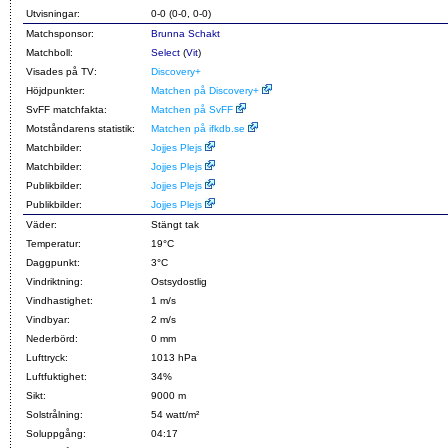
Utvisningar:
0-0 (0-0, 0-0)
Matchsponsor:
Brunna Schakt
Matchboll:
Select
(
Vit
)
Visades på TV:
Discovery+
Höjdpunkter:
Matchen på Discovery+
SvFF matchfakta:
Matchen på SvFF
Motståndarens statistik:
Matchen på ifkdb.se
Matchbilder:
Jojjes Plejs
Matchbilder:
Jojjes Plejs
Publikbilder:
Jojjes Plejs
Publikbilder:
Jojjes Plejs
Väder:
Stängt tak
Temperatur:
19°C
Daggpunkt:
3°C
Vindriktning:
Ostsydostlig
Vindhastighet:
1 m/s
Vindbyar:
2 m/s
Nederbörd:
0 mm
Lufttryck:
1013 hPa
Luftfuktighet:
34%
Sikt:
9000 m
Solstrålning:
54 watt/m²
Soluppgång:
04:17