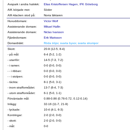
Avspark i andra halvlek:
Elias Kristoffersen Hagen
,
IFK Göteborg
AIK började mot:
Söder
AIK-klacken stod på:
Norra läktaren
Huvuddomare:
Victor Wolf
Assisterande domare:
Mikael Hallin
Assisterande domare:
Niclas Ivarsson
Fjärdedomare:
Erik Mattsson
Domardräkt:
Röda tröjor, svarta byxor, svarta strumpor
Skott:
20-9 (12-5, 8-4)
- på mål:
6-4 (5-2, 1-2)
- utanför:
14-5 (7-3, 7-2)
- i ramen:
0-0 (0-0, 0-0)
- - i ribban:
0-0 (0-0, 0-0)
- - i stolpen:
0-0 (0-0, 0-0)
- täckta:
8-1 (5-0, 3-1)
- inom straffområdet:
13-7 (6-4, 7-3)
- utom straffområdet:
6-1 (5-0, 1-1)
Förväntade mål:
0.88-0.86 (0.76-0.72, 0.12-0.14)
Inlägg:
32-16 (11-7, 21-9)
- lyckade:
10-4 (4-1, 6-3)
Kontringar:
2-0 (2-0, 0-0)
- skott:
2-0 (2-0, 0-0)
- mål:
0-0