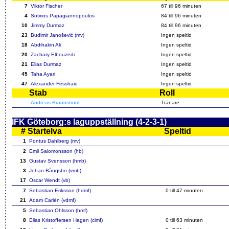
7
Viktor Fischer
67
till 96 minuten
4
Sotirios Papagiannopoulos
84
till 96 minuten
10
Jimmy Durmaz
84
till 96 minuten
23
Budimir Janošević (mv)
Ingen speltid
18
Abdihakin Ali
Ingen speltid
20
Zachary Elbouzedi
Ingen speltid
21
Elias Durmaz
Ingen speltid
45
Taha Ayari
Ingen speltid
47
Alexander Fesshaie
Ingen speltid
Stab
Roll
Andreas Brännström
Tränare
IFK Göteborg:s laguppställning (4-2-3-1)
#
Startelva
Speltid
1
Pontus Dahlberg (mv)
2
Emil Salomonsson (hb)
13
Gustav Svensson (hmb)
3
Johan Bångsbo (vmb)
17
Oscar Wendt (vb)
7
Sebastian Eriksson (hdmf)
0 till
47
minuten
21
Adam Carlén (vdmf)
5
Sebastian Ohlsson (hmf)
8
Elias Kristoffersen Hagen (cimf)
0 till
63
minuten