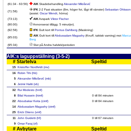
(61:34 - 63:56)
AIK
Skadebehandling
Alexander Milošević
IFK
2-2 Fast situation (8m, höger fot, lågt till vänster)
Sebastian Ohlsson
(71:58)
(assist:
Oscar Wendt
, hörna)
(73:13)
AIK
Avspark
Viktor Fischer
(90:00)
Annonserat tillägg: 5 minut(er).
(92:58)
IFK
Gult kort till
Pontus Dahlberg
(Maskning)
AIK
Gult kort till
Abdussalam Magashy
(Knuff, taktisk varning) mot
Marcu
(95:03)
Berg
(95:34)
Slut på Andra halvlek/perioden
AIK:s laguppställning (3-5-2)
#
Startelva
Speltid
15
Kristoffer Nordfeldt (mv)
16
Robin Tihi (hb)
5
Alexander Milošević (mb)
6
Jetmir Haliti (vb)
32
Rui Modesto (hmf)
8
Bilal Hussein (himf)
0 till
84
minuten
22
Aboubakar Keita (cimf)
0 till
84
minuten
14
Abdussalam Magashy (vimf)
25
Erick Otieno (vmf)
11
John Guidetti (hf)
0 till
67
minuten
9
Omar Faraj (vf)
#
Avbytare
Speltid