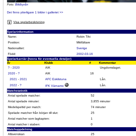
Foto:
Bildbyrån
Det finns ytterligare 1 bilder i galleriet >>
Visa spelarbeskrivning
Spelarinformation
Namn:
Robin Tihi
Position:
Mittfältare
Nationalitet:
Sverige
Född:
2002-03-16
Spelarkarriär (hovra för eventuella detaljer)
År
Klubb
#
Kommentar
?
-
2020
AIK
Ungdomslaget.
2020
-
?
AIK
16
2021
-
2021
AFC Eskilstuna
Lån.
2022
-
?
Lån.
IFK Värnamo
Matchstatistik
Antal spelade matcher:
52
Antal spelade minuter:
3,855 minuter
Medelspeltid per match:
74 minuter
Spelade matcher från början till slut:
25
Antal matcher som lagkapten:
1
Antal matcher i staben:
0
Matchuppdelning
Allsvenskan
25