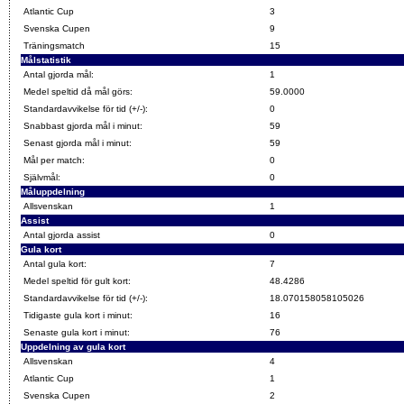
Atlantic Cup
3
Svenska Cupen
9
Träningsmatch
15
Målstatistik
Antal gjorda mål:
1
Medel speltid då mål görs:
59.0000
Standardavvikelse för tid (+/-):
0
Snabbast gjorda mål i minut:
59
Senast gjorda mål i minut:
59
Mål per match:
0
Självmål:
0
Måluppdelning
Allsvenskan
1
Assist
Antal gjorda assist
0
Gula kort
Antal gula kort:
7
Medel speltid för gult kort:
48.4286
Standardavvikelse för tid (+/-):
18.070158058105026
Tidigaste gula kort i minut:
16
Senaste gula kort i minut:
76
Uppdelning av gula kort
Allsvenskan
4
Atlantic Cup
1
Svenska Cupen
2