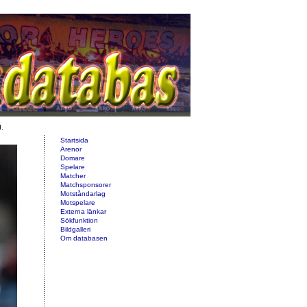
d.
Startsida
Arenor
Domare
Spelare
Matcher
Matchsponsorer
Motståndarlag
Motspelare
Externa länkar
Sökfunktion
Bildgalleri
Om databasen