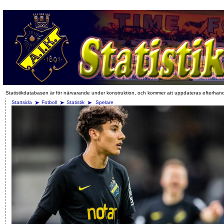
Statistikdatabasen är för närvarande under konstruktion, och kommer att uppdateras efterhan
Startsida
Fotboll
Statistik
Spelare