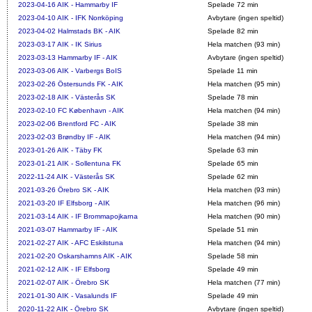
2023-04-16
AIK - Hammarby IF
Spelade 72 min
2023-04-10
AIK - IFK Norrköping
Avbytare (ingen speltid)
2023-04-02
Halmstads BK - AIK
Spelade 82 min
2023-03-17
AIK - IK Sirius
Hela matchen (93 min)
2023-03-13
Hammarby IF - AIK
Avbytare (ingen speltid)
2023-03-06
AIK - Varbergs BoIS
Spelade 11 min
2023-02-26
Östersunds FK - AIK
Hela matchen (95 min)
2023-02-18
AIK - Västerås SK
Spelade 78 min
2023-02-10
FC København - AIK
Hela matchen (94 min)
2023-02-06
Brentford FC - AIK
Spelade 38 min
2023-02-03
Brøndby IF - AIK
Hela matchen (94 min)
2023-01-26
AIK - Täby FK
Spelade 63 min
2023-01-21
AIK - Sollentuna FK
Spelade 65 min
2022-11-24
AIK - Västerås SK
Spelade 62 min
2021-03-26
Örebro SK - AIK
Hela matchen (93 min)
2021-03-20
IF Elfsborg - AIK
Hela matchen (96 min)
2021-03-14
AIK - IF Brommapojkarna
Hela matchen (90 min)
2021-03-07
Hammarby IF - AIK
Spelade 51 min
2021-02-27
AIK - AFC Eskilstuna
Hela matchen (94 min)
2021-02-20
Oskarshamns AIK - AIK
Spelade 58 min
2021-02-12
AIK - IF Elfsborg
Spelade 49 min
2021-02-07
AIK - Örebro SK
Hela matchen (77 min)
2021-01-30
AIK - Vasalunds IF
Spelade 49 min
2020-11-22
AIK - Örebro SK
Avbytare (ingen speltid)