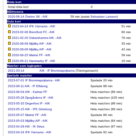
Röda kort
Antal röda kort
0
Målhistoria
2020-06-14
Örebro SK - AIK
59 min (assist
Sebastian Larsson
)
Gula kort
2023-04-24
IFK Värnamo - AIK
51 min
2023-02-06
Brentford FC - AIK
60 min
2021-02-20
Oskarshamns AIK - AIK
76 min
2020-08-09
Mjällby AIF - AIK
35 min
2020-08-09
Mjällby AIF - AIK
42 min
2020-06-25
Malmö FF - AIK
59 min
2020-06-21
Hammarby IF - AIK
16 min
Matcher som lagkapten
2021-03-14
AIK - IF Brommapojkarna
(Träningsmatch)
Spelade matcher
2023-07-01
IF Brommapojkarna - AIK
Spelade 20 min
2023-06-11
AIK - IF Elfsborg
Spelade 88 min
2023-06-04
AIK - Kalmar FF
Hela matchen (96 min)
2023-05-28
Djurgårdens IF - AIK
Hela matchen (105 min)
2023-05-20
Degerfors IF - AIK
Hela matchen (98 min)
2023-05-15
AIK - IFK Göteborg
Hela matchen (96 min)
2023-05-07
Malmö FF - AIK
Spelade 86 min
2023-05-03
Mjällby AIF - AIK
Hela matchen (94 min)
2023-04-29
AIK - IK Sirius
Hela matchen (97 min)
2023-04-24
IFK Värnamo - AIK
Spelade 92 min