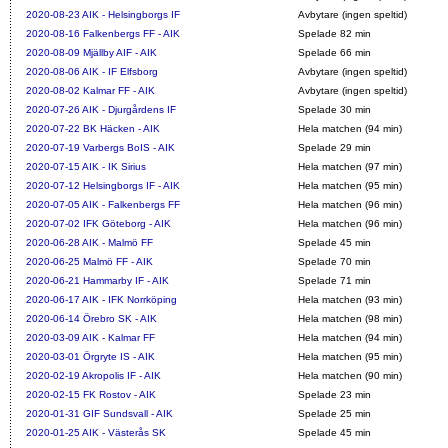
2020-08-23
AIK - Helsingborgs IF
Avbytare (ingen speltid)
2020-08-16
Falkenbergs FF - AIK
Spelade 82 min
2020-08-09
Mjällby AIF - AIK
Spelade 66 min
2020-08-06
AIK - IF Elfsborg
Avbytare (ingen speltid)
2020-08-02
Kalmar FF - AIK
Avbytare (ingen speltid)
2020-07-26
AIK - Djurgårdens IF
Spelade 30 min
2020-07-22
BK Häcken - AIK
Hela matchen (94 min)
2020-07-19
Varbergs BoIS - AIK
Spelade 29 min
2020-07-15
AIK - IK Sirius
Hela matchen (97 min)
2020-07-12
Helsingborgs IF - AIK
Hela matchen (95 min)
2020-07-05
AIK - Falkenbergs FF
Hela matchen (96 min)
2020-07-02
IFK Göteborg - AIK
Hela matchen (96 min)
2020-06-28
AIK - Malmö FF
Spelade 45 min
2020-06-25
Malmö FF - AIK
Spelade 70 min
2020-06-21
Hammarby IF - AIK
Spelade 71 min
2020-06-17
AIK - IFK Norrköping
Hela matchen (93 min)
2020-06-14
Örebro SK - AIK
Hela matchen (98 min)
2020-03-09
AIK - Kalmar FF
Hela matchen (94 min)
2020-03-01
Örgryte IS - AIK
Hela matchen (95 min)
2020-02-19
Akropolis IF - AIK
Hela matchen (90 min)
2020-02-15
FK Rostov - AIK
Spelade 23 min
2020-01-31
GIF Sundsvall - AIK
Spelade 25 min
2020-01-25
AIK - Västerås SK
Spelade 45 min