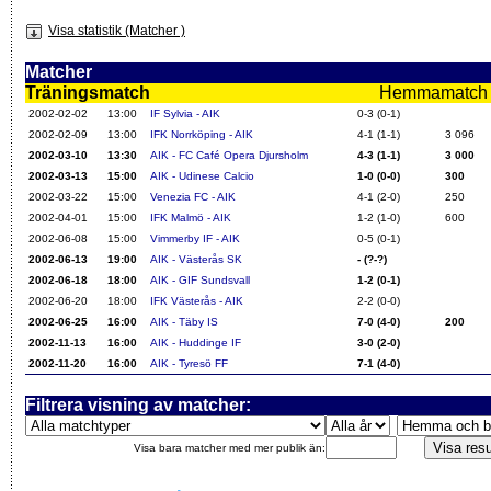
Visa statistik (Matcher )
Matcher
Träningsmatch
Hemmamatch i f
2002-02-02
13:00
IF Sylvia - AIK
0-3 (0-1)
2002-02-09
13:00
IFK Norrköping - AIK
4-1 (1-1)
3 096
2002-03-10
13:30
AIK - FC Café Opera Djursholm
4-3 (1-1)
3 000
2002-03-13
15:00
AIK - Udinese Calcio
1-0 (0-0)
300
2002-03-22
15:00
Venezia FC - AIK
4-1 (2-0)
250
2002-04-01
15:00
IFK Malmö - AIK
1-2 (1-0)
600
2002-06-08
15:00
Vimmerby IF - AIK
0-5 (0-1)
2002-06-13
19:00
AIK - Västerås SK
- (?-?)
2002-06-18
18:00
AIK - GIF Sundsvall
1-2 (0-1)
2002-06-20
18:00
IFK Västerås - AIK
2-2 (0-0)
2002-06-25
16:00
AIK - Täby IS
7-0 (4-0)
200
2002-11-13
16:00
AIK - Huddinge IF
3-0 (2-0)
2002-11-20
16:00
AIK - Tyresö FF
7-1 (4-0)
Filtrera visning av matcher:
Visa bara matcher med mer publik än: