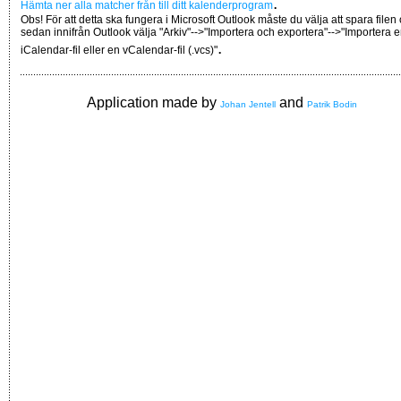
.
Hämta ner alla matcher från till ditt kalenderprogram
Obs! För att detta ska fungera i Microsoft Outlook måste du välja att spara filen
sedan innifrån Outlook välja "Arkiv"-->"Importera och exportera"-->"Importera 
.
iCalendar-fil eller en vCalendar-fil (.vcs)"
Application made by
and
Johan Jentell
Patrik Bodin