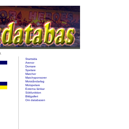
d.
Startsida
Arenor
Domare
Spelare
Matcher
Matchsponsorer
Motståndarlag
Motspelare
Externa länkar
Sökfunktion
Bildgalleri
Om databasen