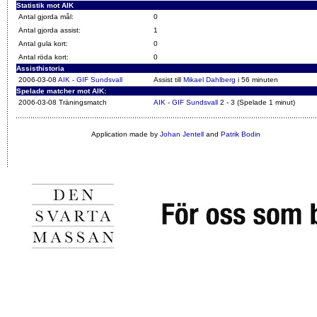
Statistik mot AIK
Antal gjorda mål:
0
Antal gjorda assist:
1
Antal gula kort:
0
Antal röda kort:
0
Assisthistoria
2006-03-08
AIK - GIF Sundsvall
Assist till
Mikael Dahlberg
i 56 minuten
Spelade matcher mot AIK:
2006-03-08 Träningsmatch
AIK - GIF Sundsvall
2 - 3 (Spelade 1 minut)
Application made by
Johan Jentell
and
Patrik Bodin