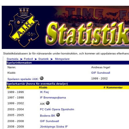
Statistikdatabasen är för närvarande under konstruktion, och kommer att uppdateras efterhan
Startsida
Fotboll
Statistik
Motspelare
Spelarinformation
Namn:
Andreas Ingel
Klubb:
GIF Sundsvall
1999
-
2002
Spelaren spelade i AIK:
Spelarkarriär (hovra för eventuella detaljer)
År
Klubb
#
Kommentar
1989 - 1996
IK Frej
1997 - 1998
IF Brommapojkarna
1999 - 2002
AIK
2003 - 2004
FC Café Opera Djursholm
2005 - 2005
Bodens BK
2006 -
2008
GIF Sundsvall
2008
-
2009
Jönköpings Södra IF