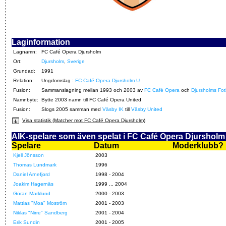
Laginformation
Lagnamn:
FC Café Opera Djursholm
Ort:
Djursholm
,
Sverige
Grundad:
1991
Relation:
Ungdomslag :
FC Café Opera Djursholm U
Fusion:
Sammanslagning mellan 1993 och 2003 av
FC Café Opera
och
Djursholms Fot
Namnbyte:
Bytte 2003 namn till FC Café Opera United
Fusion:
Slogs 2005 samman med
Väsby IK
till
Väsby United
Visa statistik (Matcher mot FC Café Opera Djursholm)
AIK-spelare som även spelat i FC Café Opera Djursholm
Spelare
Datum
Moderklubb?
Kjell Jönsson
2003
Thomas Lundmark
1996
Daniel Arnefjord
1998 - 2004
Joakim Hagernäs
1999 ... 2004
Göran Marklund
2000 - 2003
Mattias "Moa" Moström
2001 - 2003
Niklas "Nirre" Sandberg
2001 - 2004
Erik Sundin
2001 - 2005