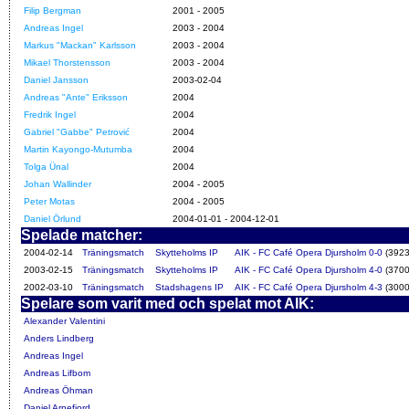
Filip Bergman
2001 - 2005
Andreas Ingel
2003 - 2004
Markus "Mackan" Karlsson
2003 - 2004
Mikael Thorstensson
2003 - 2004
Daniel Jansson
2003-02-04
Andreas "Ante" Eriksson
2004
Fredrik Ingel
2004
Gabriel "Gabbe" Petrović
2004
Martin Kayongo-Mutumba
2004
Tolga Ünal
2004
Johan Wallinder
2004 - 2005
Peter Motas
2004 - 2005
Daniel Örlund
2004-01-01 - 2004-12-01
Spelade matcher:
2004-02-14
Träningsmatch
Skytteholms IP
AIK - FC Café Opera Djursholm 0-0
(3923
2003-02-15
Träningsmatch
Skytteholms IP
AIK - FC Café Opera Djursholm 4-0
(3700
2002-03-10
Träningsmatch
Stadshagens IP
AIK - FC Café Opera Djursholm 4-3
(3000
Spelare som varit med och spelat mot AIK:
Alexander Valentini
Anders Lindberg
Andreas Ingel
Andreas Lifbom
Andreas Öhman
Daniel Arnefjord