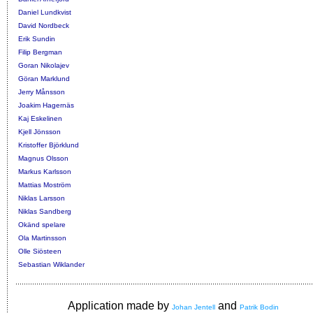
Daniel Lundkvist
David Nordbeck
Erik Sundin
Filip Bergman
Goran Nikolajev
Göran Marklund
Jerry Månsson
Joakim Hagernäs
Kaj Eskelinen
Kjell Jönsson
Kristoffer Björklund
Magnus Olsson
Markus Karlsson
Mattias Moström
Niklas Larsson
Niklas Sandberg
Okänd spelare
Ola Martinsson
Olle Siösteen
Sebastian Wiklander
Application made by
and
Johan Jentell
Patrik Bodin