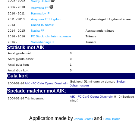
2005 - 2005
Väsby United
2006 - 2010
Assyriska FF
2010 - 2011
Hammarby IF
2011 - 2013
Assyriska FF Ungdom
Ungdomslaget. Ungdomstränare
2013
-
United IK Nordic
2014
-
2015
Nacka FF
Assisterande tränare
2016
-
2016
FC Stockholm Internazionale
Tränare
2016
-
Västerhaninge IF
Tränare
Statistik mot AIK
Antal gjorda mål:
0
Antal gjorda assist:
0
Antal gula kort:
1
Antal röda kort:
0
Gula kort
Gult kort i 51 minuten av domare
Stefan
2004-02-14
AIK - FC Café Opera Djursholm
Johannesson
Spelade matcher mot AIK:
AIK - FC Café Opera Djursholm
0 - 0 (Spelade
2004-02-14 Träningsmatch
minut)
Application made by
and
Johan Jentell
Patrik Bodin