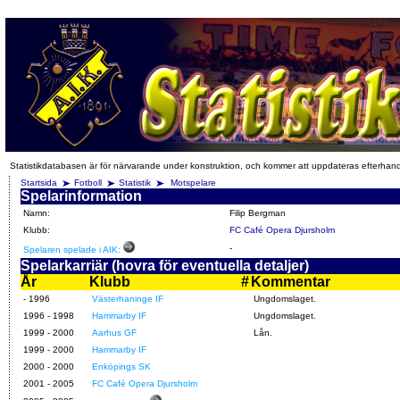
Statistikdatabasen är för närvarande under konstruktion, och kommer att uppdateras efterhan
Startsida
Fotboll
Statistik
Motspelare
Spelarinformation
Namn:
Filip Bergman
Klubb:
FC Café Opera Djursholm
-
Spelaren spelade i AIK:
Spelarkarriär (hovra för eventuella detaljer)
År
Klubb
#
Kommentar
- 1996
Västerhaninge IF
Ungdomslaget.
1996 - 1998
Hammarby IF
Ungdomslaget.
1999 - 2000
Aarhus GF
Lån.
1999 - 2000
Hammarby IF
2000 - 2000
Enköpings SK
2001 - 2005
FC Café Opera Djursholm