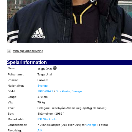
Visa spelarbeskrivning
Spelarinformation
Namn:
Tolga Ünal
Fullst namn:
Tolga Ünal
Position:
Forward
Nationalitet:
Sverige
Född:
1985-09-22
i
Stockholm
,
Sverige
Längd:
170 cm
Vikt:
70 kg
Yrke:
Delägare i resebyrån Akasia (reguljärflyg till Turkiet)
Bott:
Skärholmen (1985-)
Moderklubb:
IFK Stockholm
Landskamper:
7 J-landskamper (U18 eller U19) för
Sverige
i Fotboll
Favoritlag:
AIK