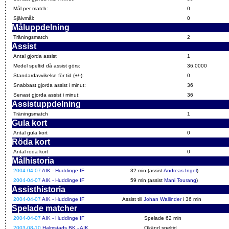
Mål per match:
0
Självmål:
0
Måluppdelning
Träningsmatch
2
Assist
Antal gjorda assist
1
Medel speltid då assist görs:
36.0000
Standardavvikelse för tid (+/-):
0
Snabbast gjorda assist i minut:
36
Senast gjorda assist i minut:
36
Assistuppdelning
Träningsmatch
1
Gula kort
Antal gula kort
0
Röda kort
Antal röda kort
0
Målhistoria
2004-04-07
AIK - Huddinge IF
32 min (assist
Andreas Ingel
)
2004-04-07
AIK - Huddinge IF
59 min (assist
Mani Tourang
)
Assisthistoria
2004-04-07
AIK - Huddinge IF
Assist till
Johan Wallinder
i 36 min
Spelade matcher
2004-04-07
AIK - Huddinge IF
Spelade 62 min
2003-08-10
Halmstads BK - AIK
Okänd speltid