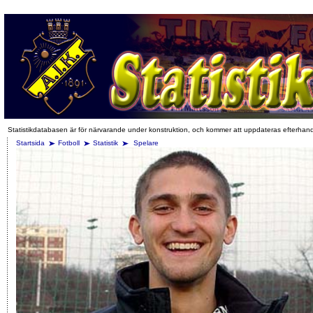
Statistikdatabasen är för närvarande under konstruktion, och kommer att uppdateras efterhan
Startsida
Fotboll
Statistik
Spelare