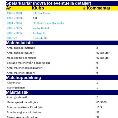
Spelarkarriär (hovra för eventuella detaljer)
År
Klubb
#
Kommentar
1990
-
1998
IFK Stockholm
1999
-
2003
AIK
2004
-
2004
FC Café Opera Djursholm
2005
-
2005
Väsby United
2005
-
2005
Topkapi IK
2006
-
?
Enskede IK
Matchstatistik
Antal spelade matcher:
2
Antal spelade minuter:
62 minuter
Medelspeltid per match:
62 minuter
Spelade matcher från början till slut:
0
Antal matcher som lagkapten:
0
Antal matcher i staben:
0
Matchuppdelning
Allsvenskan
1
Träningsmatch
1
Målstatistik
Antal gjorda mål:
2
Medel speltid då mål görs:
45.5000
Standardavvikelse för tid (+/-):
13.5
Snabbast gjorda mål i minut:
32
Senast gjorda mål i minut:
59