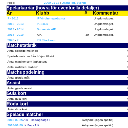
Född:
2000-01-18
i
Okänd ort
,
Sverige
Spelarkarriär (hovra för eventuella detaljer)
År
Klubb
#
Kommentar
?
-
2012
IF Vindhemspojkarna
Ungdomslaget.
2012
-
2013
IK Sirius
Ungdomslaget.
2013
-
2014
Sunnersta AIF
Ungdomslaget.
2014
-
2019
AIK
40
Ungdomslaget.
2020
-
?
IFK Stocksund
Matchstatistik
Antal spelade matcher:
Spelade matcher från början till slut:
Antal matcher som lagkapten:
Antal matcher i staben:
Matchuppdelning
Antal gjorda mål:
Assist
Antal gjorda assist
Gula kort
Antal gula kort
Röda kort
Antal röda kort
Spelade matcher
2018-03-25
AIK - Helsingborgs IF
Avbytare (ingen speltid)
2018-01-20
IK Frej - AIK
Avbytare (ingen speltid)