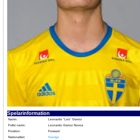
Spelarinformation
Namn:
Leonardo "Leo" Garroz
Fullst namn:
Leonardo Garroz Novoa
Position:
Forward
Nationalitet:
Sverige