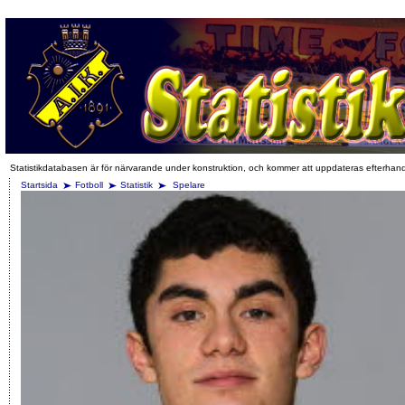
Statistikdatabasen är för närvarande under konstruktion, och kommer att uppdateras efterhan
Startsida
Fotboll
Statistik
Spelare