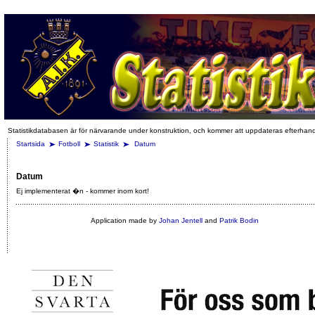
Statistikdatabasen är för närvarande under konstruktion, och kommer att uppdateras efterhan
Startsida
Fotboll
Statistik
Datum
Datum
Ej implementerat �n - kommer inom kort!
Application made by
Johan Jentell
and
Patrik Bodin