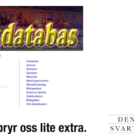
d.
Startsida
Arenor
Domare
Spelare
Matcher
Matchsponsorer
Motståndarlag
Motspelare
Externa länkar
Sökfunktion
Bildgalleri
Om databasen