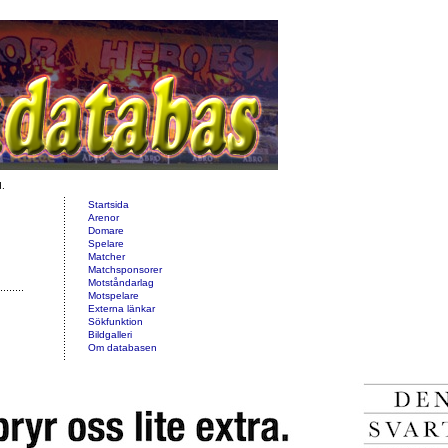
d.
Startsida
Arenor
Domare
Spelare
Matcher
Matchsponsorer
Motståndarlag
Motspelare
Externa länkar
Sökfunktion
Bildgalleri
Om databasen