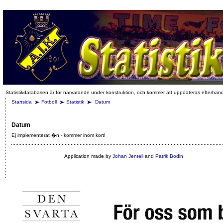
Statistikdatabasen är för närvarande under konstruktion, och kommer att uppdateras efterhan
Startsida
Fotboll
Statistik
Datum
Datum
Ej implementerat �n - kommer inom kort!
Application made by
Johan Jentell
and
Patrik Bodin