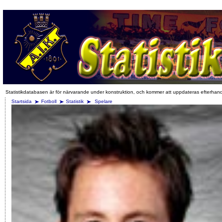
Statistikdatabasen är för närvarande under konstruktion, och kommer att uppdateras efterhan
Startsida
Fotboll
Statistik
Spelare