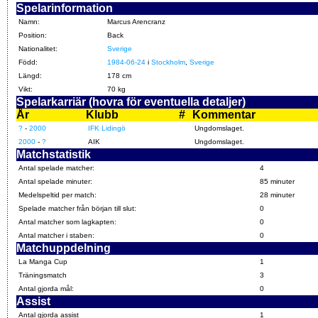
Spelarinformation
Namn:
Marcus Arencranz
Position:
Back
Nationalitet:
Sverige
Född:
1984-06-24
i
Stockholm
,
Sverige
Längd:
178 cm
Vikt:
70 kg
Spelarkarriär (hovra för eventuella detaljer)
År
Klubb
#
Kommentar
?
-
2000
IFK Lidingö
Ungdomslaget.
2000
-
?
AIK
Ungdomslaget.
Matchstatistik
Antal spelade matcher:
4
Antal spelade minuter:
85 minuter
Medelspeltid per match:
28 minuter
Spelade matcher från början till slut:
0
Antal matcher som lagkapten:
0
Antal matcher i staben:
0
Matchuppdelning
La Manga Cup
1
Träningsmatch
3
Antal gjorda mål:
0
Assist
Antal gjorda assist
1