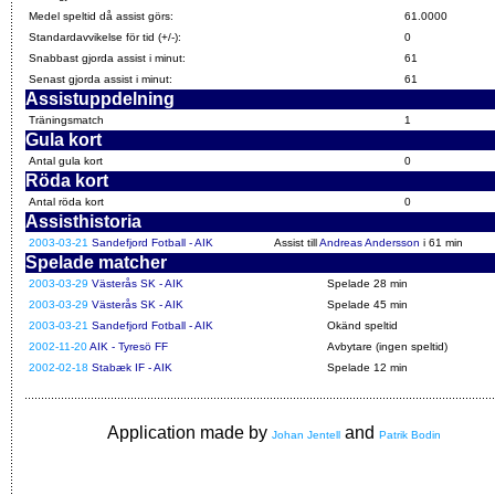
Medel speltid då assist görs:
61.0000
Standardavvikelse för tid (+/-):
0
Snabbast gjorda assist i minut:
61
Senast gjorda assist i minut:
61
Assistuppdelning
Träningsmatch
1
Gula kort
Antal gula kort
0
Röda kort
Antal röda kort
0
Assisthistoria
2003-03-21
Sandefjord Fotball - AIK
Assist till
Andreas Andersson
i 61 min
Spelade matcher
2003-03-29
Västerås SK - AIK
Spelade 28 min
2003-03-29
Västerås SK - AIK
Spelade 45 min
2003-03-21
Sandefjord Fotball - AIK
Okänd speltid
2002-11-20
AIK - Tyresö FF
Avbytare (ingen speltid)
2002-02-18
Stabæk IF - AIK
Spelade 12 min
Application made by
and
Johan Jentell
Patrik Bodin