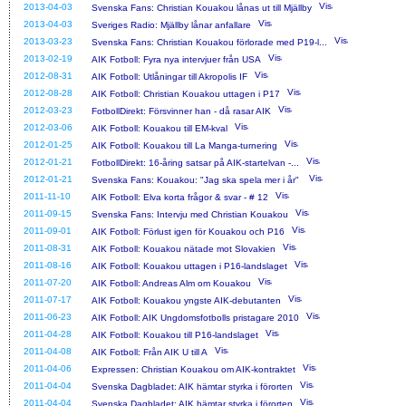
2013-04-03
Svenska Fans: Christian Kouakou lånas ut till Mjällby
2013-04-03
Sveriges Radio: Mjällby lånar anfallare
2013-03-23
Svenska Fans: Christian Kouakou förlorade med P19-l...
2013-02-19
AIK Fotboll: Fyra nya intervjuer från USA
2012-08-31
AIK Fotboll: Utlåningar till Akropolis IF
2012-08-28
AIK Fotboll: Christian Kouakou uttagen i P17
2012-03-23
FotbollDirekt: Försvinner han - då rasar AIK
2012-03-06
AIK Fotboll: Kouakou till EM-kval
2012-01-25
AIK Fotboll: Kouakou till La Manga-turnering
2012-01-21
FotbollDirekt: 16-åring satsar på AIK-startelvan -...
2012-01-21
Svenska Fans: Kouakou: "Jag ska spela mer i år"
2011-11-10
AIK Fotboll: Elva korta frågor & svar - # 12
2011-09-15
Svenska Fans: Intervju med Christian Kouakou
2011-09-01
AIK Fotboll: Förlust igen för Kouakou och P16
2011-08-31
AIK Fotboll: Kouakou nätade mot Slovakien
2011-08-16
AIK Fotboll: Kouakou uttagen i P16-landslaget
2011-07-20
AIK Fotboll: Andreas Alm om Kouakou
2011-07-17
AIK Fotboll: Kouakou yngste AIK-debutanten
2011-06-23
AIK Fotboll: AIK Ungdomsfotbolls pristagare 2010
2011-04-28
AIK Fotboll: Kouakou till P16-landslaget
2011-04-08
AIK Fotboll: Från AIK U till A
2011-04-06
Expressen: Christian Kouakou om AIK-kontraktet
2011-04-04
Svenska Dagbladet: AIK hämtar styrka i förorten
2011-04-04
Svenska Dagbladet: AIK hämtar styrka i förorten