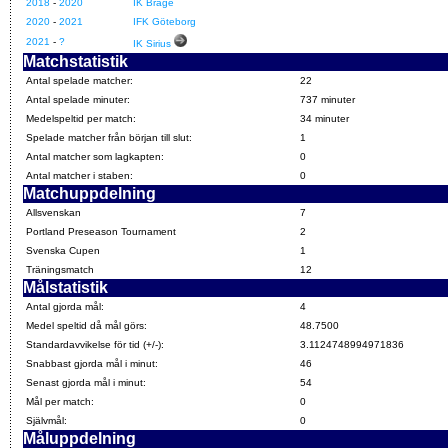
2018
-
2020
IK Brage
2020
-
2021
IFK Göteborg
2021
-
?
IK Sirius
Matchstatistik
Antal spelade matcher:
22
Antal spelade minuter:
737 minuter
Medelspeltid per match:
34 minuter
Spelade matcher från början till slut:
1
Antal matcher som lagkapten:
0
Antal matcher i staben:
0
Matchuppdelning
Allsvenskan
7
Portland Preseason Tournament
2
Svenska Cupen
1
Träningsmatch
12
Målstatistik
Antal gjorda mål:
4
Medel speltid då mål görs:
48.7500
Standardavvikelse för tid (+/-):
3.1124748994971836
Snabbast gjorda mål i minut:
46
Senast gjorda mål i minut:
54
Mål per match:
0
Självmål:
0
Måluppdelning