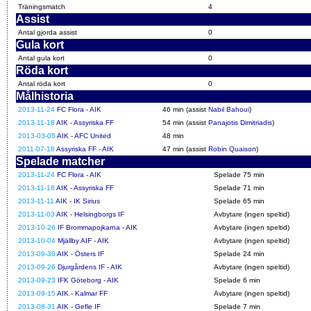
Träningsmatch
4
Assist
Antal gjorda assist
0
Gula kort
Antal gula kort
0
Röda kort
Antal röda kort
0
Målhistoria
2013-11-24
FC Flora - AIK
46 min (assist
Nabil Bahoui
)
2013-11-18
AIK - Assyriska FF
54 min (assist
Panajotis Dimitriadis
)
2013-03-05
AIK - AFC United
48 min
2011-07-18
Assyriska FF - AIK
47 min (assist
Robin Quaison
)
Spelade matcher
2013-11-24
FC Flora - AIK
Spelade 75 min
2013-11-18
AIK - Assyriska FF
Spelade 71 min
2013-11-11
AIK - IK Sirius
Spelade 65 min
2013-11-03
AIK - Helsingborgs IF
Avbytare (ingen speltid)
2013-10-26
IF Brommapojkarna - AIK
Avbytare (ingen speltid)
2013-10-04
Mjällby AIF - AIK
Avbytare (ingen speltid)
2013-09-30
AIK - Östers IF
Spelade 24 min
2013-09-26
Djurgårdens IF - AIK
Avbytare (ingen speltid)
2013-09-23
IFK Göteborg - AIK
Spelade 6 min
2013-09-15
AIK - Kalmar FF
Avbytare (ingen speltid)
2013-08-31
AIK - Gefle IF
Spelade 7 min