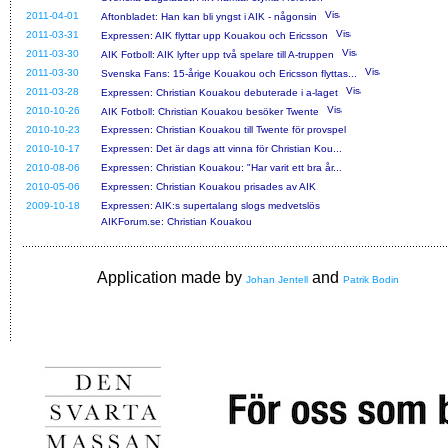
2011-04-01
Aftonbladet: Han kan bli yngst i AIK - någonsin
2011-03-31
Expressen: AIK flyttar upp Kouakou och Ericsson
2011-03-30
AIK Fotboll: AIK lyfter upp två spelare till A-truppen
2011-03-30
Svenska Fans: 15-årige Kouakou och Ericsson flyttas...
2011-03-28
Expressen: Christian Kouakou debuterade i a-laget
2010-10-26
AIK Fotboll: Christian Kouakou besöker Twente
2010-10-23
Expressen: Christian Kouakou till Twente för provspel
2010-10-17
Expressen: Det är dags att vinna för Christian Kou...
2010-08-06
Expressen: Christian Kouakou: "Har varit ett bra år...
2010-05-06
Expressen: Christian Kouakou prisades av AIK
2009-10-18
Expressen: AIK:s supertalang slogs medvetslös
AIKForum.se: Christian Kouakou
Application made by
and
Johan Jentell
Patrik Bodin