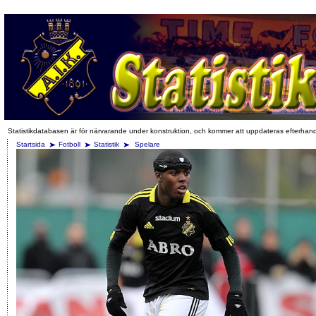
Statistikdatabasen är för närvarande under konstruktion, och kommer att uppdateras efterhan
Startsida
Fotboll
Statistik
Spelare