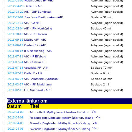
2012-05-02
Helsingborgs IF - AIK
Avbytare (ingen speltid)
2012-04-26
Gefle IF - AIK
Avbytare (ingen speltid)
2012-04-22
AIK - GIF Sundsvall
Avbytare (ingen speltid)
2012-03-01
San Jose Earthquakes - AIK
Spelade 31 min
2012-02-11
AIK - Gefle IF
Avbytare (ingen speltid)
2012-02-04
AIK - IFK Norrköping
Spelade 45 min
2011-10-16
AIK - BK Häcken
Avbytare (ingen speltid)
2011-09-15
Mjällby AIF - AIK
Avbytare (ingen speltid)
2011-09-12
Örebro SK - AIK
Avbytare (ingen speltid)
2011-08-15
IFK Norrköping - AIK
Avbytare (ingen speltid)
2011-07-31
AIK - IF Elfsborg
Avbytare (ingen speltid)
2011-07-24
AIK - Kalmar FF
Avbytare (ingen speltid)
2011-07-18
Assyriska FF - AIK
Spelade 72 min
2011-07-17
Gefle IF - AIK
Spelade 6 min
2011-04-06
AIK - Arameisk-Syrianska IF
Spelade 45 min
2011-03-27
AIK - IFK Mariehamn
Spelade 2 min
2011-02-12
GIF Sundsvall - AIK
Avbytare (ingen speltid)
Externa länkar om
Datum
Titel
2013-04-03
AIK Fotboll: Mjällby lånar Christian Kouakou
2013-04-03
Helsingborgs Dagblad: Mjällby lånar AIK-talang
2013-04-03
Svenska Dagbladet: Mjällby lånar AIK-talang
2013-04-03
Svenska Dagbladet: Mjällby lånar AIK-talang