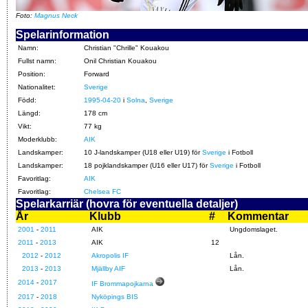
Foto:
Magnus Neck
Spelarinformation
Namn:
Christian "Chrille" Kouakou
Fullst namn:
Onil Christian Kouakou
Position:
Forward
Nationalitet:
Sverige
Född:
1995-04-20
i
Solna
,
Sverige
Längd:
178 cm
Vikt:
77 kg
Moderklubb:
AIK
Landskamper:
10 J-landskamper (U18 eller U19) för
Sverige
i Fotboll
Landskamper:
18 pojklandskamper (U16 eller U17) för
Sverige
i Fotboll
Favoritlag:
AIK
Favoritlag:
Chelsea FC
Spelarkarriär (hovra för eventuella detaljer)
År
Klubb
#
Kommentar
2001
-
2011
AIK
Ungdomslaget.
2011
-
2013
AIK
12
2012
-
2012
Akropolis IF
Lån.
2013
-
2013
Mjällby AIF
Lån.
2014
-
2017
IF Brommapojkarna
2017
-
2018
Nyköpings BIS