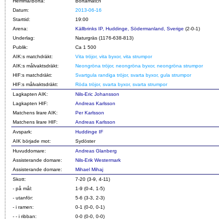
Hemma/Borta:
Bortamatch
Datum:
2013-06-16
Starttid:
19:00
Arena:
Källbrinks IP, Huddinge, Södermanland, Sverige
(2-0-1)
Underlag:
Naturgräs (1176-638-813)
Publik:
Ca 1 500
AIK:s matchdräkt:
Vita tröjor, vita byxor, vita strumpor
AIK:s målvaktsdräkt:
Neongröna tröjor, neongröna byxor, neongröna strumpor
HIF:s matchdräkt:
Svartgula randiga tröjor, svarta byxor, gula strumpor
HIF:s målvaktsdräkt:
Röda tröjor, svarta byxor, svarta strumpor
Lagkapten AIK:
Nils-Eric Johansson
Lagkapten HIF:
Andreas Karlsson
Matchens lirare AIK:
Per Karlsson
Matchens lirare HIF:
Andreas Karlsson
Avspark:
Huddinge IF
AIK började mot:
Sydöster
Huvuddomare:
Andreas Glanberg
Assisterande domare:
Nils-Erik Westermark
Assisterande domare:
Mihael Mihaj
Skott:
7-20 (3-9, 4-11)
- på mål:
1-9 (0-4, 1-5)
- utanför:
5-6 (3-3, 2-3)
- i ramen:
0-1 (0-0, 0-1)
- - i ribban:
0-0 (0-0, 0-0)