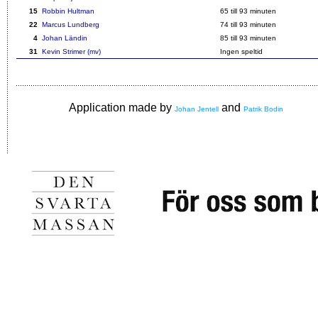
15
Robbin Hultman
65
till 93 minuten
22
Marcus Lundberg
74
till 93 minuten
4
Johan Ländin
85
till 93 minuten
31
Kevin Strimer (mv)
Ingen speltid
Application made by
and
Johan Jentell
Patrik Bodin