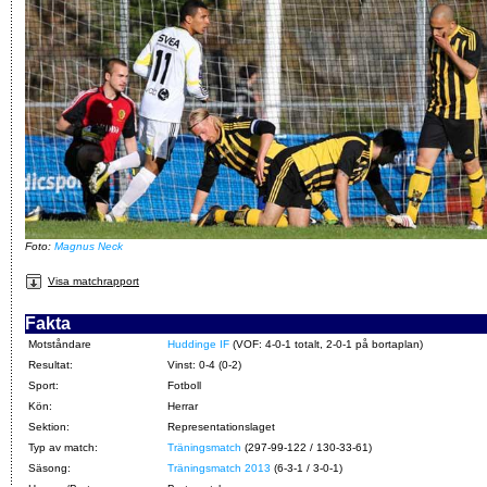
Foto:
Magnus Neck
Visa matchrapport
Fakta
Motståndare
Huddinge IF
(VOF: 4-0-1 totalt, 2-0-1 på bortaplan)
Resultat:
Vinst: 0-4 (0-2)
Sport:
Fotboll
Kön:
Herrar
Sektion:
Representationslaget
Typ av match:
Träningsmatch
(297-99-122 / 130-33-61)
Säsong:
Träningsmatch 2013
(6-3-1 / 3-0-1)