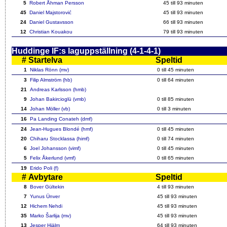
5
Robert Åhman Persson
45
till 93 minuten
45
Daniel Majstorović
45
till 93 minuten
24
Daniel Gustavsson
66
till 93 minuten
12
Christian Kouakou
79
till 93 minuten
Huddinge IF:s laguppställning (4-1-4-1)
#
Startelva
Speltid
1
Niklas Rönn (mv)
0 till
45
minuten
3
Filip Almström (hb)
0 till
64
minuten
21
Andreas Karlsson (hmb)
9
Johan Bakircioglü (vmb)
0 till
85
minuten
14
Johan Möller (vb)
0 till 3 minuten
16
Pa Landing Conateh (dmf)
24
Jean-Hugues Blondé (hmf)
0 till
45
minuten
20
Chiharu Stocklassa (himf)
0 till 74 minuten
6
Joel Johansson (vimf)
0 till
45
minuten
5
Felix Åkerlund (vmf)
0 till
65
minuten
19
Erido Poli (f)
#
Avbytare
Speltid
8
Bover Gültekin
4 till 93 minuten
7
Yunus Ünver
45
till 93 minuten
12
Hichem Nehdi
45
till 93 minuten
35
Marko Šarlija (mv)
45
till 93 minuten
13
Jesper Hjälm
64
till 93 minuten