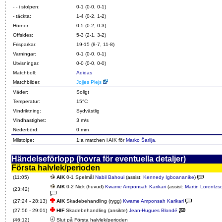
- - i stolpen:
0-1 (0-0, 0-1)
- täckta:
1-4 (0-2, 1-2)
Hörnor:
0-5 (0-2, 0-3)
Offsides:
5-3 (2-1, 3-2)
Frisparkar:
19-15 (8-7, 11-8)
Varningar:
0-1 (0-0, 0-1)
Utvisningar:
0-0 (0-0, 0-0)
Matchboll:
Adidas
Matchbilder:
Jojjes Plejs
Väder:
Soligt
Temperatur:
15°C
Vindriktning:
Sydvästlig
Vindhastighet:
3 m/s
Nederbörd:
0 mm
Milstolpe:
1:a matchen i AIK för
Marko Šarlija
.
Händelseförlopp (hovra för eventuella detaljer)
Första halvlek/perioden
(11:05)
AIK
0-1 Spelmål
Nabil Bahoui
(assist:
Kennedy Igboananike
)
AIK
0-2 Nick (huvud)
Kwame Amponsah Karikari
(assist:
Martin Lorentzs
(23:42)
(27:24 - 28:13)
AIK
Skadebehandling (rygg)
Kwame Amponsah Karikari
(27:56 - 29:01)
HIF
Skadebehandling (ansikte)
Jean-Hugues Blondé
(46:12)
Slut på Första halvlek/perioden