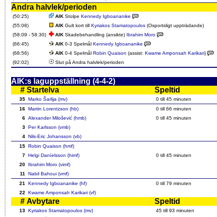
Andra halvlek/perioden
(50:25)
AIK
Stolpe
Kennedy Igboananike
(55:08)
AIK
Gult kort till
Kyriakos Stamatopoulos
(Osportsligt uppträdande)
(58:09 - 58:30)
AIK
Skadebehandling (ansikte)
Ibrahim Moro
(66:45)
AIK
0-3 Spelmål
Kennedy Igboananike
(68:56)
AIK
0-4 Spelmål
Robin Quaison
(assist:
Kwame Amponsah Karikari
)
(92:02)
Slut på Andra halvlek/perioden
AIK:s laguppställning (4-4-2)
#
Startelva
Speltid
35
Marko Šarlija (mv)
0 till
45
minuten
16
Martin Lorentzson (hb)
0 till
66
minuten
6
Alexander Milošević (hmb)
0 till
45
minuten
3
Per Karlsson (vmb)
4
Nils-Eric Johansson (vb)
15
Robin Quaison (hmf)
7
Helgi Daníelsson (himf)
0 till
45
minuten
20
Ibrahim Moro (vimf)
11
Nabil Bahoui (vmf)
21
Kennedy Igboananike (hf)
0 till
79
minuten
22
Kwame Amponsah Karikari (vf)
#
Avbytare
Speltid
13
Kyriakos Stamatopoulos (mv)
45
till 93 minuten