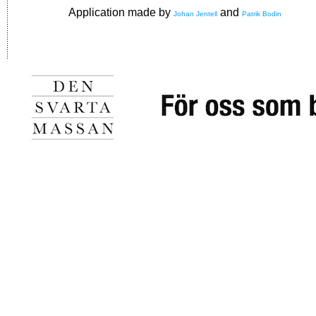
Application made by
and
Johan Jentell
Patrik Bodin