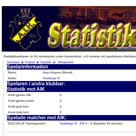
Statistikdatabasen är för närvarande under konstruktion, och kommer att uppdateras efterhan
Startsida
Fotboll
Statistik
Motspelare
Spelarinformation
Namn:
Jean-Hugues Blondé
Klubb:
Huddinge IF
Spelaren i andra klubbar:
Statistik mot AIK
Antal gjorda mål:
0
Antal gjorda assist:
0
Antal gula kort:
0
Antal röda kort:
0
Spelade matcher mot AIK:
2013-06-16 Träningsmatch
Huddinge IF - AIK
0 - 4 (Spelade 45 minuter)