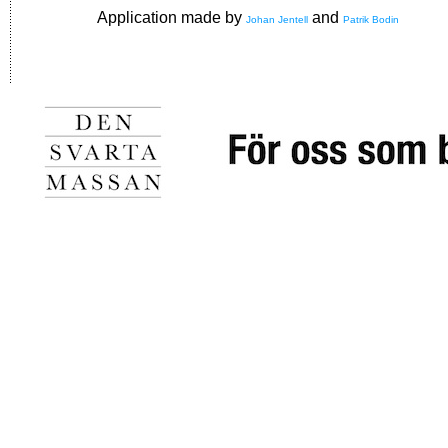
Application made by
and
Johan Jentell
Patrik Bodin