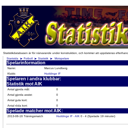
Statistikdatabasen är för närvarande under konstruktion, och kommer att uppdateras efterhan
Startsida
Fotboll
Statistik
Motspelare
Spelarinformation
Namn:
Marcus Lundberg
Klubb:
Huddinge IF
Spelaren i andra klubbar:
Statistik mot AIK
Antal gjorda mål:
0
Antal gjorda assist:
0
Antal gula kort:
0
Antal röda kort:
0
Spelade matcher mot AIK:
2013-06-16 Träningsmatch
Huddinge IF - AIK
0 - 4 (Spelade 19 minuter)