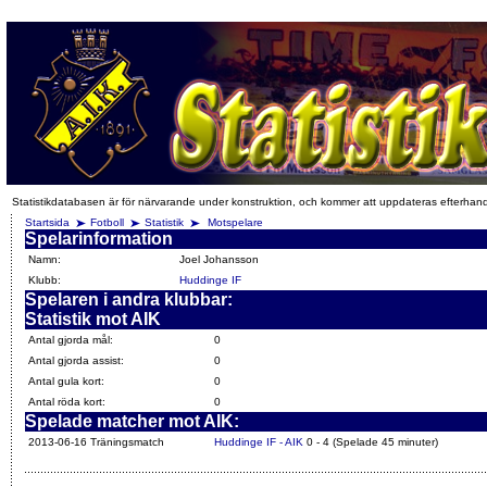
Statistikdatabasen är för närvarande under konstruktion, och kommer att uppdateras efterhan
Startsida
Fotboll
Statistik
Motspelare
Spelarinformation
Namn:
Joel Johansson
Klubb:
Huddinge IF
Spelaren i andra klubbar:
Statistik mot AIK
Antal gjorda mål:
0
Antal gjorda assist:
0
Antal gula kort:
0
Antal röda kort:
0
Spelade matcher mot AIK:
2013-06-16 Träningsmatch
Huddinge IF - AIK
0 - 4 (Spelade 45 minuter)