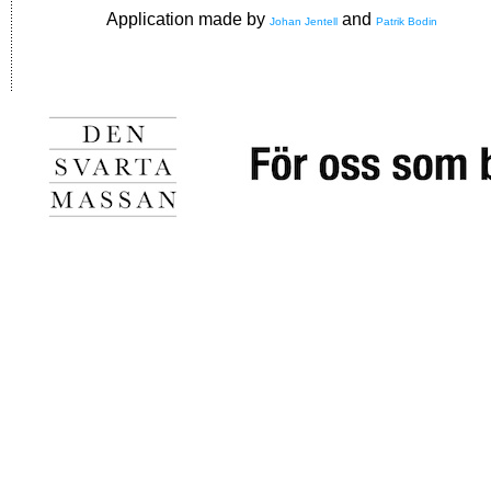
Application made by
and
Johan Jentell
Patrik Bodin