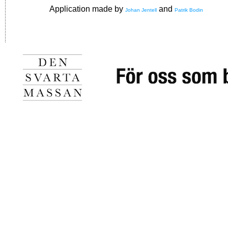
Application made by
and
Johan Jentell
Patrik Bodin