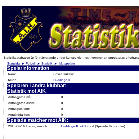
Statistikdatabasen är för närvarande under konstruktion, och kommer att uppdateras efterhan
Startsida
Fotboll
Statistik
Motspelare
Spelarinformation
Namn:
Bover Gültekin
Klubb:
Huddinge IF
Spelaren i andra klubbar:
Statistik mot AIK
Antal gjorda mål:
0
Antal gjorda assist:
0
Antal gula kort:
0
Antal röda kort:
0
Spelade matcher mot AIK:
2013-06-16 Träningsmatch
Huddinge IF - AIK
0 - 4 (Spelade 89 minuter)