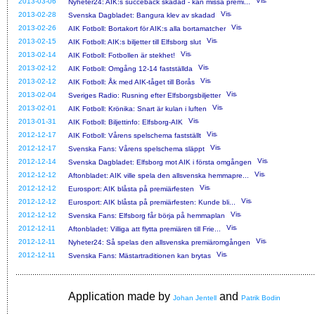
2013-03-06
Nyheter24: AIK:s succéback skadad - kan missa premi...
2013-02-28
Svenska Dagbladet: Bangura klev av skadad
2013-02-26
AIK Fotboll: Bortakort för AIK:s alla bortamatcher
2013-02-15
AIK Fotboll: AIK:s biljetter till Elfsborg slut
2013-02-14
AIK Fotboll: Fotbollen är stekhet!
2013-02-12
AIK Fotboll: Omgång 12-14 fastställda
2013-02-12
AIK Fotboll: Åk med AIK-tåget till Borås
2013-02-04
Sveriges Radio: Rusning efter Elfsborgsbiljetter
2013-02-01
AIK Fotboll: Krönika: Snart är kulan i luften
2013-01-31
AIK Fotboll: Biljettinfo: Elfsborg-AIK
2012-12-17
AIK Fotboll: Vårens spelschema fastställt
2012-12-17
Svenska Fans: Vårens spelschema släppt
2012-12-14
Svenska Dagbladet: Elfsborg mot AIK i första omgången
2012-12-12
Aftonbladet: AIK ville spela den allsvenska hemmapre...
2012-12-12
Eurosport: AIK blåsta på premiärfesten
2012-12-12
Eurosport: AIK blåsta på premiärfesten: Kunde bli...
2012-12-12
Svenska Fans: Elfsborg får börja på hemmaplan
2012-12-11
Aftonbladet: Villiga att flytta premiären till Frie...
2012-12-11
Nyheter24: Så spelas den allsvenska premiäromgången
2012-12-11
Svenska Fans: Mästartraditionen kan brytas
Application made by
and
Johan Jentell
Patrik Bodin