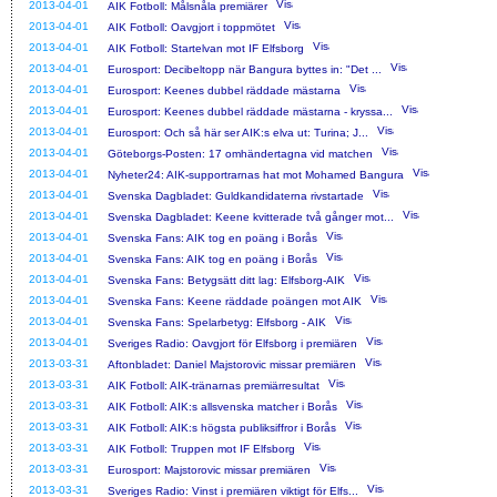
2013-04-01
AIK Fotboll: Målsnåla premiärer
2013-04-01
AIK Fotboll: Oavgjort i toppmötet
2013-04-01
AIK Fotboll: Startelvan mot IF Elfsborg
2013-04-01
Eurosport: Decibeltopp när Bangura byttes in: "Det ...
2013-04-01
Eurosport: Keenes dubbel räddade mästarna
2013-04-01
Eurosport: Keenes dubbel räddade mästarna - kryssa...
2013-04-01
Eurosport: Och så här ser AIK:s elva ut: Turina; J...
2013-04-01
Göteborgs-Posten: 17 omhändertagna vid matchen
2013-04-01
Nyheter24: AIK-supportrarnas hat mot Mohamed Bangura
2013-04-01
Svenska Dagbladet: Guldkandidaterna rivstartade
2013-04-01
Svenska Dagbladet: Keene kvitterade två gånger mot...
2013-04-01
Svenska Fans: AIK tog en poäng i Borås
2013-04-01
Svenska Fans: AIK tog en poäng i Borås
2013-04-01
Svenska Fans: Betygsätt ditt lag: Elfsborg-AIK
2013-04-01
Svenska Fans: Keene räddade poängen mot AIK
2013-04-01
Svenska Fans: Spelarbetyg: Elfsborg - AIK
2013-04-01
Sveriges Radio: Oavgjort för Elfsborg i premiären
2013-03-31
Aftonbladet: Daniel Majstorovic missar premiären
2013-03-31
AIK Fotboll: AIK-tränarnas premiärresultat
2013-03-31
AIK Fotboll: AIK:s allsvenska matcher i Borås
2013-03-31
AIK Fotboll: AIK:s högsta publiksiffror i Borås
2013-03-31
AIK Fotboll: Truppen mot IF Elfsborg
2013-03-31
Eurosport: Majstorovic missar premiären
2013-03-31
Sveriges Radio: Vinst i premiären viktigt för Elfs...