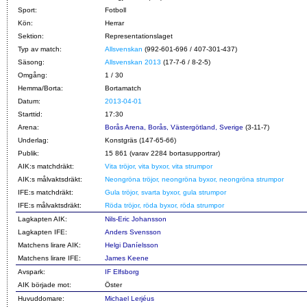
Sport:
Fotboll
Kön:
Herrar
Sektion:
Representationslaget
Typ av match:
Allsvenskan
(992-601-696 / 407-301-437)
Säsong:
Allsvenskan 2013
(17-7-6 / 8-2-5)
Omgång:
1 / 30
Hemma/Borta:
Bortamatch
Datum:
2013-04-01
Starttid:
17:30
Arena:
Borås Arena, Borås, Västergötland, Sverige
(3-11-7)
Underlag:
Konstgräs (147-65-66)
Publik:
15 861 (varav 2284 bortasupportrar)
AIK:s matchdräkt:
Vita tröjor, vita byxor, vita strumpor
AIK:s målvaktsdräkt:
Neongröna tröjor, neongröna byxor, neongröna strumpor
IFE:s matchdräkt:
Gula tröjor, svarta byxor, gula strumpor
IFE:s målvaktsdräkt:
Röda tröjor, röda byxor, röda strumpor
Lagkapten AIK:
Nils-Eric Johansson
Lagkapten IFE:
Anders Svensson
Matchens lirare AIK:
Helgi Daníelsson
Matchens lirare IFE:
James Keene
Avspark:
IF Elfsborg
AIK började mot:
Öster
Huvuddomare:
Michael Lerjéus