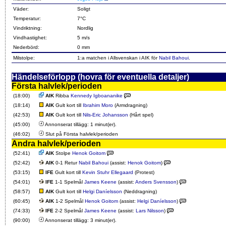
Väder:
Soligt
Temperatur:
7°C
Vindriktning:
Nordlig
Vindhastighet:
5 m/s
Nederbörd:
0 mm
Milstolpe:
1:a matchen i Allsvenskan i AIK för
Nabil Bahoui
.
Händelseförlopp (hovra för eventuella detaljer)
Första halvlek/perioden
(18:00)
AIK
Ribba
Kennedy Igboananike
(18:14)
AIK
Gult kort till
Ibrahim Moro
(Armdragning)
(42:53)
AIK
Gult kort till
Nils-Eric Johansson
(Hårt spel)
(45:00)
Annonserat tillägg: 1 minut(er).
(46:02)
Slut på Första halvlek/perioden
Andra halvlek/perioden
(52:41)
AIK
Stolpe
Henok Goitom
(52:42)
AIK
0-1 Retur
Nabil Bahoui
(assist:
Henok Goitom
)
(53:15)
IFE
Gult kort till
Kevin Stuhr Ellegaard
(Protest)
(54:01)
IFE
1-1 Spelmål
James Keene
(assist:
Anders Svensson
)
(58:57)
AIK
Gult kort till
Helgi Daníelsson
(Neddragning)
(60:45)
AIK
1-2 Spelmål
Henok Goitom
(assist:
Helgi Daníelsson
)
(74:33)
IFE
2-2 Spelmål
James Keene
(assist:
Lars Nilsson
)
(90:00)
Annonserat tillägg: 3 minut(er).