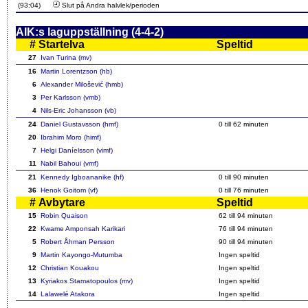
(93:04)
Slut på Andra halvlek/perioden
AIK:s laguppställning (4-4-2)
#
Startelva
Speltid
27
Ivan Turina (mv)
16
Martin Lorentzson (hb)
6
Alexander Milošević (hmb)
3
Per Karlsson (vmb)
4
Nils-Eric Johansson (vb)
24
Daniel Gustavsson (hmf)
0 till 62 minuten
20
Ibrahim Moro (himf)
7
Helgi Daníelsson (vimf)
11
Nabil Bahoui (vmf)
21
Kennedy Igboananike (hf)
0 till 90 minuten
36
Henok Goitom (vf)
0 till 76 minuten
#
Avbytare
Speltid
15
Robin Quaison
62 till 94 minuten
22
Kwame Amponsah Karikari
76 till 94 minuten
5
Robert Åhman Persson
90 till 94 minuten
9
Martin Kayongo-Mutumba
Ingen speltid
12
Christian Kouakou
Ingen speltid
13
Kyriakos Stamatopoulos (mv)
Ingen speltid
14
Lalawelé Atakora
Ingen speltid