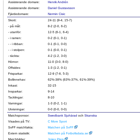
Assisterande domare:
Henrik Andrén
Assisterande domare:
Daniel Gustavsson
Fjärdedomare:
Nermin Cisic
Skott:
24-11 (9-4, 15-7)
- på mål:
8-2 (2-0, 6-2)
- utanför:
12-5 (6-1, 6-4)
- i ramen:
0-2 (0-1, 0-1)
- - i ribban:
0-1 (0-1, 0-0)
- - i stolpen:
0-1 (0-0, 0-1)
- täckta:
4-2 (1-2, 3-0)
Hörnor:
11-0 (3-0, 8-0)
Offsides:
1-3 (1-2, 0-1)
Frisparkar:
12-9 (7-6, 5-3)
Bollinnehav:
62%-38% (63%-37%, 61%-39%)
Inkast:
32-15
Insparkar:
9-14
Tacklingar:
8-10
Varningar:
1-3 (0-2, 1-1)
Utvisningar:
0-0 (0-0, 0-0)
Matchsponsor:
Swedbank Sjuhärad
och
Skanska
Visades på TV:
C More Sport
SvFF matchfakta:
Matchen på SvFF
Extern statistik:
Matchen på Fotbollsdata.se
Matchbilder:
Jojjes Plejs