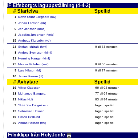
IF Elfsborg:s laguppställning (4-4-2)
#
Startelva
Speltid
1
Kevin Stuhr Ellegaard (mv)
7
Johan Larsson (hb)
6
Jon Jönsson (hmb)
4
Joackim Jørgensen (vmb)
15
Andreas Klarström (vb)
24
Stefan Ishizaki (hmf)
0 till 83 minuten
8
Anders Svensson (himf)
21
Henning Hauger (vimf)
25
Marcus Rohdén (vmf)
0 till 66 minuten
9
Lars Nilsson (hf)
0 till 77 minuten
10
James Keene (vf)
#
Avbytare
Speltid
16
Viktor Claesson
66 till 94 minuten
18
Mohamed Bangura
77 till 94 minuten
23
Niklas Hult
83 till 94 minuten
2
Skúli Jón Fridgeirsson
Ingen speltid
12
Sebastian Holmén
Ingen speltid
19
Simon Hedlund
Ingen speltid
30
Abbas Hassan (mv)
Ingen speltid
Filmklipp från HolyJonte