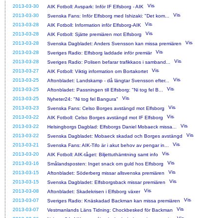
2013-03-30
AIK Fotboll: Avspark: Inför IF Elfsborg - AIK
2013-03-30
Svenska Fans: Inför Elfsborg med Ishizaki: "Det kom...
2013-03-28
AIK Fotboll: Information inför Elfsborg-AIK
2013-03-28
AIK Fotboll: Sjätte premiären mot Elfsborg
2013-03-28
Svenska Dagbladet: Anders Svensson kan missa premiären
2013-03-28
Sveriges Radio: Elfsborg laddade inför premiär
2013-03-28
Sveriges Radio: Polisen befarar trafikkaos i samband...
2013-03-27
AIK Fotboll: Viktig information om Bortakortet
2013-03-25
Aftonbladet: Landskamp - då längtar Svensson efter...
2013-03-25
Aftonbladet: Passningen till Elfsborg: "Ni tog fel B...
2013-03-25
Nyheter24: "Ni tog fel Bangura"
2013-03-23
Svenska Fans: Celso Borges avstängd mot Elfsborg
2013-03-22
AIK Fotboll: Celso Borges avstängd mot IF Elfsborg
2013-03-22
Helsingborgs Dagblad: Elfsborgs Daniel Mobaeck missa...
2013-03-22
Svenska Dagbladet: Mobaeck skadad och Borges avstängd
2013-03-21
Svenska Fans: AIK-Tifo är i akut behov av pengar in...
2013-03-20
AIK Fotboll: AIK-tåget: Biljettuthämtning samt info
2013-03-16
Smålandsposten: Inget snack om guld hos Elfsborg
2013-03-15
Aftonbladet: Söderberg missar allsvenska premiären
2013-03-15
Svenska Dagbladet: Elfsborgsback missar premiären
2013-03-08
Aftonbladet: Skadekrisen i Elfsborg växer
2013-03-07
Sveriges Radio: Knäskadad Backman kan missa premiären
2013-03-07
Vestmanlands Läns Tidning: Chockbesked för Backman