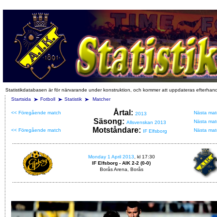
Statistikdatabasen är för närvarande under konstruktion, och kommer att uppdateras efterhan
Startsida
Fotboll
Statistik
Matcher
Årtal:
<< Föregående match
Nästa mat
2013
Säsong:
Nästa mat
Allsvenskan 2013
Motståndare:
<< Föregående match
Nästa mat
IF Elfsborg
Monday 1 April 2013
, kl 17:30
IF Elfsborg - AIK 2-2 (0-0)
Borås Arena, Borås